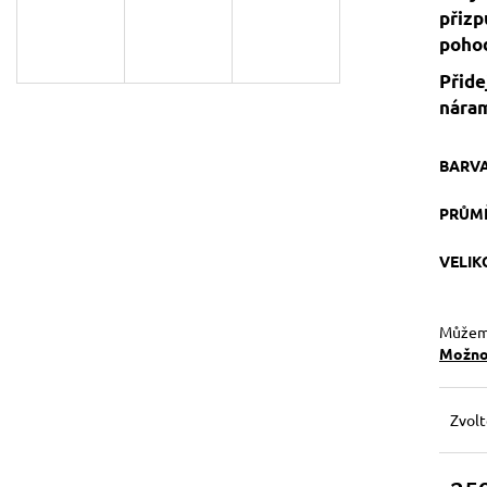
129 Kč
119 Kč
přizp
Původně:
149 Kč
pohod
Přide
náram
BARV
PRŮM
VELI
Můžeme
Možnos
Zvolt