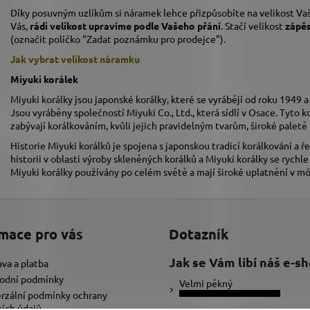
Díky posuvným uzlíkům si náramek lehce přizpůsobíte na velikost Vaš
Vás,
rádi velikost upravíme podle Vašeho přání
. Stačí velikost
zápě
(označit políčko "Zadat poznámku pro prodejce").
Jak vybrat velikost
náramku
Miyuki korálek
Miyuki korálky jsou japonské korálky, které se vyrábějí od roku 1949 a
Jsou vyráběny společností Miyuki Co., Ltd., která sídlí v Osace. Tyto k
zabývají korálkováním, kvůli jejich pravidelným tvarům, široké pale
Historie Miyuki korálků je spojena s japonskou tradicí korálkování a
historii v oblasti výroby skleněných korálků a Miyuki korálky se rychl
Miyuki korálky používány po celém světě a mají široké uplatnění v m
mace pro vás
Dotazník
Jak se Vám líbí náš e-s
va a platba
odní podmínky
Velmi pěkný
rzální podmínky ochrany
ích údajů