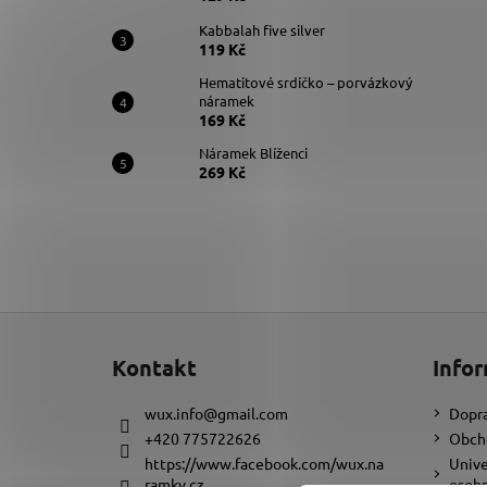
Kabbalah five silver
119 Kč
Hematitové srdíčko – porvázkový
náramek
169 Kč
Náramek Blíženci
269 Kč
Z
á
Kontakt
Infor
p
a
wux.info
@
gmail.com
Dopra
t
+420 775722626
Obch
í
https://www.facebook.com/wux.na
Unive
ramky.cz
osobn