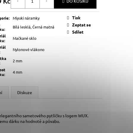
9 Kč
DO KOŠÍKU
á
Tisk
gorie
:
Miyuki náramky
a
Zeptat se
Bílá lesklá, Černá matná
lku
:
Sdílet
iál
Mačkané sklo
lku
:
iál
Nylonové vlákono
:
štka
2 mm
:
ost
4 mm
lku
:
ní
Diskuze
 elegantního sametového pytlíčku s logem WUX.
šemu dárku na hodnotě a půvabu.