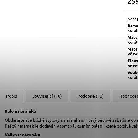
25
Měrn
cena:
Kate
Barv
korá
Mater
korá
Mater
Příze
Tlou
příze
Velik
korá
Popis
Související (10)
Podobné (10)
Hodnoce
Balení náramku
Obdarujte své blízké stylovým náramkem, který pečlivě zabalíme do
Každý náramek je dodáván v tomto luxusním balení, které dodává va
Velikost náramku