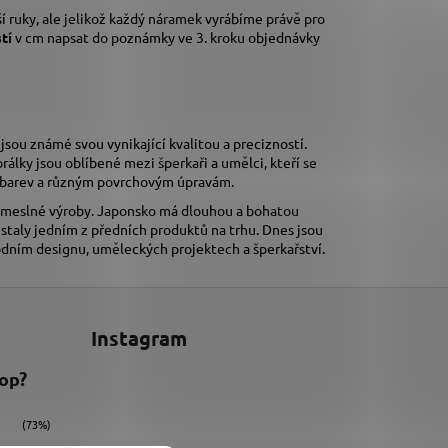
í ruky,
ale jelikož každý náramek vyrábíme právě pro
stí
v cm napsat do poznámky ve 3. kroku objednávky
 jsou známé svou vynikající kvalitou a precizností.
orálky jsou oblíbené mezi šperkaři a umělci, kteří se
tě barev a různým povrchovým úpravám.
 řemeslné výroby. Japonsko má dlouhou a bohatou
e staly jedním z předních produktů na trhu. Dnes jsou
ódním designu, uměleckých projektech a šperkařství.
Instagram
hop?
(73%)