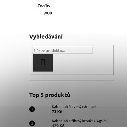
Značky
WUX
Vyhledávání
HLEDAT
Top 5 produktů
Kabbalah červený náramek
73 Kč
Kabbalah stříbrný kroužek Ag925
129 Kč