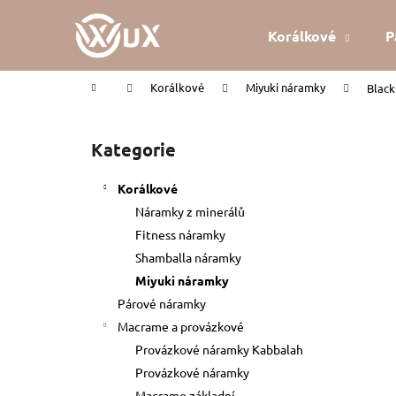
K
Přejít
na
o
Korálkové
P
obsah
Zpět
Zpět
š
do
do
í
Domů
Korálkové
Miyuki náramky
Black
k
obchodu
obchodu
P
o
Kategorie
Přeskočit
s
kategorie
t
Korálkové
r
Náramky z minerálů
a
Fitness náramky
n
Shamballa náramky
n
Miyuki náramky
í
Párové náramky
p
Macrame a provázkové
a
Provázkové náramky Kabbalah
n
Provázkové náramky
KABBALAH ČERVENÝ NÁRAMEK
e
Macrame základní