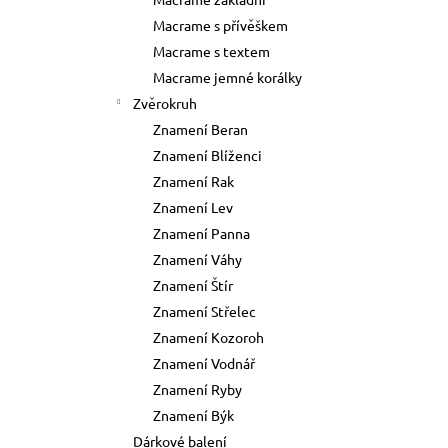
73 Kč
l
Macrame s přívěškem
Původně:
89 Kč
Macrame s textem
Macrame jemné korálky
Zvěrokruh
Znamení Beran
Znamení Blíženci
Znamení Rak
Znamení Lev
Znamení Panna
Znamení Váhy
Znamení Štír
Znamení Střelec
Znamení Kozoroh
Znamení Vodnář
Znamení Ryby
Znamení Býk
Dárkové balení