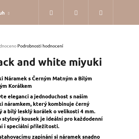
Hledat
Přihlášení
Nákupní
uh
Dárkové balení
Hodnocení obchodu
Jak
košík
rné
dnoceno
Podrobnosti hodnocení
cení
tu
ack and white miyuki
ki Náramek s Černým Matným a Bílým
lým Korálkem
ček.
te eleganci a jednoduchost s naším
i náramkem, který kombinuje černý
 a bílý lesklý korálek o velikosti 4 mm.
 stylový kousek je ideální pro každodenní
í i speciální příležitosti.
SILVER
stahovacímu zapínání si náramek snadno