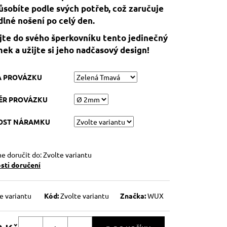
ůsobíte podle svých potřeb, což zaručuje
lné nošení po celý den.
jte do svého šperkovníku tento jedinečný
ek a užijte si jeho nadčasový design!
A PROVÁZKU
ĚR PROVÁZKU
KOST NÁRAMKU
 doručit do:
Zvolte variantu
ti doručení
e variantu
Kód:
Zvolte variantu
Značka:
WUX