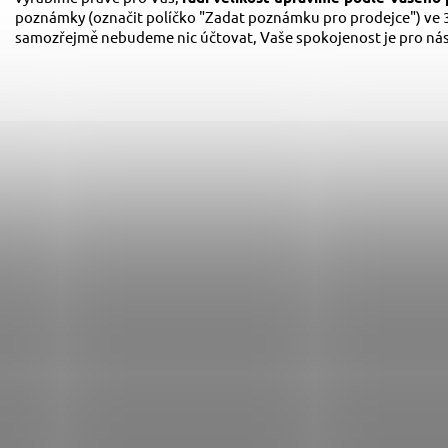
poznámky (označit políčko "Zadat poznámku pro prodejce") ve 3
samozřejmě nebudeme nic účtovat, Vaše spokojenost je pro nás