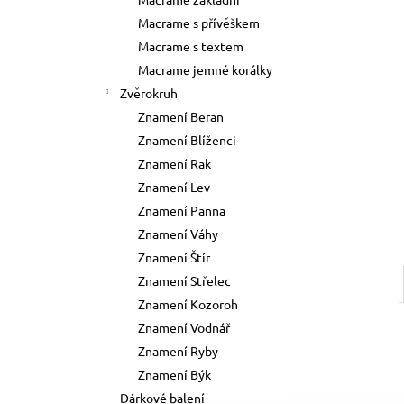
73 Kč
l
Macrame s přívěškem
Původně:
89 Kč
Macrame s textem
Macrame jemné korálky
Zvěrokruh
Znamení Beran
Znamení Blíženci
Znamení Rak
Znamení Lev
Znamení Panna
Znamení Váhy
Znamení Štír
Znamení Střelec
Znamení Kozoroh
Znamení Vodnář
Znamení Ryby
Znamení Býk
Dárkové balení