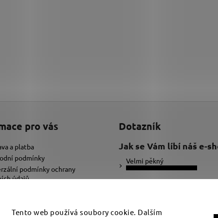
mace pro vás
Dotazník
Jak se Vám líbí náš e-s
va a platba
odní podmínky
Velmi pěkný
rzální podmínky ochrany
ích údajů
Ujde to
ybrat správnou velikost náramku
adat text pro náramek
Nelíbí se mi
Tento web používá soubory cookie. Dalším