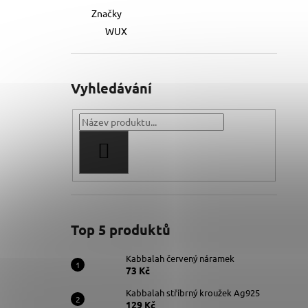
Značky
WUX
Vyhledávání
HLEDAT
Top 5 produktů
Kabbalah červený náramek
73 Kč
Kabbalah stříbrný kroužek Ag925
129 Kč