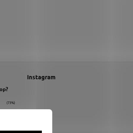
Instagram
hop?
(73%)
(9%)
(18%)