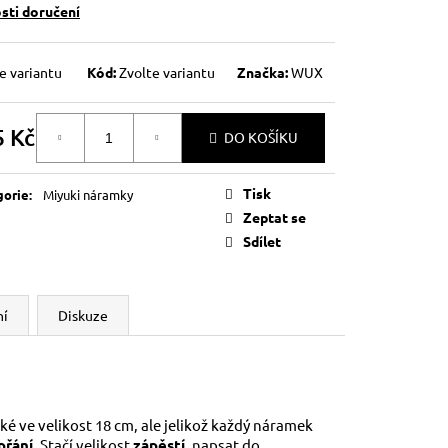
ti doručení
e variantu
Kód:
Zvolte variantu
Značka:
WUX
5 Kč
DO KOŠÍKU
á
Tisk
gorie
:
Miyuki náramky
Zeptat se
Sdílet
ní
Diskuze
 ve velikost 18 cm, ale jelikož každý náramek
přání
. Stačí velikost
zápěstí
, napsat do