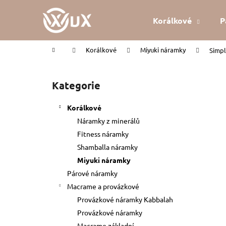
K
Přejít
na
o
Korálkové
P
obsah
Zpět
Zpět
š
do
do
í
Domů
Korálkové
Miyuki náramky
Simpl
k
obchodu
obchodu
P
o
Kategorie
Přeskočit
s
kategorie
t
Korálkové
r
Náramky z minerálů
a
Fitness náramky
n
Shamballa náramky
n
Miyuki náramky
í
Párové náramky
p
Macrame a provázkové
a
Provázkové náramky Kabbalah
n
Provázkové náramky
KABBALAH ČERVENÝ NÁRAMEK
e
Macrame základní