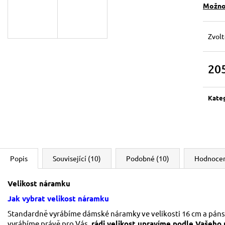
129 Kč
119 Kč
Možnos
Původně:
149 Kč
Zvolt
20
Měrn
cena:
Kate
Popis
Související (10)
Podobné (10)
Hodnoce
Velikost náramku
Jak vybrat velikost náramku
Standardně vyrábíme dámské náramky ve velikosti 16 cm a pánské
vyrábíme právě pro Vás,
rádi velikost upravíme podle Vašeho 