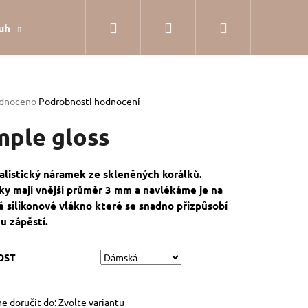
Hledat
Přihlášení
Nákupní
uh
Dárkové balení
Hodnocení obchodu
Jak
košík
rné
dnoceno
Podrobnosti hodnocení
cení
tu
mple gloss
alistický náramek ze skleněných korálků.
čky mají vnější průměr 3 mm a navlékáme je na
ček.
é silikonové vlákno které se snadno přizpůsobí
u zápěstí.
OST
SILVER
 doručit do:
Zvolte variantu