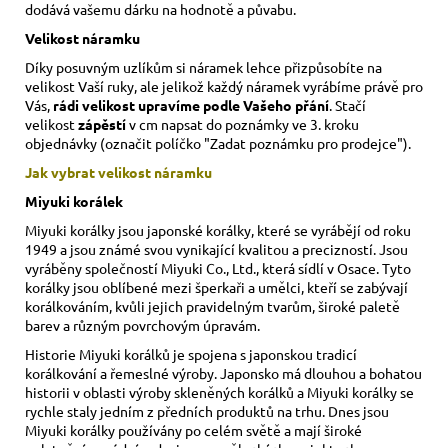
dodává vašemu dárku na hodnotě a půvabu.
Velikost náramku
Díky posuvným uzlíkům si náramek lehce přizpůsobíte na
velikost Vaší ruky,
ale jelikož každý náramek vyrábíme právě pro
Vás,
rádi velikost upravíme podle Vašeho přání
. Stačí
velikost
zápěstí
v cm napsat do poznámky ve 3. kroku
objednávky (označit políčko "Zadat poznámku pro prodejce").
Jak vybrat velikost
náramku
Miyuki korálek
Miyuki korálky jsou japonské korálky, které se vyrábějí od roku
1949 a jsou známé svou vynikající kvalitou a precizností. Jsou
vyráběny společností Miyuki Co., Ltd., která sídlí v Osace. Tyto
korálky jsou oblíbené mezi šperkaři a umělci, kteří se zabývají
korálkováním, kvůli jejich pravidelným tvarům, široké paletě
barev a různým povrchovým úpravám.
Historie Miyuki korálků je spojena s japonskou tradicí
korálkování a řemeslné výroby. Japonsko má dlouhou a bohatou
historii v oblasti výroby skleněných korálků a Miyuki korálky se
rychle staly jedním z předních produktů na trhu. Dnes jsou
Miyuki korálky používány po celém světě a mají široké