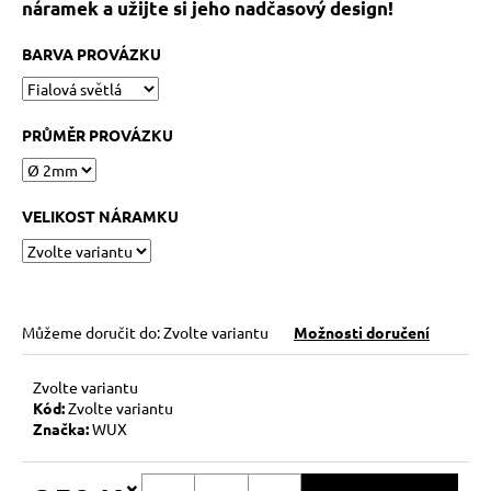
č
náramek a užijte si jeho nadčasový design!
u
j
BARVA PROVÁZKU
e
m
e
PRŮMĚR PROVÁZKU
KABBALAH
ONE
VELIKOST NÁRAMKU
SILVER
89
Kč
Můžeme doručit do:
Zvolte variantu
Možnosti doručení
Zvolte variantu
Kód:
Zvolte variantu
Značka:
WUX