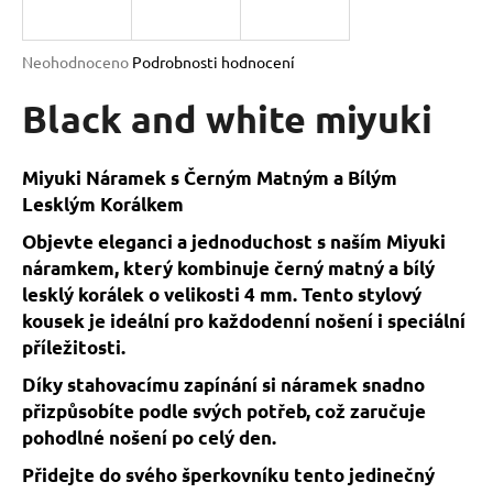
a
j
Průměrné
Neohodnoceno
Podrobnosti hodnocení
í
hodnocení
produktu
Black and white miyuki
t
je
?
0,0
z
Miyuki Náramek s Černým Matným a Bílým
5
Lesklým Korálkem
hvězdiček.
Objevte eleganci a jednoduchost s naším Miyuki
HLEDAT
náramkem, který kombinuje černý matný a bílý
lesklý korálek o velikosti 4 mm. Tento stylový
kousek je ideální pro každodenní nošení i speciální
příležitosti.
D
o
Díky stahovacímu zapínání si náramek snadno
p
přizpůsobíte podle svých potřeb, což zaručuje
o
pohodlné nošení po celý den.
r
u
Přidejte do svého šperkovníku tento jedinečný