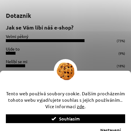
Dotazník
Jak se Vám líbí náš e-shop?
Velmi pěkný
(73%)
Ujde to
(9%)
Nelíbí se mi
(18%)
Počet hlasů:
34
Instagram
Tento web používá soubory cookie. Dalším procházením
tohoto webu vyjadřujete souhlas s jejich používáním..
Více informací
zde
.
Vytvořil Shoptet
Souhlasím
Copyright 2026
WUX
. Všechna práva vyhrazena.
Upravit
nastavení cookies
Nastavení