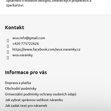
uplatnění v módním designu, uměleckých projektech a
šperkařství.
Z
á
Kontakt
p
a
wux.info
@
gmail.com
t
+420 775722626
í
https://www.facebook.com/wux.naramky.cz
wux.naramky
Informace pro vás
Doprava a platba
Obchodní podmínky
Univerzální podmínky ochrany osobních údajů
Jak vybrat správnou velikost náramku
Jak zadat text pro náramek