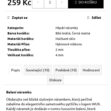
259 Kč
DO KOŠÍKU
Měrná
cena:
Zeptat se
Sdílet
Kategorie
:
Miyuki náramky
Barva korálku
:
Bílá lesklá, Černá matná
Materiál korálku
:
Mačkané sklo
Materiál Příze
:
Nylonové vlákono
Tlouštka příze
:
2 mm
Velikost korálku
:
4 mm
Popis
Související (10)
Podobné (10)
Hodnocení
Diskuze
Balení náramku
Obdarujte své blízké stylovým náramkem, který pečlivě
zabalíme do elegantního sametového pytlíčku s logem WUX.
Každý náramek je dodáván v tomto luxusním balení, které