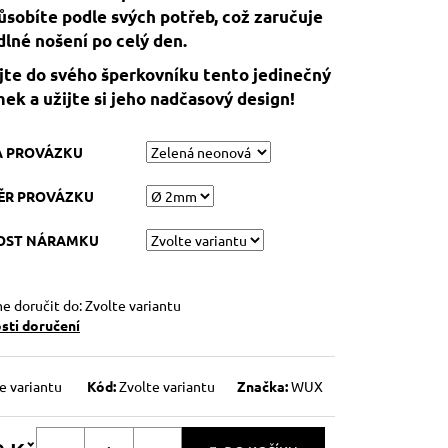
ůsobíte podle svých potřeb, což zaručuje
lné nošení po celý den.
jte do svého šperkovníku tento jedinečný
ek a užijte si jeho nadčasový design!
A PROVÁZKU
ĚR PROVÁZKU
KOST NÁRAMKU
 doručit do:
Zvolte variantu
ti doručení
e variantu
Kód:
Zvolte variantu
Značka:
WUX