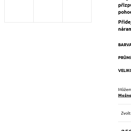
129 Kč
119 Kč
přizp
Původně:
149 Kč
pohod
Přide
náram
BARV
PRŮM
VELI
Můžeme
Možnos
Zvolt