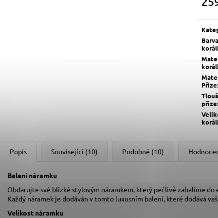
25
Měrn
cena:
Kate
Barv
korá
Mater
korá
Mater
Příze
Tlou
příze
Velik
korá
Popis
Související (10)
Podobné (10)
Hodnoce
Balení náramku
Obdarujte své blízké stylovým náramkem, který pečlivě zabalíme do
Každý náramek je dodáván v tomto luxusním balení, které dodává va
Velikost náramku