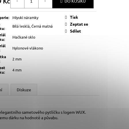
9 Kč
DO KOŠÍKU
á
Tisk
gorie
:
Miyuki náramky
a
Zeptat se
Bílá lesklá, Černá matná
lku
:
Sdílet
iál
Mačkané sklo
lku
:
iál
Nylonové vlákono
:
štka
2 mm
:
ost
4 mm
lku
:
ní
Diskuze
 elegantního sametového pytlíčku s logem WUX.
šemu dárku na hodnotě a půvabu.