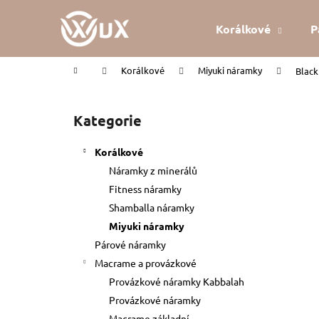
K
Přejít
na
o
Korálkové
P
obsah
Zpět
Zpět
š
do
do
í
Domů
Korálkové
Miyuki náramky
Black
k
obchodu
obchodu
P
o
Kategorie
Přeskočit
s
kategorie
t
Korálkové
r
Náramky z minerálů
a
Fitness náramky
n
Shamballa náramky
n
Miyuki náramky
í
Párové náramky
p
Macrame a provázkové
a
Provázkové náramky Kabbalah
n
Provázkové náramky
KABBALAH ČERVENÝ NÁRAMEK
e
Macrame základní