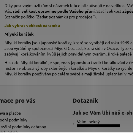
Díky posuvným uzlíkům si náramek lehce přizpůsobíte na velikost Vaš
Vás,
rádi velikost upravíme podle Vašeho přání
. Stačí velikost
zápě
(označit políčko "Zadat poznámku pro prodejce").
Jak vybrat velikost
náramku
Miyuki korálek
Miyuki korálky jsou japonské korálky, které se vyrábějí od roku 1949 a
Jsou vyráběny společností Miyuki Co., Ltd., která sídlí v Osace. Tyto k
zabývají korálkováním, kvůli jejich pravidelným tvarům, široké pale
Historie Miyuki korálků je spojena s japonskou tradicí korálkování a
historii v oblasti výroby skleněných korálků a Miyuki korálky se rychl
Miyuki korálky používány po celém světě a mají široké uplatnění v m
mace pro vás
Dotazník
Jak se Vám líbí náš e-s
va a platba
odní podmínky
Velmi pěkný
rzální podmínky ochrany
ích údajů