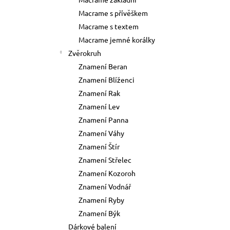
73 Kč
l
Macrame s přívěškem
Původně:
89 Kč
Macrame s textem
Macrame jemné korálky
Zvěrokruh
Znamení Beran
Znamení Blíženci
Znamení Rak
Znamení Lev
Znamení Panna
Znamení Váhy
Znamení Štír
Znamení Střelec
Znamení Kozoroh
Znamení Vodnář
Znamení Ryby
Znamení Býk
Dárkové balení