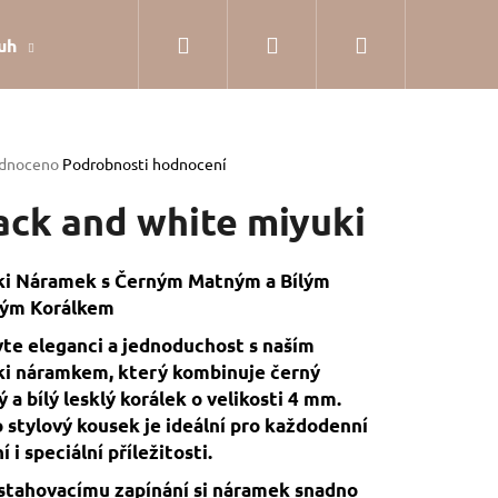
Hledat
Přihlášení
Nákupní
uh
Dárkové balení
Hodnocení obchodu
Jak
košík
rné
dnoceno
Podrobnosti hodnocení
cení
tu
ack and white miyuki
ki Náramek s Černým Matným a Bílým
lým Korálkem
ček.
te eleganci a jednoduchost s naším
i náramkem, který kombinuje černý
 a bílý lesklý korálek o velikosti 4 mm.
 stylový kousek je ideální pro každodenní
í i speciální příležitosti.
SILVER
stahovacímu zapínání si náramek snadno