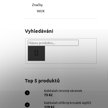
Značky
WUX
Vyhledávání
HLEDAT
Top 5 produktů
Kabbalah červený náramek
73 Kč
Kabbalah stříbrný kroužek Ag925
129 Kč