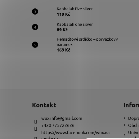
Kabbalah five silver
119 Kč
Kabbalah one silver
89 Kč
Hematitové srdíčko – porvázkový
náramek
169 Kč
Z
á
Kontakt
Infor
p
a
wux.info
@
gmail.com
Dopra
t
+420 775722626
Obch
í
https://www.facebook.com/wux.na
Unive
ramky.cz
osobn