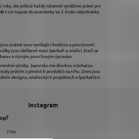
í ruky,
ale jelikož každý náramek vyrábíme právě pro
stí
v cm napsat do poznámky ve 3. kroku objednávky
 jsou známé svou vynikající kvalitou a precizností.
orálky jsou oblíbené mezi šperkaři a umělci, kteří se
tě barev a různým povrchovým úpravám.
 řemeslné výroby. Japonsko má dlouhou a bohatou
e staly jedním z předních produktů na trhu. Dnes jsou
ódním designu, uměleckých projektech a šperkařství.
Instagram
hop?
(73%)