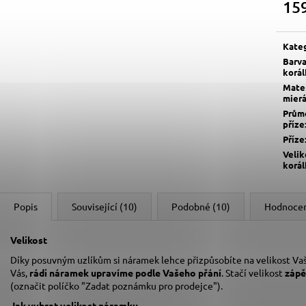
15
Měrn
cena:
Kate
Barv
korá
Mater
mierá
Prům
příze
Příze
Velik
korá
Popis
Související (10)
Podobné (10)
Hodnoce
Velikost
Díky posuvným uzlíkům si náramek lehce přizpůsobíte na velikost Vaš
Vás,
rádi náramek upravíme podle Vašeho přání
. Stačí velikost
zápě
(označit políčko "Zadat poznámku pro prodejce").
Jak vybrat velikost
náramku