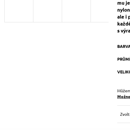
mu je
129 Kč
119 Kč
Původně:
149 Kč
nylon
ale i
každé
s výr
BARV
PRŮM
VELI
Můžeme
Možnos
Zvolt