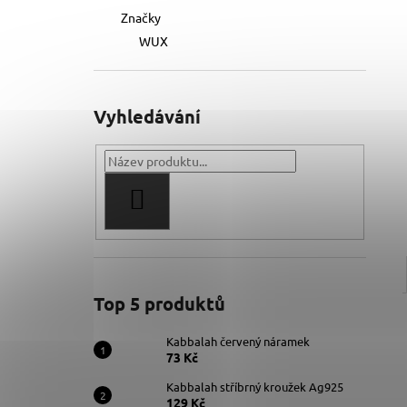
Značky
WUX
Vyhledávání
HLEDAT
Top 5 produktů
Kabbalah červený náramek
73 Kč
Kabbalah stříbrný kroužek Ag925
129 Kč