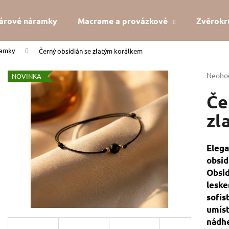
árové náramky
Macrame a provázkové
Zvěrokr
ramky
Černý obsidián se zlatým korálkem
Co potřebujete najít?
Průmě
Neoho
NOVINKA
hodno
produk
Če
HLEDAT
je
0,0
zl
z
5
Doporučujeme
hvězdi
Elega
obsid
Obsid
leske
sofis
umíst
KABBALAH STŘÍBRNÝ KROUŽEK AG925
KABBALAH FIVE 
nádhe