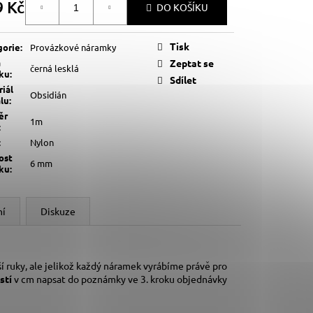
9 Kč
DO KOŠÍKU
á
Tisk
gorie
:
Provázkové náramky
a
Zeptat se
černá lesklá
lku
:
Sdílet
iál
Obsidián
lu
:
ěr
1m
:
:
Nylon
ost
6 mm
lku
:
ní
Diskuze
í ruky,
ale jelikož každý náramek vyrábíme právě pro
stí
v cm napsat do poznámky ve 3. kroku objednávky