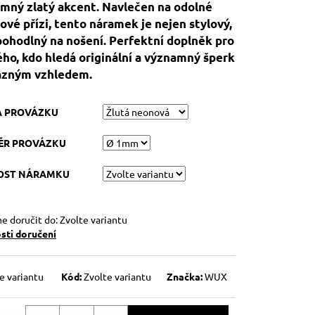
mný zlatý akcent. Navlečen na odolné
ové přízi, tento náramek je nejen stylový,
 pohodlný na nošení. Perfektní doplněk pro
ho, kdo hledá originální a významný šperk
azným vzhledem.
A PROVÁZKU
ĚR PROVÁZKU
KOST NÁRAMKU
 doručit do:
Zvolte variantu
ti doručení
e variantu
Kód:
Zvolte variantu
Značka:
WUX