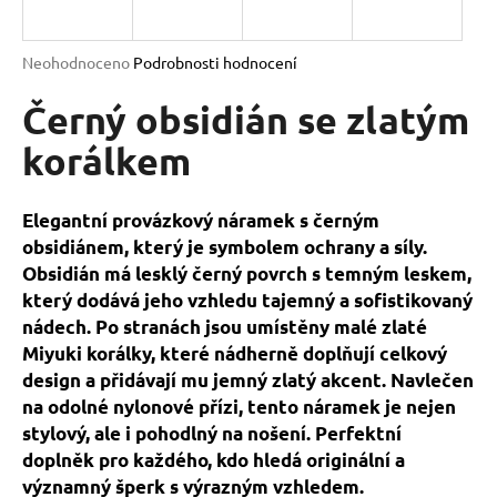
a
j
Průměrné
Neohodnoceno
Podrobnosti hodnocení
í
hodnocení
produktu
Černý obsidián se zlatým
t
je
?
0,0
korálkem
z
5
hvězdiček.
Elegantní provázkový náramek s černým
obsidiánem, který je symbolem ochrany a síly.
HLEDAT
Obsidián má lesklý černý povrch s temným leskem,
který dodává jeho vzhledu tajemný a sofistikovaný
nádech. Po stranách jsou umístěny malé zlaté
D
Miyuki korálky, které nádherně doplňují celkový
o
design a přidávají mu jemný zlatý akcent. Navlečen
p
na odolné nylonové přízi, tento náramek je nejen
o
stylový, ale i pohodlný na nošení. Perfektní
r
doplněk pro každého, kdo hledá originální a
u
významný šperk s výrazným vzhledem.