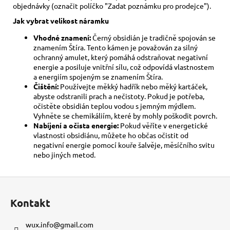
objednávky (označit políčko "Zadat poznámku pro prodejce").
Jak vybrat velikost
náramku
Vhodné znamení:
Černý obsidián je tradičně spojován se
znamením Štíra. Tento kámen je považován za silný
ochranný amulet, který pomáhá odstraňovat negativní
energie a posiluje vnitřní sílu, což odpovídá vlastnostem
a energiím spojeným se znamením Štíra.
Čištění:
Používejte měkký hadřík nebo měký kartáček,
abyste odstranili prach a nečistoty. Pokud je potřeba,
očistěte obsidián teplou vodou s jemným mýdlem.
Vyhněte se chemikáliím, které by mohly poškodit povrch.
Nabíjení a očista energie:
Pokud věříte v energetické
vlastnosti obsidiánu, můžete ho občas očistit od
negativní energie pomocí kouře šalvěje, měsíčního svitu
nebo jiných metod.
Z
á
Kontakt
p
a
wux.info
@
gmail.com