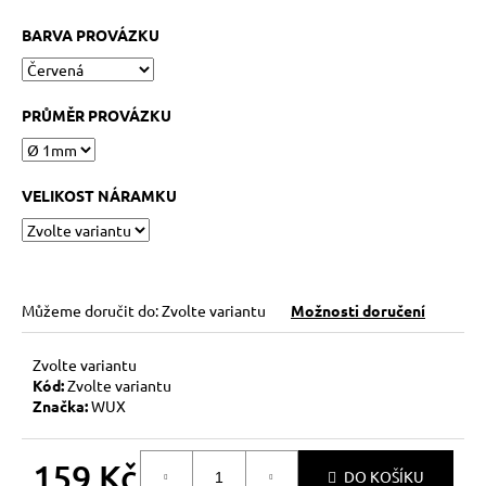
č
u
BARVA PROVÁZKU
j
e
m
PRŮMĚR PROVÁZKU
e
HEMATITOVÉ
VELIKOST NÁRAMKU
SRDÍČKO
–
PORVÁZKOVÝ
NÁRAMEK
169
Kč
Můžeme doručit do:
Zvolte variantu
Možnosti doručení
Původně:
210
Kč
Zvolte variantu
Kód:
Zvolte variantu
Značka:
WUX
159 Kč
DO KOŠÍKU