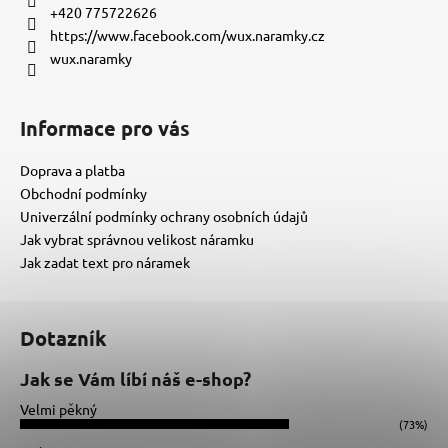
t
+420 775722626
í
https://www.facebook.com/wux.naramky.cz
wux.naramky
Informace pro vás
Doprava a platba
Obchodní podmínky
Univerzální podmínky ochrany osobních údajů
Jak vybrat správnou velikost náramku
Jak zadat text pro náramek
Dotazník
Jak se Vám líbí náš e-shop?
Velmi pěkný
(73%)