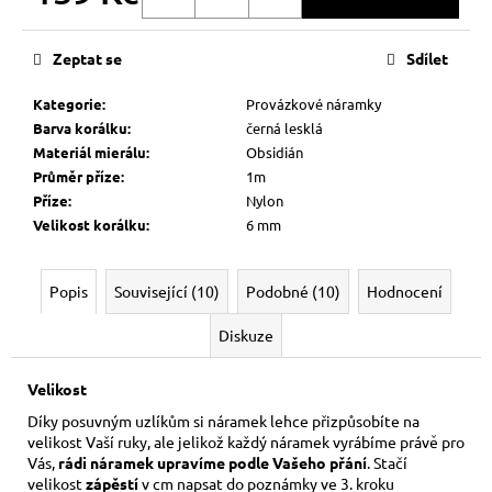
Měrná
cena:
Zeptat se
Sdílet
Kategorie
:
Provázkové náramky
Barva korálku
:
černá lesklá
Materiál mierálu
:
Obsidián
Průměr příze
:
1m
Příze
:
Nylon
Velikost korálku
:
6 mm
Popis
Související (10)
Podobné (10)
Hodnocení
Diskuze
Velikost
Díky posuvným uzlíkům si náramek lehce přizpůsobíte na
velikost Vaší ruky,
ale jelikož každý náramek vyrábíme právě pro
Vás,
rádi náramek upravíme podle Vašeho přání
. Stačí
velikost
zápěstí
v cm napsat do poznámky ve 3. kroku