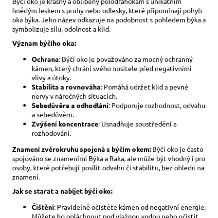
Býčí oko je krásný a oblíbený polodrahokam s unikátním
hnědým leskem s pruhy nebo odlesky, které připomínají pohyb
oka býka. Jeho název odkazuje na podobnost s pohledem býka a
symbolizuje sílu, odolnost a klid.
Význam býčího oka:
Ochrana
: Býčí oko je považováno za mocný ochranný
kámen, který chrání svého nositele před negativními
vlivy a útoky.
Stabilita a rovnováha
: Pomáhá udržet klid a pevné
nervy v náročných situacích.
Sebedůvěra a odhodlání
: Podporuje rozhodnost, odvahu
a sebedůvěru.
Zvýšení koncentrace
: Usnadňuje soustředění a
rozhodování.
Znamení zvěrokruhu spojená s býčím okem:
Býčí oko je často
spojováno se znameními Býka a Raka, ale může být vhodný i pro
osoby, které potřebují posílit odvahu či stabilitu, bez ohledu na
znamení.
Jak se starat a nabíjet býčí oko:
Čištění
: Pravidelně očistěte kámen od negativní energie.
Můžete ho opláchnout pod vlažnou vodou nebo očistit