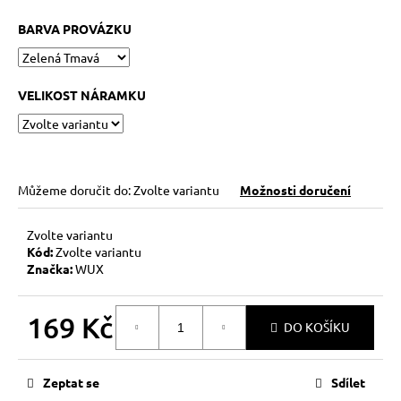
č
u
BARVA PROVÁZKU
j
e
m
VELIKOST NÁRAMKU
e
KABBALAH
STŘÍBRNÝ
KROUŽEK
Můžeme doručit do:
Zvolte variantu
Možnosti doručení
AG925
129
Zvolte variantu
Kč
Kód:
Zvolte variantu
Značka:
WUX
169 Kč
DO KOŠÍKU
Měrná
cena:
Zeptat se
Sdílet