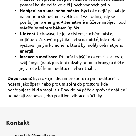
pomocí kouře od šalvěje či jiných vonných bylin.
Nabíjení na slunci nebo měsíci
: Býčí oko nejlépe nabíjet
na přímém slunečním světle asi 1–2 hodiny, kdy se
posilují jeho energie. Alternativně můžete nabíjet i pod
měsíčním svitem během úplňku.
Uložení
: Uchovávejte jej v čistém, suchém místě,
nejlépe v látkovém pytlíku nebo na místě, kde nebude
vystaven jiným kamenům, které by mohly ovlivnit jeho
energii.
Intence a meditace
: Při práci s býčím okem si stanovte
svůj úmysl (např. posílení odvahy nebo ochrany) a držte
jej v ruce během meditace nebo rituálu.
Doporučení:
Býčí oko je ideální pro použití při meditacích,
nošení jako šperk nebo pro umístění do prostoru, kde
potřebujete klid a stabilitu. Pravidelná péče a správné nabíjení
pomáhají zachovat jeho pozitivní vibrace a účinky.
Z
á
Kontakt
p
a
wux.info
@
gmail.com