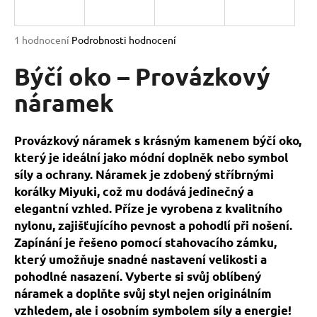
a
j
Průměrné
1 hodnocení
Podrobnosti hodnocení
í
hodnocení
produktu
Býčí oko – Provázkový
t
je
?
5,0
náramek
z
5
hvězdiček.
Provázkový náramek s krásným kamenem býčí oko,
který je ideální jako módní doplněk nebo symbol
HLEDAT
síly a ochrany. Náramek je zdobený stříbrnými
korálky Miyuki, což mu dodává jedinečný a
elegantní vzhled. Příze je vyrobena z kvalitního
D
nylonu, zajišťujícího pevnost a pohodlí při nošení.
o
Zapínání je řešeno pomocí stahovacího zámku,
p
který umožňuje snadné nastavení velikosti a
o
pohodlné nasazení. Vyberte si svůj oblíbený
r
náramek a doplňte svůj styl nejen originálním
u
vzhledem, ale i osobním symbolem síly a energie!