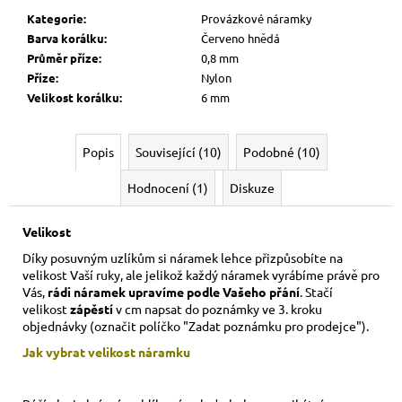
Kategorie
:
Provázkové náramky
Barva korálku
:
Červeno hnědá
Průměr příze
:
0,8 mm
Příze
:
Nylon
Velikost korálku
:
6 mm
Popis
Související (10)
Podobné (10)
Hodnocení (1)
Diskuze
Velikost
Díky posuvným uzlíkům si náramek lehce přizpůsobíte na
velikost Vaší ruky,
ale jelikož každý náramek vyrábíme právě pro
Vás,
rádi náramek upravíme podle Vašeho přání
. Stačí
velikost
zápěstí
v cm napsat do poznámky ve 3. kroku
objednávky (označit políčko "Zadat poznámku pro prodejce").
Jak vybrat velikost
náramku