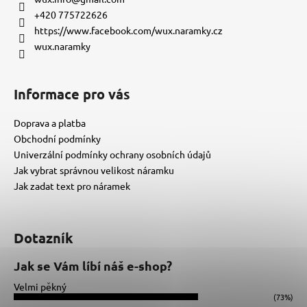
t
+420 775722626
í
https://www.facebook.com/wux.naramky.cz
wux.naramky
Informace pro vás
Doprava a platba
Obchodní podmínky
Univerzální podmínky ochrany osobních údajů
Jak vybrat správnou velikost náramku
Jak zadat text pro náramek
Dotazník
Jak se Vám líbí náš e-shop?
Velmi pěkný
(73%)