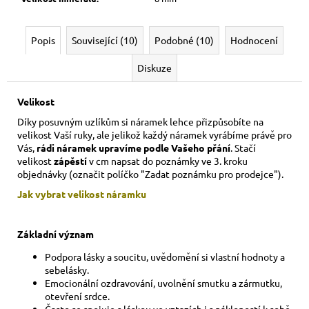
Popis
Související (10)
Podobné (10)
Hodnocení
Diskuze
Velikost
Díky posuvným uzlíkům si náramek lehce přizpůsobíte na
velikost Vaší ruky,
ale jelikož každý náramek vyrábíme právě pro
Vás,
rádi náramek upravíme podle Vašeho přání
. Stačí
velikost
zápěstí
v cm napsat do poznámky ve 3. kroku
objednávky (označit políčko "Zadat poznámku pro prodejce").
Jak vybrat velikost
náramku
Základní význam
Podpora lásky a soucitu, uvědomění si vlastní hodnoty a
sebelásky.
Emocionální ozdravování, uvolnění smutku a zármutku,
otevření srdce.
Často se spojuje s láskou ve vztazích i s nákloností k sobě