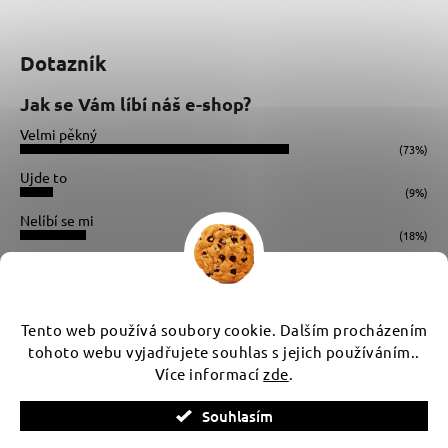
Dotazník
Jak se Vám líbí náš e-shop?
Velmi pěkný
(73%)
Ujde to
(9%)
Nelíbí se mi
(18%)
Počet hlasů:
34
Instagram
Tento web používá soubory cookie. Dalším procházením
tohoto webu vyjadřujete souhlas s jejich používáním..
Více informací
zde
.
Vytvořil Shoptet
Souhlasím
Copyright 2026
WUX
. Všechna práva vyhrazena.
Upravit
nastavení cookies