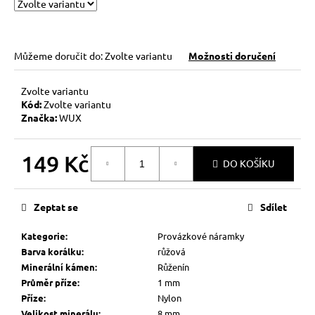
č
u
j
e
Můžeme doručit do:
Zvolte variantu
Možnosti doručení
m
e
Zvolte variantu
Kód:
Zvolte variantu
Značka:
WUX
HEMATITOVÉ
SRDÍČKO
–
PORVÁZKOVÝ
149 Kč
DO KOŠÍKU
NÁRAMEK
Měrná
169
cena:
Kč
Zeptat se
Sdílet
Původně:
210
Kč
Kategorie
:
Provázkové náramky
Barva korálku
:
růžová
Minerální kámen
:
Růženín
Průměr příze
:
1 mm
Příze
:
Nylon
Velikost minerálu
:
8 mm