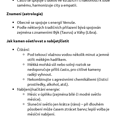
samému, harmonizuje city a empatii.
Znamení (astrologie)
Obecně se spojuje s energií Venuše.
Podle některých tradičních přiřazení bývá spojován
zejména s znameními Býk (Taurus) a Váhy (Libra).
Jak kamen ošetřovat a nabíjet/čistit
Čištění:
Pod tekoucí vlažnou vodou několik minut a jemně
otřít měkkým hadříkem.
Měkká mořská sůl nebo solný roztok se
nedoporučuje příliš často, pro citlivé kameny
raději vyhnout.
Nekombinujte s agresivními chemikáliemi (čisticí
prostředky, alkohol, atd.).
Nabíjení/načítání energie:
Měsíc v úplňku (zejména bílé či modré světlo
měsíce).
Sluneční světlo jen krátce (ráno) – při dlouhém
působení může časem ztrácet barvu; lepší volba je
měsíční nabíjení.