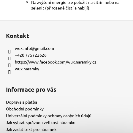
Na zvýšení energie lze položit na citrín nebo na
selenit (přirozeně čistí a nabíjí).
Z
á
Kontakt
p
a
wux.info
@
gmail.com
t
+420 775722626
í
https://www.facebook.com/wux.naramky.cz
wux.naramky
Informace pro vás
Doprava a platba
Obchodní podmínky
Univerzální podmínky ochrany osobních údajů
Jak vybrat správnou velikost náramku
Jak zadat text pro náramek