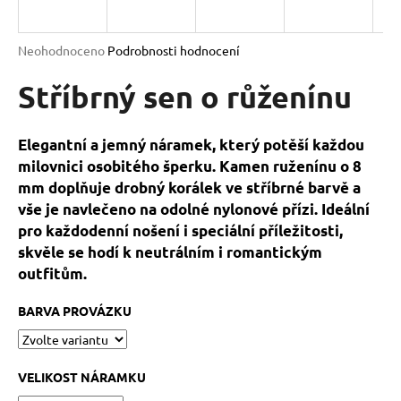
a
j
Průměrné
Neohodnoceno
Podrobnosti hodnocení
í
hodnocení
produktu
Stříbrný sen o růženínu
t
je
?
0,0
z
Elegantní a jemný náramek, který potěší každou
5
milovnici osobitého šperku. Kamen ruženínu o 8
hvězdiček.
mm doplňuje drobný korálek ve stříbrné barvě a
vše je navlečeno na odolné nylonové přízi. Ideální
HLEDAT
pro každodenní nošení i speciální příležitosti,
skvěle se hodí k neutrálním i romantickým
outfitům.
D
o
BARVA PROVÁZKU
p
o
r
VELIKOST NÁRAMKU
u