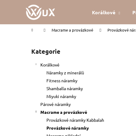
K
Přejít
na
o
Korálkové
P
obsah
Zpět
Zpět
š
do
do
í
Domů
Macrame a provázkové
Provázkové ná
k
obchodu
obchodu
P
o
Kategorie
Přeskočit
s
kategorie
t
Korálkové
r
Náramky z minerálů
a
Fitness náramky
n
Shamballa náramky
n
Miyuki náramky
í
Párové náramky
p
Macrame a provázkové
a
Provázkové náramky Kabbalah
n
Provázkové náramky
KABBALAH ČERVENÝ NÁRAMEK
e
Macrame základní