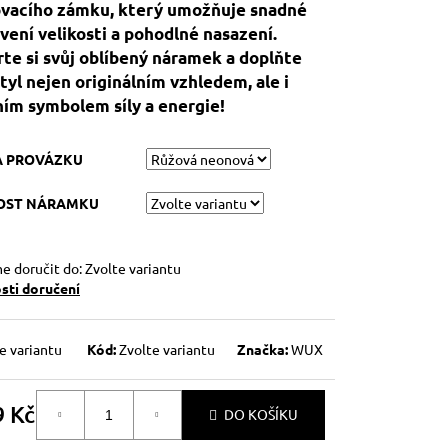
vacího zámku, který umožňuje snadné
vení velikosti a pohodlné nasazení.
te si svůj oblíbený náramek a doplňte
styl nejen originálním vzhledem, ale i
ím symbolem síly a energie!
A PROVÁZKU
KOST NÁRAMKU
 doručit do:
Zvolte variantu
ti doručení
e variantu
Kód:
Zvolte variantu
Značka:
WUX
9 Kč
DO KOŠÍKU
á