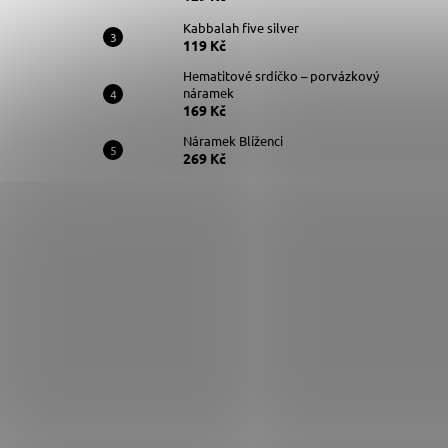
Kabbalah five silver
119 Kč
Hematitové srdíčko – porvázkový
náramek
169 Kč
Náramek Blíženci
269 Kč