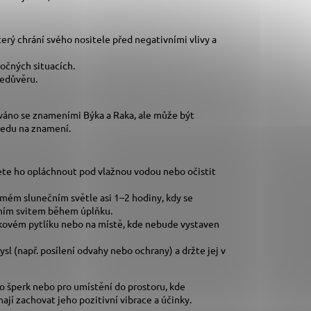
erý chrání svého nositele před negativními vlivy a
ročných situacích.
bedůvěru.
ováno se znameními Býka a Raka, ale může být
hledu na znamení.
ete ho opláchnout pod vlažnou vodou nebo očistit
římém slunečním světle asi 1–2 hodiny, kdy se
íčním svitem během úplňku.
átkovém pytlíku nebo na místě, kde nebude vystaven
ysl (např. posílení odvahy nebo ochrany) a držte jej v
ako šperk nebo pro umístění do prostoru, kde
ají zachovat jeho pozitivní vibrace a účinky.