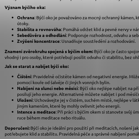
Význam býčího oka:
Ochrana
: Býčí oko je považováno za mocný ochranný kámen, kt
útoky.
Stabilita a rovnováha
: Pomáhá udržet klid a pevné nervy v ná
Sebedůvěra a odhodlání
: Podporuje rozhodnost, odvahu a se
Zvýšení koncentrace
: Usnadňuje soustředění a rozhodování.
Znamení zvěrokruhu spojená s býčím okem:
Býčí oko je často spoj
vhodný i pro osoby, které potřebují posílit odvahu či stabilitu, bez o
Jak se starat a nabíjet býčí oko:
Čištění
: Pravidelně očistěte kámen od negativní energie. Můž
pomocí kouře od šalvěje či jiných vonných bylin.
Nabíjení na slunci nebo měsíci
: Býčí oko nejlépe nabíjet na p
posilují jeho energie. Alternativně můžete nabíjet i pod měs
Uložení
: Uchovávejte jej v čistém, suchém místě, nejlépe v l
jiným kamenům, které by mohly ovlivnit jeho energii.
Intence a meditace
: Při práci s býčím okem si stanovte svůj úm
ruce během meditace nebo rituálu.
Doporučení:
Býčí oko je ideální pro použití při meditacích, nošení j
potřebujete klid a stabilitu. Pravidelná péče a správné nabíjení pomáh