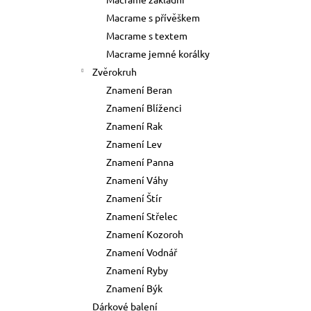
73 Kč
l
Macrame s přívěškem
Původně:
89 Kč
Macrame s textem
Macrame jemné korálky
Zvěrokruh
Znamení Beran
Znamení Blíženci
Znamení Rak
Znamení Lev
Znamení Panna
Znamení Váhy
Znamení Štír
Znamení Střelec
Znamení Kozoroh
Znamení Vodnář
Znamení Ryby
Znamení Býk
Dárkové balení