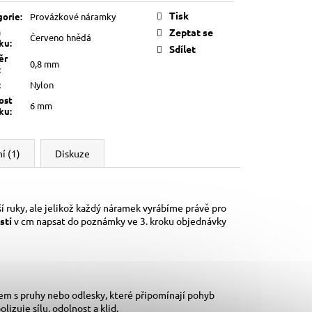
Tisk
gorie
:
Provázkové náramky
a
Zeptat se
Červeno hnědá
lku
:
Sdílet
ěr
0,8 mm
:
:
Nylon
ost
6 mm
lku
:
í (1)
Diskuze
í ruky,
ale jelikož každý náramek vyrábíme právě pro
stí
v cm napsat do poznámky ve 3. kroku objednávky
em s pruhy nebo odlesky, které připomínají pohyb
zuje sílu, odolnost a klid.