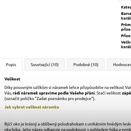
cena:
Kate
Barv
korá
Prům
příze
Příze
Velik
korá
Popis
Související (10)
Podobné (10)
Hodnocen
Velikost
Díky posuvným uzlíkům si náramek lehce přizpůsobíte na velikost Vaš
Vás,
rádi náramek upravíme podle Vašeho přání
. Stačí velikost
zápě
(označit políčko "Zadat poznámku pro prodejce").
Jak vybrat velikost
náramku
Býčí oko je krásný a oblíbený polodrahokam s unikátním hnědým lesk
oka býka. Jeho název odkazuje na podobnost s pohledem býka a symboli