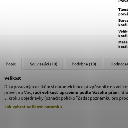
Prov
Tlou
prov
Barv
korá
Velik
korá
Mater
korá
Popis
Související (10)
Podobné (10)
Hodnocen
Velikost
Díky posuvným uzlíkům si náramek lehce přizpůsobíte na velikos
právě pro Vás,
rádi velikost upravíme podle Vašeho přání
. Sta
3. kroku objednávky (označit políčko "Zadat poznámku pro prod
Jak vybrat velikost
náramku