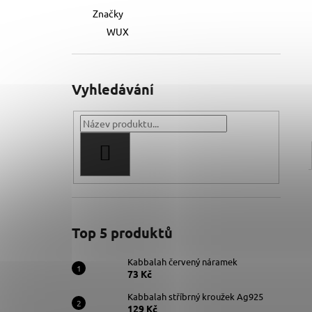
Značky
WUX
Vyhledávání
HLEDAT
Top 5 produktů
Kabbalah červený náramek
73 Kč
Kabbalah stříbrný kroužek Ag925
129 Kč