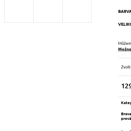
129 Kč
119 Kč
Původně:
149 Kč
BARV
VELI
Můžeme
Možnos
Zvolt
12
Měrn
cena:
Kate
Brav
prov