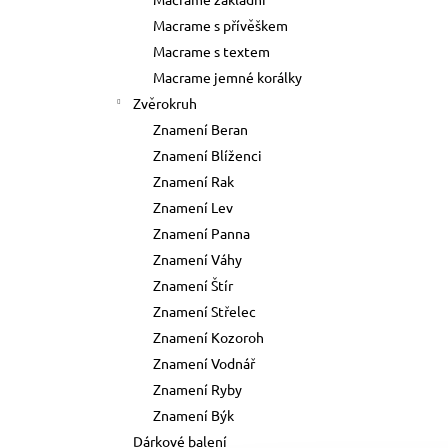
73 Kč
l
Macrame s přívěškem
Původně:
89 Kč
Macrame s textem
Macrame jemné korálky
Zvěrokruh
Znamení Beran
Znamení Blíženci
Znamení Rak
Znamení Lev
Znamení Panna
Znamení Váhy
Znamení Štír
Znamení Střelec
Znamení Kozoroh
Znamení Vodnář
Znamení Ryby
Znamení Býk
Dárkové balení