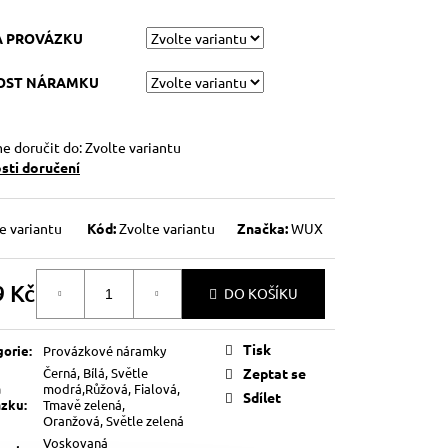
A PROVÁZKU
KOST NÁRAMKU
 doručit do:
Zvolte variantu
ti doručení
e variantu
Kód:
Zvolte variantu
Značka:
WUX
9 Kč
DO KOŠÍKU
á
Tisk
gorie
:
Provázkové náramky
Černá, Bílá, Světle
Zeptat se
a
modrá,Růžová, Fialová,
Sdílet
ázku
:
Tmavě zelená,
Oranžová, Světle zelená
Voskovaná