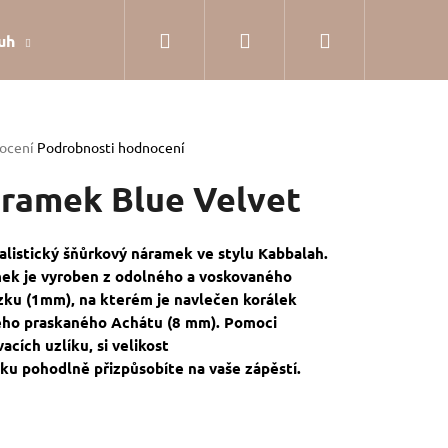
Hledat
Přihlášení
Nákupní
uh
Dárkové balení
Hodnocení obchodu
Jak
košík
rné
ocení
Podrobnosti hodnocení
cení
tu
ramek Blue Velvet
listický š
ňůrkový náramek
ve stylu
Kabbalah.
mek
je vyroben z odolného a voskovaného
ček.
zku (1mm), na kterém je navlečen korálek
ho praskaného Achátu
(8
mm)
. Pomoci
acích uzlíku, si velikost
mku
pohodlně
přizpůsobíte na vaše zápěstí
.
SILVER