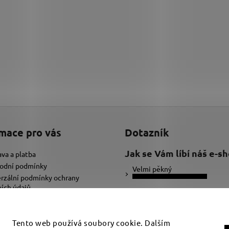
mace pro vás
Dotazník
Jak se Vám líbí náš e-s
va a platba
odní podmínky
Velmi pěkný
rzální podmínky ochrany
ích údajů
Ujde to
ybrat správnou velikost náramku
adat text pro náramek
Nelíbí se mi
Tento web používá soubory cookie. Dalším