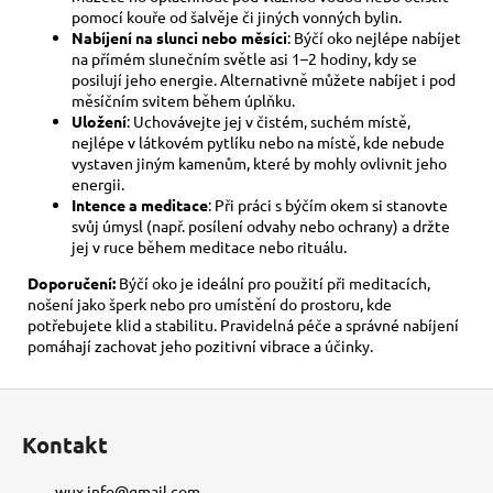
pomocí kouře od šalvěje či jiných vonných bylin.
Nabíjení na slunci nebo měsíci
: Býčí oko nejlépe nabíjet
na přímém slunečním světle asi 1–2 hodiny, kdy se
posilují jeho energie. Alternativně můžete nabíjet i pod
měsíčním svitem během úplňku.
Uložení
: Uchovávejte jej v čistém, suchém místě,
nejlépe v látkovém pytlíku nebo na místě, kde nebude
vystaven jiným kamenům, které by mohly ovlivnit jeho
energii.
Intence a meditace
: Při práci s býčím okem si stanovte
svůj úmysl (např. posílení odvahy nebo ochrany) a držte
jej v ruce během meditace nebo rituálu.
Doporučení:
Býčí oko je ideální pro použití při meditacích,
nošení jako šperk nebo pro umístění do prostoru, kde
potřebujete klid a stabilitu. Pravidelná péče a správné nabíjení
pomáhají zachovat jeho pozitivní vibrace a účinky.
Z
á
Kontakt
p
a
wux.info
@
gmail.com