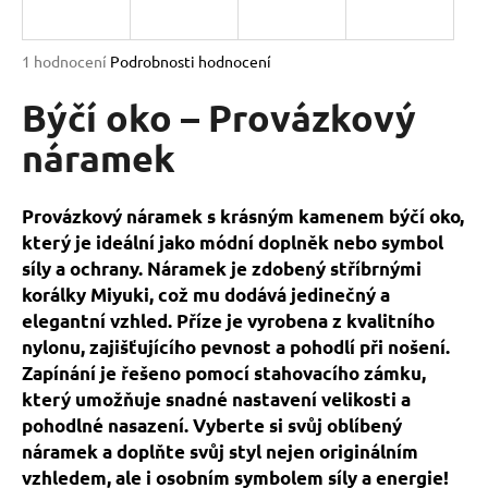
a
j
Průměrné
1 hodnocení
Podrobnosti hodnocení
í
hodnocení
produktu
Býčí oko – Provázkový
t
je
?
5,0
náramek
z
5
hvězdiček.
Provázkový náramek s krásným kamenem býčí oko,
který je ideální jako módní doplněk nebo symbol
HLEDAT
síly a ochrany. Náramek je zdobený stříbrnými
korálky Miyuki, což mu dodává jedinečný a
elegantní vzhled. Příze je vyrobena z kvalitního
D
nylonu, zajišťujícího pevnost a pohodlí při nošení.
o
Zapínání je řešeno pomocí stahovacího zámku,
p
který umožňuje snadné nastavení velikosti a
o
pohodlné nasazení. Vyberte si svůj oblíbený
r
náramek a doplňte svůj styl nejen originálním
u
vzhledem, ale i osobním symbolem síly a energie!