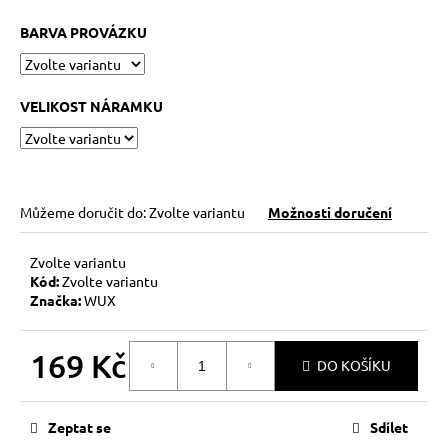
č
u
BARVA PROVÁZKU
j
e
m
VELIKOST NÁRAMKU
e
KABBALAH
STŘÍBRNÝ
KROUŽEK
Můžeme doručit do:
Zvolte variantu
Možnosti doručení
AG925
129
Zvolte variantu
Kč
Kód:
Zvolte variantu
Značka:
WUX
169 Kč
DO KOŠÍKU
Měrná
cena:
Zeptat se
Sdílet