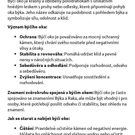
Býčí oko je krásný a oblíbený polodrahokam s unikátním
hnědým leskem s pruhy nebo odlesky, které připomínají pohyb
oka býka. Jeho název odkazuje na podobnost s pohledem býka a
symbolizuje sílu, odolnost a klid.
Význam býčího oka:
Ochrana
: Býčí oko je považováno za mocný ochranný
kámen, který chrání svého nositele před negativními
vlivy a útoky.
Stabilita a rovnováha
: Pomáhá udržet klid a pevné
nervy v náročných situacích.
Sebedůvěra a odhodlání
: Podporuje rozhodnost, odvahu
a sebedůvěru.
Zvýšení koncentrace
: Usnadňuje soustředění a
rozhodování.
Znamení zvěrokruhu spojená s býčím okem:
Býčí oko je často
spojováno se znameními Býka a Raka, ale může být vhodný i pro
osoby, které potřebují posílit odvahu či stabilitu, bez ohledu na
znamení.
Jak se starat a nabíjet býčí oko:
Čištění
: Pravidelně očistěte kámen od negativní energie.
Můžete ho opláchnout pod vlažnou vodou nebo očistit