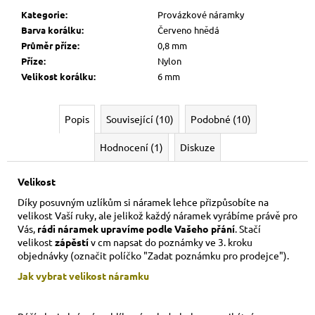
Kategorie
:
Provázkové náramky
Barva korálku
:
Červeno hnědá
Průměr příze
:
0,8 mm
Příze
:
Nylon
Velikost korálku
:
6 mm
Popis
Související (10)
Podobné (10)
Hodnocení (1)
Diskuze
Velikost
Díky posuvným uzlíkům si náramek lehce přizpůsobíte na
velikost Vaší ruky,
ale jelikož každý náramek vyrábíme právě pro
Vás,
rádi náramek upravíme podle Vašeho přání
. Stačí
velikost
zápěstí
v cm napsat do poznámky ve 3. kroku
objednávky (označit políčko "Zadat poznámku pro prodejce").
Jak vybrat velikost
náramku