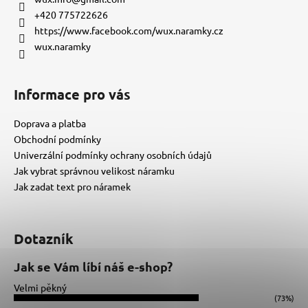
t
+420 775722626
í
https://www.facebook.com/wux.naramky.cz
wux.naramky
Informace pro vás
Doprava a platba
Obchodní podmínky
Univerzální podmínky ochrany osobních údajů
Jak vybrat správnou velikost náramku
Jak zadat text pro náramek
Dotazník
Jak se Vám líbí náš e-shop?
Velmi pěkný
(73%)