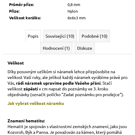
Průměr příze
:
0,8 mm
Příze
:
Nylon
Velikost korálku
:
6x6x3 mm
Popis
Související (10)
Podobné (10)
Hodnocení (1)
Diskuze
Velikost
Díky posuvným uzlíkům si náramek lehce přizpůsobíte na
velikost Vaší ruky,
ale jelikož každý náramek vyrábíme právě pro
Vás,
rádi náramek upravíme podle Vašeho přání
. Stačí
velikost
zápěstí
v cm napsat do poznámky ve 3. kroku
objednávky (označit políčko "Zadat poznámku pro prodejce").
Jak vybrat velikost
náramku
Znamení hematitu:
Hematit je spojován s vlastnostmi zemských znamení, jako jsou
Kozoroh, Býk a Panna. Je považován za kámen, který pomáhá