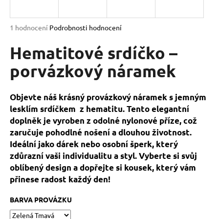
a
j
Průměrné
1 hodnocení
Podrobnosti hodnocení
í
hodnocení
produktu
Hematitové srdíčko –
t
je
?
5,0
porvázkový náramek
z
5
hvězdiček.
Objevte náš krásný provázkový náramek s jemným
lesklím srdíčkem z hematitu. Tento elegantní
HLEDAT
doplněk je vyroben z odolné nylonové příze, což
zaručuje pohodlné nošení a dlouhou životnost.
Ideální jako dárek nebo osobní šperk, který
D
zdůrazní vaši individualitu a styl. Vyberte si svůj
o
oblíbený design a dopřejte si kousek, který vám
p
přinese radost každý den!
o
r
BARVA PROVÁZKU
u