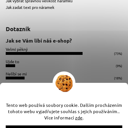
Jak vybrat správnou velikost náramku
Jak zadat text pro náramek
Dotazník
Jak se Vám líbí náš e-shop?
Velmi pěkný
(73%)
Ujde to
(9%)
Nelíbí se mi
(18%)
Počet hlasů:
34
Instagram
Tento web používá soubory cookie. Dalším procházením
tohoto webu vyjadřujete souhlas s jejich používáním..
Více informací
zde
.
Vytvořil Shoptet