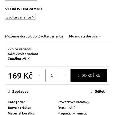
č
u
VELIKOST NÁRAMKU
j
e
m
e
Můžeme doručit do:
Zvolte variantu
Možnosti doručení
KABBALAH
FIVE
Zvolte variantu
SILVER
Kód:
Zvolte variantu
Značka:
WUX
119
Kč
Původně:
149
169 Kč
DO KOŠÍKU
Kč
Měrná
cena:
Zeptat se
Sdílet
Kategorie
:
Provázkové náramky
Barva korálku
:
černá lesklá
Materiál korálku
:
Magnetický hematit