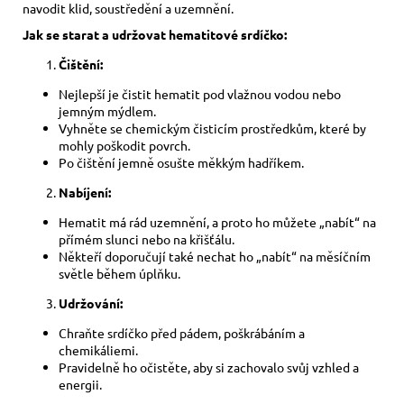
navodit klid, soustředění a uzemnění.
Jak se starat a udržovat hematitové srdíčko:
Čištění:
Nejlepší je čistit hematit pod vlažnou vodou nebo
jemným mýdlem.
Vyhněte se chemickým čisticím prostředkům, které by
mohly poškodit povrch.
Po čištění jemně osušte měkkým hadříkem.
Nabíjení:
Hematit má rád uzemnění, a proto ho můžete „nabít“ na
přímém slunci nebo na křišťálu.
Někteří doporučují také nechat ho „nabít“ na měsíčním
světle během úplňku.
Udržování:
Chraňte srdíčko před pádem, poškrábáním a
chemikáliemi.
Pravidelně ho očistěte, aby si zachovalo svůj vzhled a
energii.