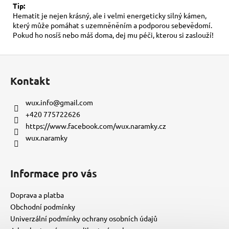
Tip:
Hematit je nejen krásný, ale i velmi energeticky silný kámen,
který může pomáhat s uzemněněním a podporou sebevědomí.
Pokud ho nosíš nebo máš doma, dej mu péči, kterou si zaslouží!
Z
á
Kontakt
p
a
wux.info
@
gmail.com
t
+420 775722626
í
https://www.facebook.com/wux.naramky.cz
wux.naramky
Informace pro vás
Doprava a platba
Obchodní podmínky
Univerzální podmínky ochrany osobních údajů