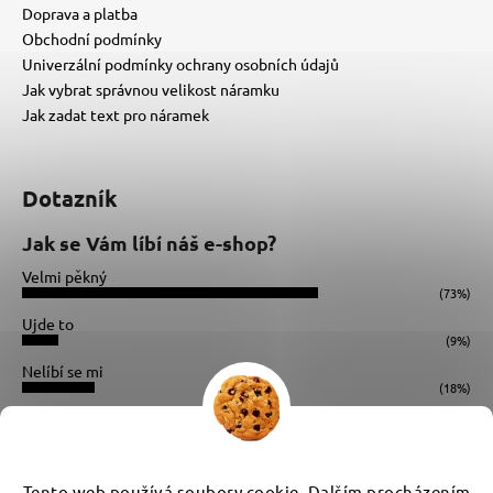
Doprava a platba
Obchodní podmínky
Univerzální podmínky ochrany osobních údajů
Jak vybrat správnou velikost náramku
Jak zadat text pro náramek
Dotazník
Jak se Vám líbí náš e-shop?
Velmi pěkný
(73%)
Ujde to
(9%)
Nelíbí se mi
(18%)
Počet hlasů:
34
Instagram
Tento web používá soubory cookie. Dalším procházením