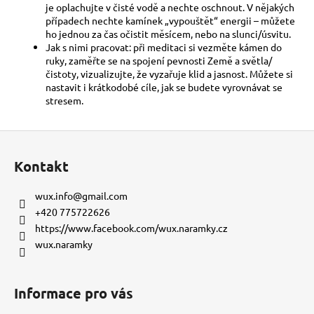
je oplachujte v čisté vodě a nechte oschnout. V nějakých
případech nechte kamínek „vypouštět“ energii – můžete
ho jednou za čas očistit měsícem, nebo na slunci/úsvitu.
Jak s nimi pracovat: při meditaci si vezměte kámen do
ruky, zaměřte se na spojení pevnosti Země a světla/
čistoty, vizualizujte, že vyzařuje klid a jasnost. Můžete si
nastavit i krátkodobé cíle, jak se budete vyrovnávat se
stresem.
Z
á
Kontakt
p
a
wux.info
@
gmail.com
t
+420 775722626
í
https://www.facebook.com/wux.naramky.cz
wux.naramky
Informace pro vás