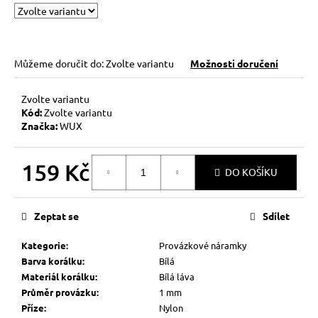
č
u
j
e
m
Můžeme doručit do:
Zvolte variantu
Možnosti doručení
e
Zvolte variantu
Kód:
Zvolte variantu
HEMATITOVÉ
Značka:
WUX
SRDÍČKO
–
PORVÁZKOVÝ
159 Kč
NÁRAMEK
DO KOŠÍKU
169
Měrná
Kč
cena:
Původně:
Zeptat se
Sdílet
210
Kč
Kategorie
:
Provázkové náramky
Barva korálku
:
Bílá
Materiál korálku
:
Bílá láva
Průměr provázku
:
1 mm
Příze
:
Nylon