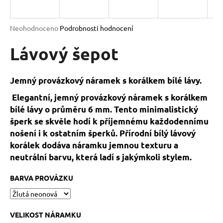
a
j
Průměrné
Neohodnoceno
Podrobnosti hodnocení
í
hodnocení
produktu
Lávový šepot
t
je
?
0,0
z
Jemný provázkový náramek s korálkem bílé lávy.
5
hvězdiček.
Elegantní, jemný provázkový náramek s korálkem
bílé lávy o průměru 6 mm. Tento minimalistický
HLEDAT
šperk se skvěle hodí k příjemnému každodennímu
nošení i k ostatním šperků. Přírodní bílý lávový
korálek dodáva náramku jemnou texturu a
neutrální barvu, která ladí s jakýmkoli stylem.
D
o
BARVA PROVÁZKU
p
o
r
u
VELIKOST NÁRAMKU