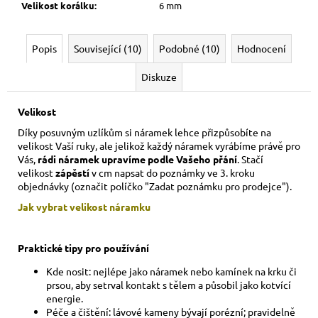
Velikost korálku
:
6 mm
Popis
Související (10)
Podobné (10)
Hodnocení
Diskuze
Velikost
Díky posuvným uzlíkům si náramek lehce přizpůsobíte na
velikost Vaší ruky,
ale jelikož každý náramek vyrábíme právě pro
Vás,
rádi náramek upravíme podle Vašeho přání
. Stačí
velikost
zápěstí
v cm napsat do poznámky ve 3. kroku
objednávky (označit políčko "Zadat poznámku pro prodejce").
Jak vybrat velikost
náramku
Praktické tipy pro používání
Kde nosit: nejlépe jako náramek nebo kamínek na krku či
prsou, aby setrval kontakt s tělem a působil jako kotvící
energie.
Péče a čištění: lávové kameny bývají porézní; pravidelně