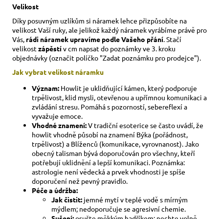
Velikost
Díky posuvným uzlíkům si náramek lehce přizpůsobíte na
velikost Vaší ruky,
ale jelikož každý náramek vyrábíme právě pro
Vás,
rádi náramek upravíme podle Vašeho přání
. Stačí
velikost
zápěstí
v cm napsat do poznámky ve 3. kroku
objednávky (označit políčko "Zadat poznámku pro prodejce").
Jak vybrat velikost
náramku
Význam:
Howlit je uklidňující kámen, který podporuje
trpělivost, klid mysli, otevřenou a upřímnou komunikaci a
zvládání stresu. Pomáhá s pozorností, sebereflexí a
vyvažuje emoce.
Vhodné znamení:
V tradiční esoterice se často uvádí, že
howlit vhodně působí na znamení Býka (pořádnost,
trpělivost) a Blíženců (komunikace, vyrovnanost). Jako
obecný talisman bývá doporučován pro všechny, kteří
potřebují uklidnění a lepší komunikaci. Poznámka:
astrologie není vědecká a prvek vhodnosti je spíše
doporučení než pevný pravidlo.
Péče a údržba:
Jak čistit:
jemné mytí v teplé vodě s mírným
mýdlem; nedoporučuje se agresivní chemie.
Sušení:
osušte měkkým hadříkem; nechte volně