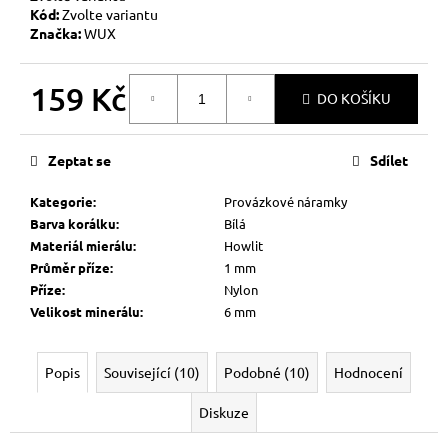
č
Kód:
Zvolte variantu
u
Značka:
WUX
j
e
m
159 Kč
DO KOŠÍKU
e
Měrná
cena:
Zeptat se
Sdílet
KABBALAH
ČERVENÝ
Kategorie
:
Provázkové náramky
NÁRAMEK
Barva korálku
:
Bílá
73
Materiál mierálu
:
Howlit
Kč
Původně:
Průměr příze
:
1 mm
89
Příze
:
Nylon
Kč
Velikost minerálu
:
6 mm
Popis
Související (10)
Podobné (10)
Hodnocení
Diskuze