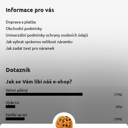
Informace pro vás
Doprava a platba
Obchodní podmínky
Univerzální podmínky ochrany osobních údajů
Jak vybrat správnou velikost náramku
Jak zadat text pro náramek
Dotazník
Jak se Vám líbí náš e-shop?
Velmi pěkný
(73%)
Ujde to
(9%)
Nelíbí se mi
(18%)
Počet hlasů:
34