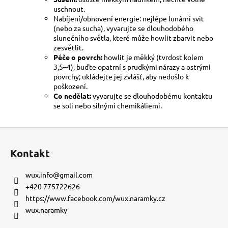
uschnout.
Nabíjení/obnovení energie: nejlépe lunární svit
(nebo za sucha), vyvarujte se dlouhodobého
slunečního světla, které může howlit zbarvit nebo
zesvětlit.
Péče o povrch:
howlit je měkký (tvrdost kolem
3,5–4), buďte opatrní s prudkými nárazy a ostrými
povrchy; ukládejte jej zvlášť, aby nedošlo k
poškození.
Co nedělat:
vyvarujte se dlouhodobému kontaktu
se soli nebo silnými chemikáliemi.
Z
á
Kontakt
p
a
wux.info
@
gmail.com
t
+420 775722626
í
https://www.facebook.com/wux.naramky.cz
wux.naramky