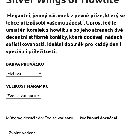
je
a
0,0
z
j
Elegantní, jemný náramek z pevné příze, který se
5
í
lehce přizpůsobí vašemu zápěstí. Uprostřed je
hvězdiček.
t
umístěn korálek z howlitu a po jeho stranách dvě
decentní stříbrné korálky, které dodávají nádech
?
sofistikovanosti. Ideální doplněk pro každý den i
speciální příležitosti.
BARVA PROVÁZKU
HLEDAT
VELIKOST NÁRAMKU
D
o
p
o
Můžeme doručit do:
Zvolte variantu
Možnosti doručení
r
u
Zvolte variantu