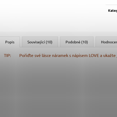
Měrn
cena:
Kate
Popis
Související (10)
Podobné (10)
Hodnoce
TIP: Pořiďte své lásce náramek s nápisem LOVE a ukažte jí,