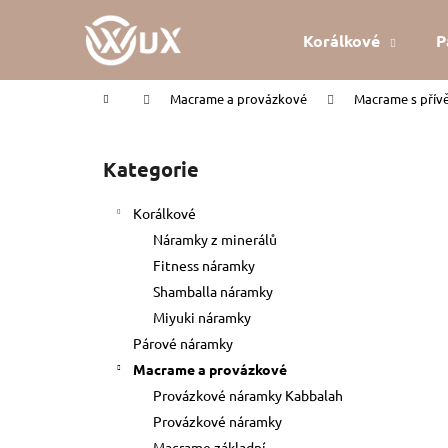
K
Přejít
na
o
Korálkové
P
obsah
Zpět
Zpět
š
do
do
í
Domů
Macrame a provázkové
Macrame s přív
k
obchodu
obchodu
P
o
Kategorie
Přeskočit
s
kategorie
t
Korálkové
r
Náramky z minerálů
a
Fitness náramky
n
Shamballa náramky
n
Miyuki náramky
í
Párové náramky
p
Macrame a provázkové
a
Provázkové náramky Kabbalah
n
Provázkové náramky
KABBALAH ČERVENÝ NÁRAMEK
e
Macrame základní