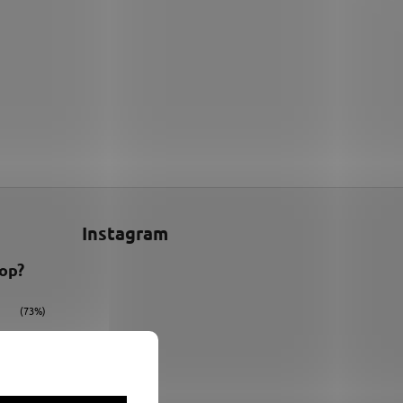
Instagram
hop?
(73%)
(9%)
(18%)