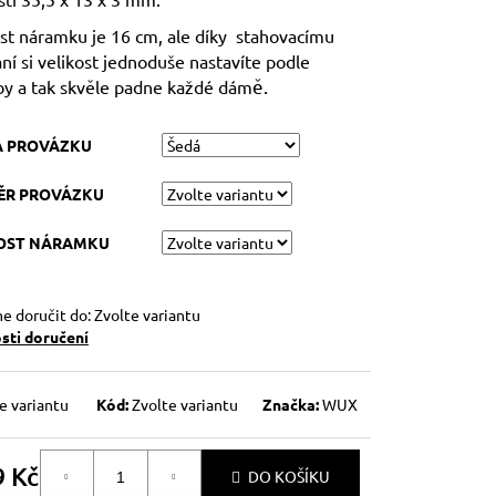
ost náramku je 16 cm, ale díky stahovacímu
ní si velikost jednoduše nastavíte podle
ě.
by a tak skvěle padne každé dám
A PROVÁZKU
ĚR PROVÁZKU
KOST NÁRAMKU
 doručit do:
Zvolte variantu
ti doručení
e variantu
Kód:
Zvolte variantu
Značka:
WUX
9 Kč
DO KOŠÍKU