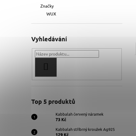
Značky
WUX
Vyhledávání
HLEDAT
Top 5 produktů
Kabbalah červený náramek
73 Kč
Kabbalah stříbrný kroužek Ag925
129 Kč