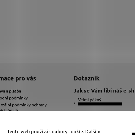
mace pro vás
Dotazník
Jak se Vám líbí náš e-s
va a platba
odní podmínky
Velmi pěkný
rzální podmínky ochrany
ích údajů
Ujde to
ybrat správnou velikost náramku
adat text pro náramek
Nelíbí se mi
Tento web používá soubory cookie. Dalším