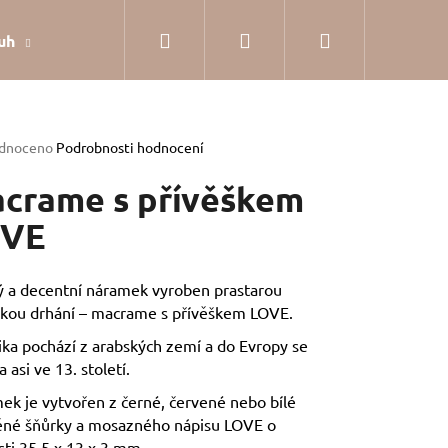
Hledat
Přihlášení
Nákupní
uh
Dárkové balení
Hodnocení obchodu
Jak
košík
rné
dnoceno
Podrobnosti hodnocení
cení
tu
crame s přívěškem
OVE
ček.
 a decentní náramek vyroben prastarou
ikou drhání – macrame s přívěškem LOVE.
ka pochází z arabských zemí a do Evropy se
a asi ve 13. století.
ek je vytvořen z černé, červené nebo bílé
ěné šňůrky a mosazného nápisu LOVE o
SILVER
sti 35,5 x 13 x 3 mm.