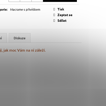
á
Tisk
gorie
:
Macrame s přívěškem
Zeptat se
Sdílet
ní
Diskuze
 jak moc Vám na ní záleží.