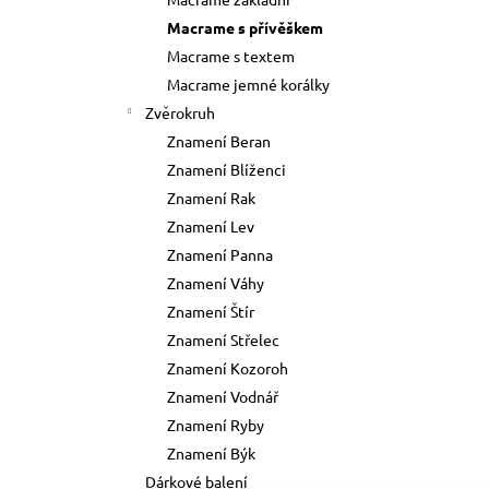
73 Kč
l
Macrame s přívěškem
Původně:
89 Kč
Macrame s textem
Macrame jemné korálky
Zvěrokruh
Znamení Beran
Znamení Blíženci
Znamení Rak
Znamení Lev
Znamení Panna
Znamení Váhy
Znamení Štír
Znamení Střelec
Znamení Kozoroh
Znamení Vodnář
Znamení Ryby
Znamení Býk
Dárkové balení