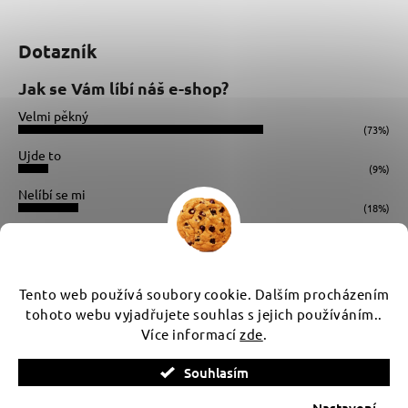
Dotazník
Jak se Vám líbí náš e-shop?
Velmi pěkný
(73%)
Ujde to
(9%)
Nelíbí se mi
(18%)
Počet hlasů:
34
Instagram
Tento web používá soubory cookie. Dalším procházením
tohoto webu vyjadřujete souhlas s jejich používáním..
Více informací
zde
.
Vytvořil Shoptet
Souhlasím
Copyright 2026
WUX
. Všechna práva vyhrazena.
Upravit
nastavení cookies