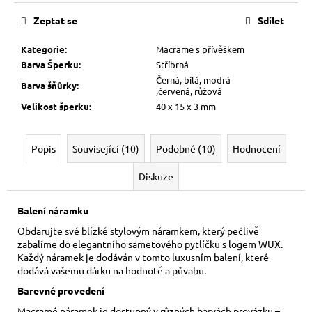
cena:
Zeptat se
Sdílet
Kategorie
:
Macrame s přívěškem
Barva Šperku
:
Stříbrná
Černá, bílá, modrá
Barva šňůrky
:
,červená, růžová
Velikost šperku
:
40 x 15 x 3 mm
Popis
Související (10)
Podobné (10)
Hodnocení
Diskuze
Balení náramku
Obdarujte své blízké stylovým náramkem, který pečlivě
zabalíme do elegantního sametového pytlíčku s logem WUX.
Každý náramek je dodáván v tomto luxusním balení, které
dodává vašemu dárku na hodnotě a půvabu.
Barevné provedení
Macramé náramek je dostupný v různých barvách provázku –