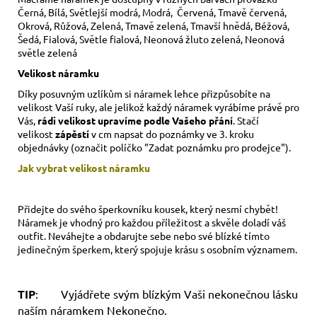
Černá, Bílá, Světlejší modrá, Modrá, Červená, Tmavě červená,
Okrová, Růžová, Zelená, Tmavě zelená, Tmavší hnědá, Béžová,
Šedá, Fialová, Světle fialová, Neonová žluto zelená, Neonová
světle zelená
Velikost náramku
Díky posuvným uzlíkům si náramek lehce přizpůsobíte na
velikost Vaší ruky,
ale jelikož každý náramek vyrábíme právě pro
Vás,
rádi velikost upravíme podle Vašeho přání
. Stačí
velikost
zápěstí
v cm napsat do poznámky ve 3. kroku
objednávky (označit políčko "Zadat poznámku pro prodejce").
Jak vybrat velikost
náramku
Přidejte do svého šperkovníku kousek, který nesmí chybět!
Náramek je vhodný pro každou příležitost a skvěle doladí váš
outfit. Neváhejte a obdarujte sebe nebo své blízké tímto
jedinečným šperkem, který spojuje krásu s osobním významem.
TIP
: Vyjádřete svým blízkým Vaši nekonečnou lásku
naším náramkem Nekonečno.