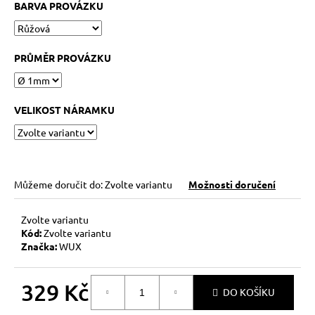
č
BARVA PROVÁZKU
u
j
e
PRŮMĚR PROVÁZKU
m
e
VELIKOST NÁRAMKU
KABBALAH
STŘÍBRNÝ
KROUŽEK
AG925
129
Můžeme doručit do:
Zvolte variantu
Možnosti doručení
Kč
Zvolte variantu
Kód:
Zvolte variantu
Značka:
WUX
329 Kč
DO KOŠÍKU
Měrná