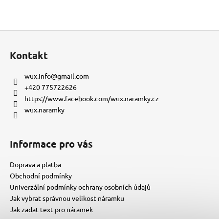
Z
á
Kontakt
p
a
wux.info
@
gmail.com
t
+420 775722626
í
https://www.facebook.com/wux.naramky.cz
wux.naramky
Informace pro vás
Doprava a platba
Obchodní podmínky
Univerzální podmínky ochrany osobních údajů
Jak vybrat správnou velikost náramku
Jak zadat text pro náramek