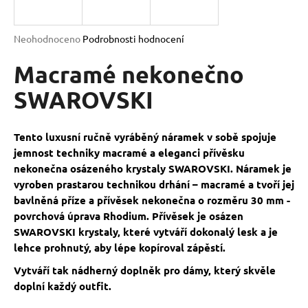
a
j
Průměrné
Neohodnoceno
Podrobnosti hodnocení
í
hodnocení
produktu
Macramé nekonečno
t
je
?
0,0
SWAROVSKI
z
5
hvězdiček.
Tento luxusní ručně vyráběný náramek v sobě spojuje
jemnost techniky macramé a eleganci přívěsku
HLEDAT
nekonečna osázeného krystaly SWAROVSKI.
Náramek je
vyroben prastarou technikou drhání – macramé a tvoří jej
bavlněná příze a přívěsek nekonečna o rozměru 30 mm -
povrchová úprava Rhodium. Přívěsek je osázen
D
SWAROVSKI krystaly, které vytváří dokonalý lesk a je
o
lehce prohnutý, aby lépe kopíroval zápěstí.
p
o
Vytváří tak nádherný doplněk pro dámy, který skvěle
r
doplní každý outfit.
u