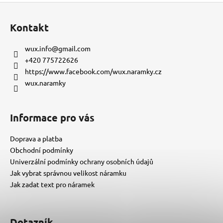
Z
á
Kontakt
p
a
wux.info
@
gmail.com
t
+420 775722626
í
https://www.facebook.com/wux.naramky.cz
wux.naramky
Informace pro vás
Doprava a platba
Obchodní podmínky
Univerzální podmínky ochrany osobních údajů
Jak vybrat správnou velikost náramku
Jak zadat text pro náramek
Dotazník