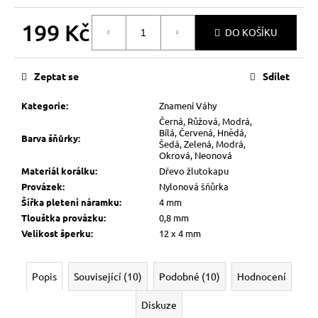
199 Kč
DO KOŠÍKU
Měrná
cena:
Zeptat se
Sdílet
Kategorie
:
Znamení Váhy
Černá, Růžová, Modrá,
Bílá, Červená, Hnědá,
Barva šňůrky
:
Šedá, Zelená, Modrá,
Okrová, Neonová
Materiál korálku
:
Dřevo žlutokapu
Provázek
:
Nylonová šňůrka
Šířka pletení náramku
:
4 mm
Tlouštka provázku
:
0,8 mm
Velikost šperku
:
12 x 4 mm
Popis
Související (10)
Podobné (10)
Hodnocení
Diskuze