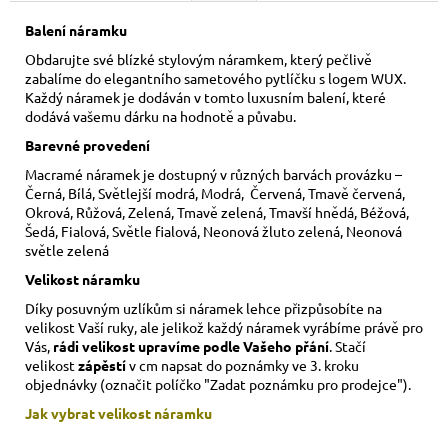
Balení náramku
Obdarujte své blízké stylovým náramkem, který pečlivě
zabalíme do elegantního sametového pytlíčku s logem WUX.
Každý náramek je dodáván v tomto luxusním balení, které
dodává vašemu dárku na hodnotě a půvabu.
Barevné provedení
Macramé náramek je dostupný v různých barvách provázku –
Černá, Bílá, Světlejší modrá, Modrá, Červená, Tmavě červená,
Okrová, Růžová, Zelená, Tmavě zelená, Tmavší hnědá, Béžová,
Šedá, Fialová, Světle fialová, Neonová žluto zelená, Neonová
světle zelená
Velikost náramku
Díky posuvným uzlíkům si náramek lehce přizpůsobíte na
velikost Vaší ruky,
ale jelikož každý náramek vyrábíme právě pro
Vás,
rádi velikost upravíme podle Vašeho přání
. Stačí
velikost
zápěstí
v cm napsat do poznámky ve 3. kroku
objednávky (označit políčko "Zadat poznámku pro prodejce").
Jak vybrat velikost
náramku