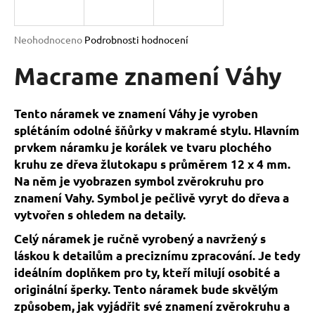
a
j
Průměrné
Neohodnoceno
Podrobnosti hodnocení
í
hodnocení
produktu
Macrame znamení Váhy
t
je
?
0,0
z
Tento náramek ve znamení Váhy je vyroben
5
splétáním odolné šňůrky v makramé stylu. Hlavním
hvězdiček.
prvkem náramku je korálek ve tvaru plochého
kruhu ze dřeva žlutokapu s průměrem 12 x 4 mm.
HLEDAT
Na něm je vyobrazen symbol zvěrokruhu pro
znamení Vahy. Symbol je pečlivě vyryt do dřeva a
vytvořen s ohledem na detaily.
D
o
Celý náramek je ručně vyrobený a navržený s
p
láskou k detailům a preciznímu zpracování. Je tedy
o
ideálním doplňkem pro ty, kteří milují osobité a
r
originální šperky. Tento náramek bude skvělým
u
způsobem, jak vyjádřit své znamení zvěrokruhu a