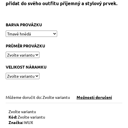
č
přidat do svého outfitu příjemný a stylový prvek.
u
j
e
BARVA PROVÁZKU
m
e
PRŮMĚR PROVÁZKU
KABBALAH
ONE
SILVER
89
VELIKOST NÁRAMKU
Kč
Můžeme doručit do:
Zvolte variantu
Možnosti doručení
Zvolte variantu
Kód:
Zvolte variantu
Značka:
WUX