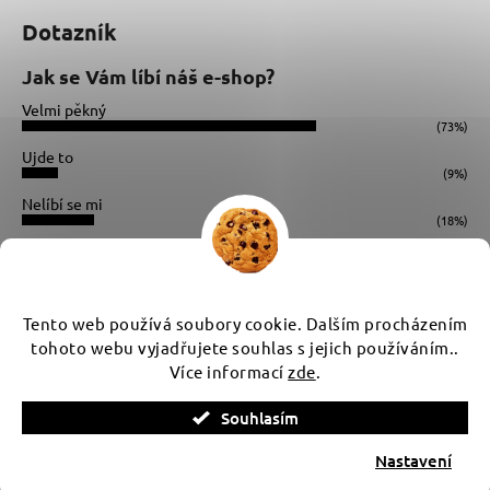
Dotazník
Jak se Vám líbí náš e-shop?
Velmi pěkný
(73%)
Ujde to
(9%)
Nelíbí se mi
(18%)
Počet hlasů:
34
Instagram
Tento web používá soubory cookie. Dalším procházením
tohoto webu vyjadřujete souhlas s jejich používáním..
Více informací
zde
.
Vytvořil Shoptet
Souhlasím
Copyright 2026
WUX
. Všechna práva vyhrazena.
Upravit
nastavení cookies
Nastavení