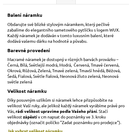
Balení náramku
Obdarujte své blízké stylovým náramkem, který pečlivě
zabalíme do elegantního sametového pytlíčku s logem WUX.
Každý náramek je dodáván v tomto luxusním balení, které
dodává vašemu dárku na hodnotě a půvabu.
Barevné provedení
Macramé náramek je dostupný v různých barvách provázku –
Černá, Bílá, Světlejší modrá, Modrá, Červená, Tmavě červená,
Okrová, Růžová, Zelená, Tmavě zelená, Tmavší hnědá, Béžová,
Šedá, Fialová, Světle fialová, Neonová žluto zelená, Neonová
světle zelená
Velikost náramku
Díky posuvným uzlíkům si náramek lehce přizpůsobíte na
velikost Vaší ruky,
ale jelikož každý náramek vyrábíme právě pro
Vás,
rádi velikost upravíme podle Vašeho přání
. Stačí
velikost
zápěstí
v cm napsat do poznámky ve 3. kroku
objednávky (označit políčko "Zadat poznámku pro prodejce").
Jak vybrat velikost
náramku