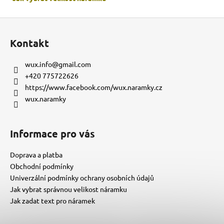
Z
á
Kontakt
p
a
wux.info
@
gmail.com
t
+420 775722626
í
https://www.facebook.com/wux.naramky.cz
wux.naramky
Informace pro vás
Doprava a platba
Obchodní podmínky
Univerzální podmínky ochrany osobních údajů
Jak vybrat správnou velikost náramku
Jak zadat text pro náramek