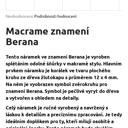
a
j
Průměrné
Neohodnoceno
Podrobnosti hodnocení
í
hodnocení
produktu
Macrame znamení
t
je
?
0,0
Berana
z
5
hvězdiček.
Tento náramek ve znamení Berana je vyroben
splétáním odolné šňůrky v makramé stylu. Hlavním
HLEDAT
prvkem náramku je korálek ve tvaru plochého
kruhu ze dřeva žlutokapu s průměrem 12 x 4 mm.
Na něm je vyobrazen symbol zvěrokruhu pro
D
znamení Berana. Symbol je pečlivě vyryt do dřeva
o
a vytvořen s ohledem na detaily.
p
Celý náramek je ručně vyrobený a navržený s
o
láskou k detailům a preciznímu zpracování. Je tedy
r
ideálním doplňkem pro ty, kteří milují osobité a
u