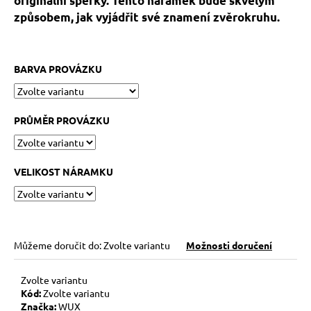
originální šperky. Tento náramek bude skvělým
č
u
způsobem, jak vyjádřit své znamení zvěrokruhu.
j
e
m
BARVA PROVÁZKU
e
KABBALAH
PRŮMĚR PROVÁZKU
STŘÍBRNÝ
KROUŽEK
AG925
VELIKOST NÁRAMKU
129
Kč
Můžeme doručit do:
Zvolte variantu
Možnosti doručení
Zvolte variantu
Kód:
Zvolte variantu
Značka:
WUX