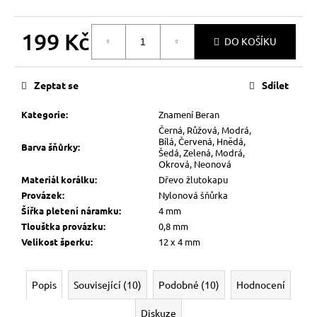
199 Kč
DO KOŠÍKU
Měrná
cena:
Zeptat se
Sdílet
Kategorie
:
Znamení Beran
Černá, Růžová, Modrá,
Bílá, Červená, Hnědá,
Barva šňůrky
:
Šedá, Zelená, Modrá,
Okrová, Neonová
Materiál korálku
:
Dřevo žlutokapu
Provázek
:
Nylonová šňůrka
Šířka pletení náramku
:
4 mm
Tlouštka provázku
:
0,8 mm
Velikost šperku
:
12 x 4 mm
Popis
Související (10)
Podobné (10)
Hodnocení
Diskuze