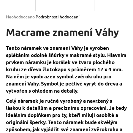
a
j
Průměrné
Neohodnoceno
Podrobnosti hodnocení
í
hodnocení
produktu
Macrame znamení Váhy
t
je
?
0,0
z
Tento náramek ve znamení Váhy je vyroben
5
splétáním odolné šňůrky v makramé stylu. Hlavním
hvězdiček.
prvkem náramku je korálek ve tvaru plochého
kruhu ze dřeva žlutokapu s průměrem 12 x 4 mm.
HLEDAT
Na něm je vyobrazen symbol zvěrokruhu pro
znamení Vahy. Symbol je pečlivě vyryt do dřeva a
vytvořen s ohledem na detaily.
D
o
Celý náramek je ručně vyrobený a navržený s
p
láskou k detailům a preciznímu zpracování. Je tedy
o
ideálním doplňkem pro ty, kteří milují osobité a
r
originální šperky. Tento náramek bude skvělým
u
způsobem, jak vyjádřit své znamení zvěrokruhu a