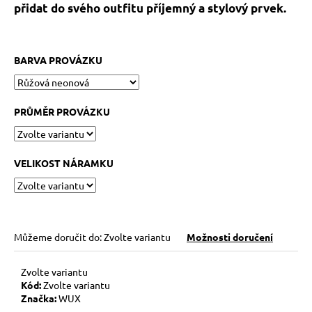
č
přidat do svého outfitu příjemný a stylový prvek.
u
j
e
BARVA PROVÁZKU
m
e
PRŮMĚR PROVÁZKU
KABBALAH
FIVE
SILVER
119
VELIKOST NÁRAMKU
Kč
Původně:
149
Kč
Můžeme doručit do:
Zvolte variantu
Možnosti doručení
Zvolte variantu
Kód:
Zvolte variantu
Značka:
WUX