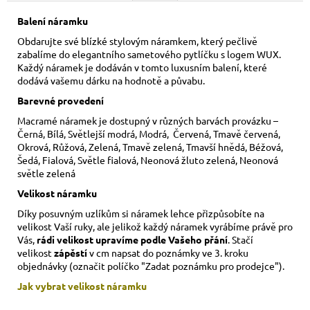
Balení náramku
Obdarujte své blízké stylovým náramkem, který pečlivě
zabalíme do elegantního sametového pytlíčku s logem WUX.
Každý náramek je dodáván v tomto luxusním balení, které
dodává vašemu dárku na hodnotě a půvabu.
Barevné provedení
Macramé náramek je dostupný v různých barvách provázku –
Černá, Bílá, Světlejší modrá, Modrá, Červená, Tmavě červená,
Okrová, Růžová, Zelená, Tmavě zelená, Tmavší hnědá, Béžová,
Šedá, Fialová, Světle fialová, Neonová žluto zelená, Neonová
světle zelená
Velikost náramku
Díky posuvným uzlíkům si náramek lehce přizpůsobíte na
velikost Vaší ruky,
ale jelikož každý náramek vyrábíme právě pro
Vás,
rádi velikost upravíme podle Vašeho přání
. Stačí
velikost
zápěstí
v cm napsat do poznámky ve 3. kroku
objednávky (označit políčko "Zadat poznámku pro prodejce").
Jak vybrat velikost
náramku