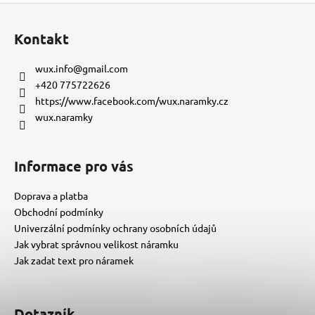
Z
á
Kontakt
p
a
wux.info
@
gmail.com
t
+420 775722626
í
https://www.facebook.com/wux.naramky.cz
wux.naramky
Informace pro vás
Doprava a platba
Obchodní podmínky
Univerzální podmínky ochrany osobních údajů
Jak vybrat správnou velikost náramku
Jak zadat text pro náramek
Dotazník