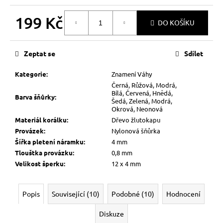
199 Kč
DO KOŠÍKU
Měrná
cena:
Zeptat se
Sdílet
Kategorie
:
Znamení Váhy
Černá, Růžová, Modrá,
Bílá, Červená, Hnědá,
Barva šňůrky
:
Šedá, Zelená, Modrá,
Okrová, Neonová
Materiál korálku
:
Dřevo žlutokapu
Provázek
:
Nylonová šňůrka
Šířka pletení náramku
:
4 mm
Tlouštka provázku
:
0,8 mm
Velikost šperku
:
12 x 4 mm
Popis
Související (10)
Podobné (10)
Hodnocení
Diskuze