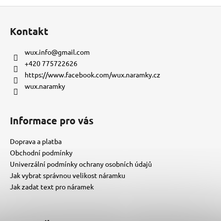
Z
á
Kontakt
p
a
wux.info
@
gmail.com
t
+420 775722626
í
https://www.facebook.com/wux.naramky.cz
wux.naramky
Informace pro vás
Doprava a platba
Obchodní podmínky
Univerzální podmínky ochrany osobních údajů
Jak vybrat správnou velikost náramku
Jak zadat text pro náramek