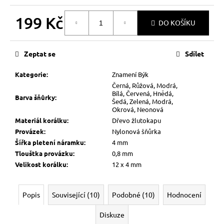
199 Kč
DO KOŠÍKU
Měrná
cena:
Zeptat se
Sdílet
Kategorie
:
Znamení Býk
Černá, Růžová, Modrá,
Bílá, Červená, Hnědá,
Barva šňůrky
:
Šedá, Zelená, Modrá,
Okrová, Neonová
Materiál korálku
:
Dřevo žlutokapu
Provázek
:
Nylonová šňůrka
Šířka pletení náramku
:
4 mm
Tlouštka provázku
:
0,8 mm
Velikost korálku
:
12 x 4 mm
Popis
Související (10)
Podobné (10)
Hodnocení
Diskuze