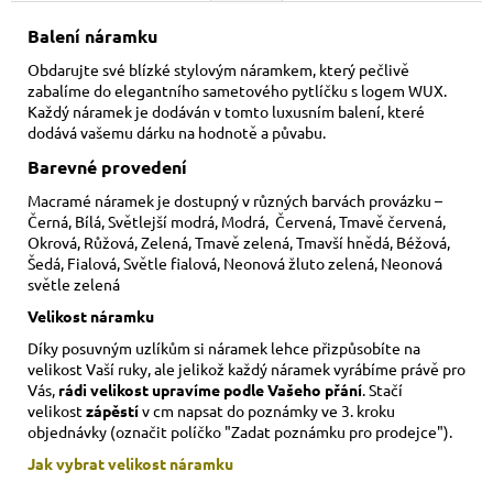
Balení náramku
Obdarujte své blízké stylovým náramkem, který pečlivě
zabalíme do elegantního sametového pytlíčku s logem WUX.
Každý náramek je dodáván v tomto luxusním balení, které
dodává vašemu dárku na hodnotě a půvabu.
Barevné provedení
Macramé náramek je dostupný v různých barvách provázku –
Černá, Bílá, Světlejší modrá, Modrá, Červená, Tmavě červená,
Okrová, Růžová, Zelená, Tmavě zelená, Tmavší hnědá, Béžová,
Šedá, Fialová, Světle fialová, Neonová žluto zelená, Neonová
světle zelená
Velikost náramku
Díky posuvným uzlíkům si náramek lehce přizpůsobíte na
velikost Vaší ruky,
ale jelikož každý náramek vyrábíme právě pro
Vás,
rádi velikost upravíme podle Vašeho přání
. Stačí
velikost
zápěstí
v cm napsat do poznámky ve 3. kroku
objednávky (označit políčko "Zadat poznámku pro prodejce").
Jak vybrat velikost
náramku