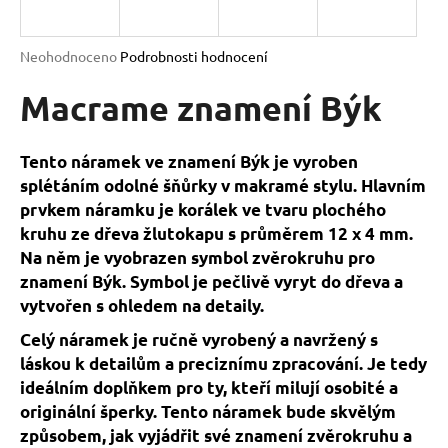
a
j
Průměrné
Neohodnoceno
Podrobnosti hodnocení
í
hodnocení
produktu
Macrame znamení Býk
t
je
?
0,0
z
Tento náramek ve znamení Býk je vyroben
5
splétáním odolné šňůrky v makramé stylu. Hlavním
hvězdiček.
prvkem náramku je korálek ve tvaru plochého
kruhu ze dřeva žlutokapu s průměrem 12 x 4 mm.
HLEDAT
Na něm je vyobrazen symbol zvěrokruhu pro
znamení Býk. Symbol je pečlivě vyryt do dřeva a
vytvořen s ohledem na detaily.
D
o
Celý náramek je ručně vyrobený a navržený s
p
láskou k detailům a preciznímu zpracování. Je tedy
o
ideálním doplňkem pro ty, kteří milují osobité a
r
originální šperky. Tento náramek bude skvělým
u
způsobem, jak vyjádřit své znamení zvěrokruhu a