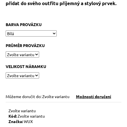
č
přidat do svého outfitu příjemný a stylový prvek.
u
j
e
BARVA PROVÁZKU
m
e
PRŮMĚR PROVÁZKU
KABBALAH
FIVE
SILVER
119
VELIKOST NÁRAMKU
Kč
Původně:
149
Kč
Můžeme doručit do:
Zvolte variantu
Možnosti doručení
Zvolte variantu
Kód:
Zvolte variantu
Značka:
WUX