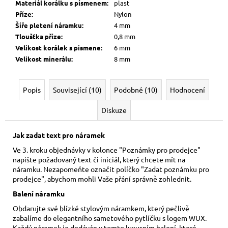
Materiál korálku s písmenem
:
plast
Příze
:
Nylon
Šíře pletení náramku
:
4 mm
Tloušťka příze
:
0,8 mm
Velikost korálek s pismene
:
6 mm
Velikost minerálu
:
8 mm
Popis
Související (10)
Podobné (10)
Hodnocení
Diskuze
Jak zadat text pro náramek
Ve 3. kroku objednávky v kolonce "Poznámky pro prodejce"
napište požadovaný text či iniciál, který chcete mít na
náramku. Nezapomeňte označit políčko "Zadat poznámku pro
prodejce", abychom mohli Vaše přání správně zohlednit.
Balení náramku
Obdarujte své blízké stylovým náramkem, který pečlivě
zabalíme do elegantního sametového pytlíčku s logem WUX.
Každý náramek je dodáván v tomto luxusním balení, které