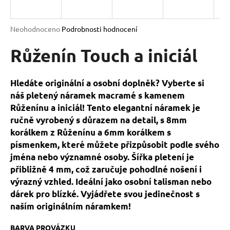
a
j
Průměrné
Neohodnoceno
Podrobnosti hodnocení
í
hodnocení
produktu
Růženín Touch a iniciál
t
je
?
0,0
z
Hledáte originální a osobní doplněk? Vyberte si
5
náš pletený náramek macramé s kamenem
hvězdiček.
Růženínu a iniciál! Tento elegantní náramek je
ručně vyrobený s důrazem na detail, s 8mm
HLEDAT
korálkem z Růženínu a 6mm korálkem s
písmenkem, které můžete přizpůsobit podle svého
jména nebo významné osoby. Šířka pletení je
D
přibližně 4 mm, což zaručuje pohodlné nošení i
o
výrazný vzhled. Ideální jako osobní talisman nebo
p
dárek pro blízké. Vyjádřete svou jedinečnost s
o
naším originálním náramkem!
r
u
BARVA PROVÁZKU