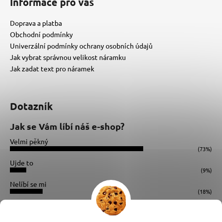
Informace pro vás
Doprava a platba
Obchodní podmínky
Univerzální podmínky ochrany osobních údajů
Jak vybrat správnou velikost náramku
Jak zadat text pro náramek
Dotazník
Jak se Vám líbí náš e-shop?
Velmi pěkný
(73%)
Ujde to
(9%)
Nelíbí se mi
(18%)
Počet hlasů:
34