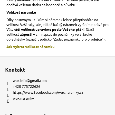
dodává vašemu dárku na hodnotě a půvabu.
Velikost náramku
Díky posuvným uzlíkům si náramek lehce přizpůsobíte na
velikost Vaší ruky,
ale jelikož každý náramek vyrábíme právě pro
Vás,
rádi velikost upravíme podle Vašeho přání
. Stačí
velikost
zápěstí
v cm napsat do poznámky ve 3. kroku
objednávky (označit políčko "Zadat poznámku pro prodejce").
Jak vybrat velikost
náramku
Z
á
Kontakt
p
a
wux.info
@
gmail.com
t
+420 775722626
í
https://www.facebook.com/wux.naramky.cz
wux.naramky