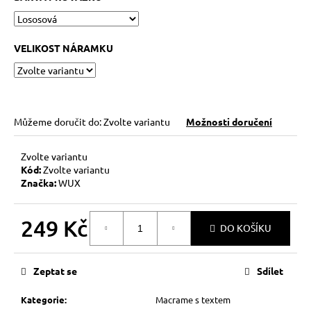
č
u
j
e
VELIKOST NÁRAMKU
m
e
HEMATITOVÉ
Můžeme doručit do:
Zvolte variantu
Možnosti doručení
SRDÍČKO
–
PORVÁZKOVÝ
Zvolte variantu
NÁRAMEK
Kód:
Zvolte variantu
Značka:
WUX
169
Kč
Původně:
210
249 Kč
DO KOŠÍKU
Kč
Měrná
cena:
Zeptat se
Sdílet
Kategorie
:
Macrame s textem