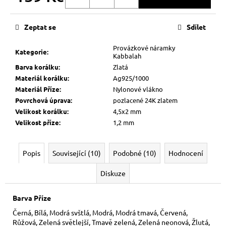
Měrná
cena:
Zeptat se
Sdílet
Provázkové náramky
Kategorie
:
Kabbalah
Barva korálku
:
Zlatá
Materiál korálku
:
Ag925/1000
Materiál Příze
:
Nylonové vlákno
Povrchová úprava
:
pozlacené 24K zlatem
Velikost korálku
:
4,5x2 mm
Velikost příze
:
1,2 mm
Popis
Související (10)
Podobné (10)
Hodnocení
Diskuze
Barva Příze
Černá, Bílá, Modrá svštlá, Modrá, Modrá tmavá, Červená,
Růžová, Zelená světlejší, Tmavě zelená, Zelená neonová, Žlutá,