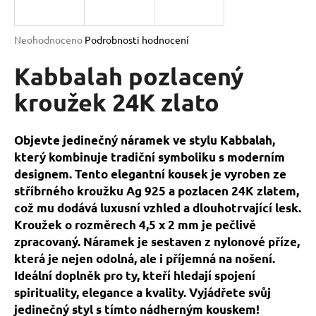
a
j
Průměrné
Neohodnoceno
Podrobnosti hodnocení
í
hodnocení
produktu
Kabbalah pozlacený
t
je
?
0,0
kroužek 24K zlato
z
5
hvězdiček.
Objevte jedinečný náramek ve stylu Kabbalah,
který kombinuje tradiční symboliku s moderním
HLEDAT
designem. Tento elegantní kousek je vyroben ze
stříbrného kroužku Ag 925 a pozlacen 24K zlatem,
což mu dodává luxusní vzhled a dlouhotrvající lesk.
D
Kroužek o rozměrech 4,5 x 2 mm je pečlivě
o
zpracovaný. Náramek je sestaven z nylonové příze,
p
která je nejen odolná, ale i příjemná na nošení.
o
Ideální doplněk pro ty, kteří hledají spojení
r
spirituality, elegance a kvality. Vyjádřete svůj
u
jedinečný styl s tímto nádherným kouskem!