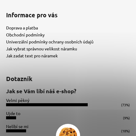
Informace pro vás
Doprava a platba
Obchodní podmínky
Univerzální podmínky ochrany osobních údajů
Jak vybrat správnou velikost náramku
Jak zadat text pro náramek
Dotazník
Jak se Vám líbí náš e-shop?
Velmi pěkný
(73%)
Ujde to
(9%)
Nelíbí se mi
(18%)