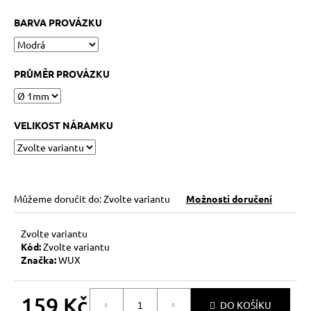
č
u
BARVA PROVÁZKU
j
e
m
PRŮMĚR PROVÁZKU
e
KABBALAH
VELIKOST NÁRAMKU
ONE
SILVER
89
Kč
Můžeme doručit do:
Zvolte variantu
Možnosti doručení
Zvolte variantu
Kód:
Zvolte variantu
Značka:
WUX
159 Kč
DO KOŠÍKU