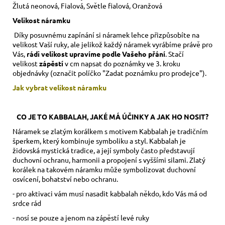
Žlutá neonová, Fialová, Světle fialová, Oranžová
Velikost náramku
Díky posuvnému zapínání si náramek lehce přizpůsobíte na
velikost Vaší ruky,
ale jelikož každý náramek vyrábíme právě pro
Vás,
rádi velikost upravíme podle Vašeho přání
. Stačí
velikost
zápěstí
v cm napsat do poznámky ve 3. kroku
objednávky (označit políčko "Zadat poznámku pro prodejce").
Jak vybrat velikost
náramku
CO JE TO KABBALAH, JAKÉ MÁ ÚČINKY A JAK HO NOSIT?
Náramek se zlatým korálkem s motivem Kabbalah je tradičním
šperkem, který kombinuje symboliku a styl. Kabbalah je
židovská mystická tradice, a její symboly často představují
duchovní ochranu, harmonii a propojení s vyššími silami. Zlatý
korálek na takovém náramku může symbolizovat duchovní
osvícení, bohatství nebo ochranu.
- pro aktivaci vám musí nasadit kabbalah někdo, kdo Vás má od
srdce rád
- nosí se pouze a jenom na zápěstí levé ruky