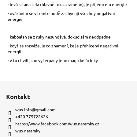
- levá strana těla (hlavně ruka a rameno), je příjemcem energie
- uvázáním se v tomto bodě zachycují všechny negativní
energie
- kabbalah se z ruky nesundává, dokud sám neodpadne
- když se rozváže, je to znamení, že je přehlcený negativní
energii
- v tu chvíli jsou vyčerpány jeho magické účinky
Z
á
Kontakt
p
a
wux.info
@
gmail.com
t
+420 775722626
í
https://www.facebook.com/wux.naramky.cz
wux.naramky