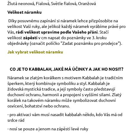
Žlutá neonová, Fialová, Světle fialová, Oranžová
Velikost náramku
Díky posuvnému zapínání si náramek lehce přizpůsobíte na
velikost Vaší ruky,
ale jelikož každý náramek vyrábíme právě pro
Vás,
rádi velikost upravíme podle Vašeho přání
. Stačí
velikost
zápěstí
v cm napsat do poznámky ve 3. kroku
objednávky (označit políčko "Zadat poznámku pro prodejce").
Jak vybrat velikost
náramku
CO JE TO KABBALAH, JAKÉ MÁ ÚČINKY A JAK HO NOSIT?
Náramek se zlatým korálkem s motivem Kabbalah je tradičním
šperkem, který kombinuje symboliku a styl. Kabbalah je
židovská mystická tradice, a její symboly často představují
duchovní ochranu, harmonii a propojení s vyššími silami. Zlatý
korálek na takovém náramku může symbolizovat duchovní
osvícení, bohatství nebo ochranu.
- pro aktivaci vám musí nasadit kabbalah někdo, kdo Vás má od
srdce rád
- nosí se pouze a jenom na zápěstí levé ruky