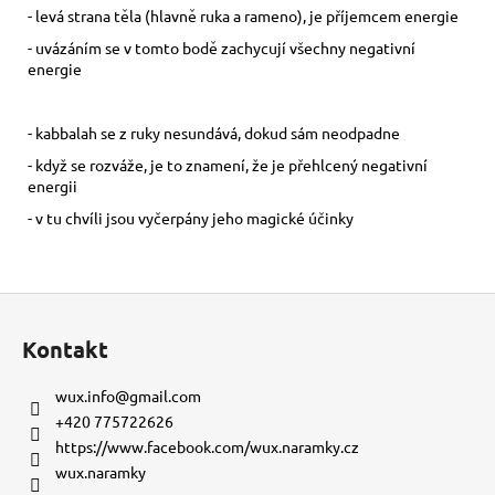
- levá strana těla (hlavně ruka a rameno), je příjemcem energie
- uvázáním se v tomto bodě zachycují všechny negativní
energie
- kabbalah se z ruky nesundává, dokud sám neodpadne
- když se rozváže, je to znamení, že je přehlcený negativní
energii
- v tu chvíli jsou vyčerpány jeho magické účinky
Z
á
Kontakt
p
a
wux.info
@
gmail.com
t
+420 775722626
í
https://www.facebook.com/wux.naramky.cz
wux.naramky