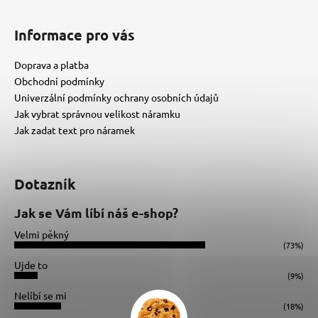
Informace pro vás
Doprava a platba
Obchodní podmínky
Univerzální podmínky ochrany osobních údajů
Jak vybrat správnou velikost náramku
Jak zadat text pro náramek
Dotazník
Jak se Vám líbí náš e-shop?
Velmi pěkný
(73%)
Ujde to
(9%)
Nelíbí se mi
(18%)