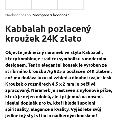
a
j
Průměrné
Neohodnoceno
Podrobnosti hodnocení
í
hodnocení
produktu
Kabbalah pozlacený
t
je
?
0,0
kroužek 24K zlato
z
5
hvězdiček.
Objevte jedinečný náramek ve stylu Kabbalah,
který kombinuje tradiční symboliku s moderním
HLEDAT
designem. Tento elegantní kousek je vyroben ze
stříbrného kroužku Ag 925 a pozlacen 24K zlatem,
což mu dodává luxusní vzhled a dlouhotrvající lesk.
D
Kroužek o rozměrech 4,5 x 2 mm je pečlivě
o
zpracovaný. Náramek je sestaven z nylonové příze,
p
která je nejen odolná, ale i příjemná na nošení.
o
Ideální doplněk pro ty, kteří hledají spojení
r
spirituality, elegance a kvality. Vyjádřete svůj
u
jedinečný styl s tímto nádherným kouskem!