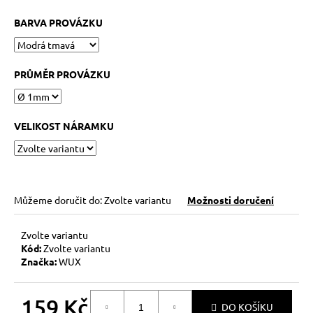
č
u
BARVA PROVÁZKU
j
e
m
PRŮMĚR PROVÁZKU
e
KABBALAH
VELIKOST NÁRAMKU
ONE
SILVER
89
Kč
Můžeme doručit do:
Zvolte variantu
Možnosti doručení
Zvolte variantu
Kód:
Zvolte variantu
Značka:
WUX
159 Kč
DO KOŠÍKU