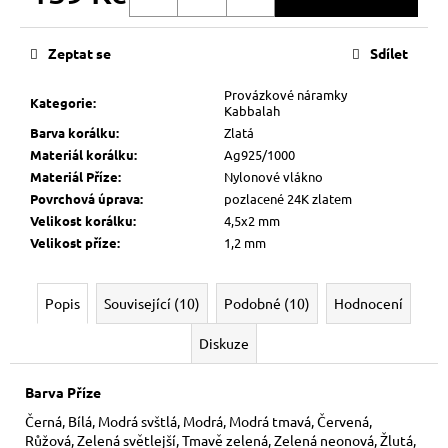
Měrná
cena:
Zeptat se
Sdílet
Provázkové náramky
Kategorie
:
Kabbalah
Barva korálku
:
Zlatá
Materiál korálku
:
Ag925/1000
Materiál Příze
:
Nylonové vlákno
Povrchová úprava
:
pozlacené 24K zlatem
Velikost korálku
:
4,5x2 mm
Velikost příze
:
1,2 mm
Popis
Související (10)
Podobné (10)
Hodnocení
Diskuze
Barva Příze
Černá, Bílá, Modrá svštlá, Modrá, Modrá tmavá, Červená,
Růžová, Zelená světlejší, Tmavě zelená, Zelená neonová, Žlutá,