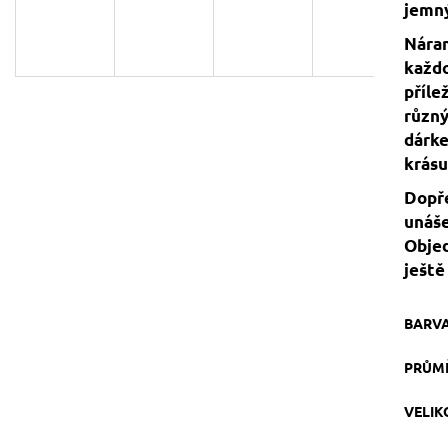
jemný
129 Kč
119 Kč
Původně:
149 Kč
Náram
každo
příle
různý
dárke
krásu
Dopře
unáše
Objed
ještě
BARV
PRŮM
VELI