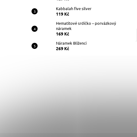
Kabbalah five silver
119 Kč
Hematitové srdíčko – porvázkový
náramek
169 Kč
Náramek Blíženci
269 Kč