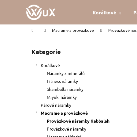
K
Přejít
na
o
Korálkové
P
obsah
Zpět
Zpět
š
do
do
í
Domů
Macrame a provázkové
Provázkové ná
k
obchodu
obchodu
P
o
Kategorie
Přeskočit
s
kategorie
t
Korálkové
r
Náramky z minerálů
a
Fitness náramky
n
Shamballa náramky
n
Miyuki náramky
í
Párové náramky
p
Macrame a provázkové
a
Provázkové náramky Kabbalah
n
Provázkové náramky
KABBALAH ČERVENÝ NÁRAMEK
e
Macrame základní