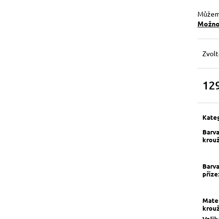
Můžeme
Možnos
Zvolt
12
Měrn
cena:
Kate
Barv
krou
Barv
příze
Mater
krou
Velik