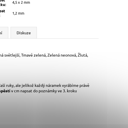
4,5 x 2 mm
žku
:
ost
1,2 mm
:
ní
Diskuze
ná světlejší, Tmavě zelená, Zelená neonová, Žlutá,
aší ruky,
ale jelikož každý náramek vyrábíme právě
ápěstí
v cm napsat do poznámky ve 3. kroku