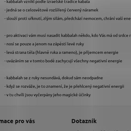
- kabbalah vznikl podle izraelské tradice kabala
- jedná se o celosvětově rozšířený červený náramek
- slouží proti uřknutí, zlým silám, předchází nemocem, chrání vaší ener
- pro aktivaci vám musí nasadit kabbalah někdo, kdo Vás má od srdce 
- nosí se pouze a jenom na zápěstí levé ruky
- levá strana těla (hlavně ruka a rameno), je příjemcem energie
- uvázáním se v tomto bodě zachycují všechny negativní energie
- kabbalah se z ruky nesundává, dokud sám neodpadne
- když se rozváže, je to znamení, že je přehlcený negativní energii
- v tu chvíli jsou vyčerpány jeho magické účinky
mace pro vás
Dotazník