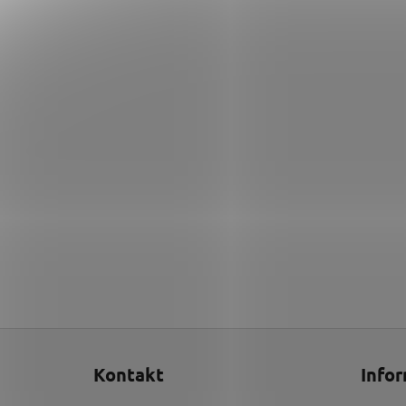
Z
á
Kontakt
Infor
p