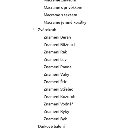
73 Kč
l
Macrame s přívěškem
Původně:
89 Kč
Macrame s textem
Macrame jemné korálky
Zvěrokruh
Znamení Beran
Znamení Blíženci
Znamení Rak
Znamení Lev
Znamení Panna
Znamení Váhy
Znamení Štír
Znamení Střelec
Znamení Kozoroh
Znamení Vodnář
Znamení Ryby
Znamení Býk
Dárkové balení