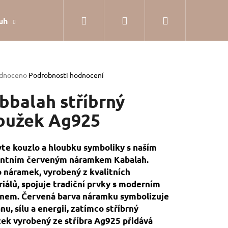
Hledat
Přihlášení
Nákupní
uh
Dárkové balení
Hodnocení obchodu
Jak
košík
rné
dnoceno
Podrobnosti hodnocení
cení
tu
bbalah stříbrný
oužek Ag925
ček.
te kouzlo a hloubku symboliky s naším
antním červeným náramkem Kabalah.
 náramek, vyrobený z kvalitních
iálů, spojuje tradiční prvky s moderním
nem. Červená barva náramku symbolizuje
nu, sílu a energii, zatímco stříbrný
SILVER
ek vyrobený ze stříbra Ag925 přidává