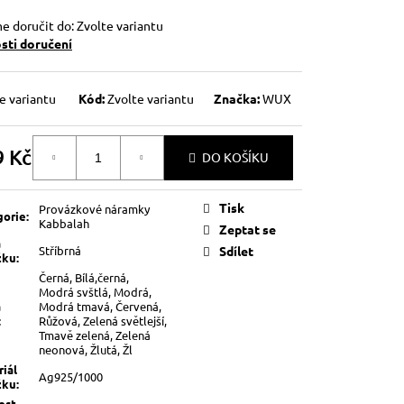
 doručit do:
Zvolte variantu
ti doručení
e variantu
Kód:
Zvolte variantu
Značka:
WUX
9 Kč
DO KOŠÍKU
á
Tisk
Provázkové náramky
gorie
:
Kabbalah
Zeptat se
a
Stříbrná
Sdílet
žku
:
Černá, Bílá,černá,
Modrá svštlá, Modrá,
a
Modrá tmavá, Červená,
:
Růžová, Zelená světlejší,
Tmavě zelená, Zelená
neonová, Žlutá, Žl
iál
Ag925/1000
žku
:
ost