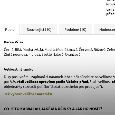
krou
Velik
příze
Popis
Související (10)
Podobné (10)
Hodnoce
Barva Příze
Černá, Bílá, Modrá svštlá, Modrá, Modrá tmavá, Červená, Růžová, Zele
Žlutá neonová, Fialová, Světle fialová, Oranžová
Velikost náramku
Díky posuvnému zapínání si náramek lehce přizpůsobíte na velikost V
pro Vás,
rádi velikost upravíme podle Vašeho přání
. Stačí velikost
z
objednávky (označit políčko "Zadat poznámku pro prodejce").
Jak vybrat velikost
náramku
CO JE TO KABBALAH, JAKÉ MÁ ÚČINKY A JAK HO NOSIT?