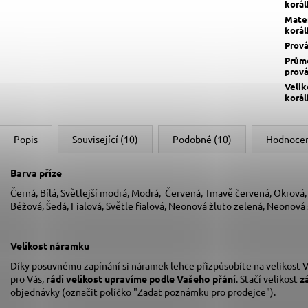
korá
Mater
korá
Prov
Prům
prov
Velik
korá
Popis
Související (10)
Podobné (10)
Hodnoce
Barva příze
Černá, Bílá, Světlejší modrá, Modrá, Červená, Tmavě červená, Okrová
Béžová, Šedá, Fialová, Světle fialová, Neonová žluto zelená, Neonová
Velikost náramku
Díky posuvnému zapínání si náramek lehce přizpůsobíte na velikost V
pro Vás,
rádi velikost upravíme podle Vašeho přání
. Stačí velikost
z
objednávky (označit políčko "Zadat poznámku pro prodejce").