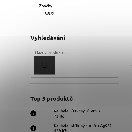
Značky
WUX
Vyhledávání
HLEDAT
Top 5 produktů
Kabbalah červený náramek
73 Kč
Kabbalah stříbrný kroužek Ag925
129 Kč