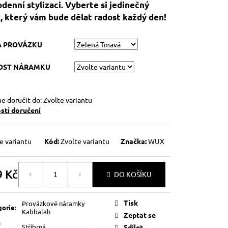
denní stylizaci. Vyberte si jedinečný
, který vám bude dělat radost každý den!
A PROVÁZKU
KOST NÁRAMKU
 doručit do:
Zvolte variantu
ti doručení
e variantu
Kód:
Zvolte variantu
Značka:
WUX
9 Kč
DO KOŠÍKU
á
Tisk
Provázkové náramky
gorie
:
Kabbalah
Zeptat se
a
Stříbrná
Sdílet