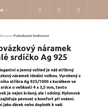
Hledat
Přihlášení
Nákupní
uh
Dárkové balení
Hodnocení obchodu
Jak
košík
rné
dnoceno
Podrobnosti hodnocení
cení
tu
ovázkový náramek
lé srdíčko Ag 925
ček.
legantní a jemný vzhled je náš stříbrný
zkový náramek ideální volbou. Vyrobený z
tního stříbra Ag 925/1000 s korálkem ve
 srdce o velikosti 4 x 3,5 mm, tento
ek je nejen krásný, ale i odolný. Nylonová
 zajišťuje pevnost a komfort při nošení.
SILVER
ní jako dárek nebo doplněk k vaší