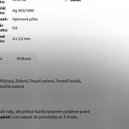
lku
:
iál
Ag 925/1000
lku
:
ázek
:
Nylonová příze
ěr
0,6
ázku
:
ost
4 x 3,5 mm
lku
:
ní
Diskuze
, Růžová, Zelená, Tmavě zelená, Tmavší hnědá,
 světle zelená
aší ruky,
ale jelikož každý náramek vyrábíme právě
ápěstí
v cm napsat do poznámky ve 3. kroku