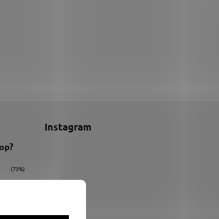
Instagram
hop?
(73%)
(9%)
(18%)