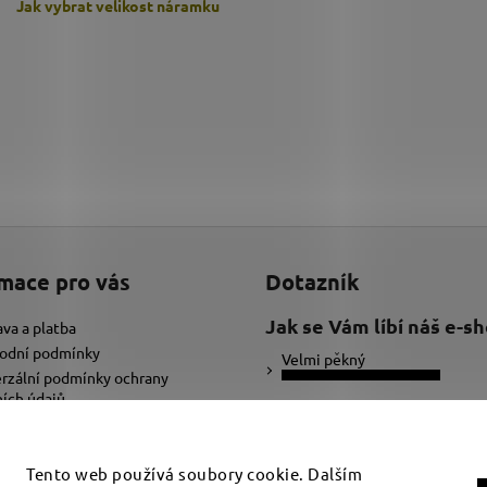
Jak vybrat velikost
náramku
mace pro vás
Dotazník
Jak se Vám líbí náš e-s
va a platba
odní podmínky
Velmi pěkný
rzální podmínky ochrany
ích údajů
Ujde to
ybrat správnou velikost náramku
adat text pro náramek
Nelíbí se mi
Tento web používá soubory cookie. Dalším