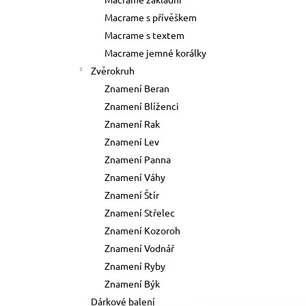
73 Kč
l
Macrame s přívěškem
Původně:
89 Kč
Macrame s textem
Macrame jemné korálky
Zvěrokruh
Znamení Beran
Znamení Blíženci
Znamení Rak
Znamení Lev
Znamení Panna
Znamení Váhy
Znamení Štír
Znamení Střelec
Znamení Kozoroh
Znamení Vodnář
Znamení Ryby
Znamení Býk
Dárkové balení