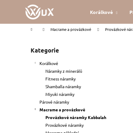
K
Přejít
na
o
Korálkové
P
obsah
Zpět
Zpět
š
do
do
í
Domů
Macrame a provázkové
Provázkové ná
k
obchodu
obchodu
P
o
Kategorie
Přeskočit
s
kategorie
t
Korálkové
r
Náramky z minerálů
a
Fitness náramky
n
Shamballa náramky
n
Miyuki náramky
í
Párové náramky
p
Macrame a provázkové
a
Provázkové náramky Kabbalah
n
Provázkové náramky
KABBALAH ČERVENÝ NÁRAMEK
e
Macrame základní