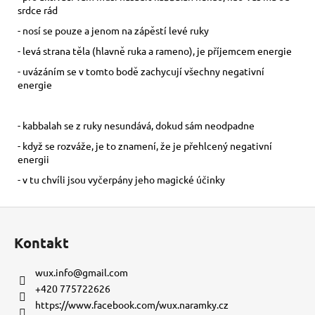
srdce rád
- nosí se pouze a jenom na zápěstí levé ruky
- levá strana těla (hlavně ruka a rameno), je příjemcem energie
- uvázáním se v tomto bodě zachycují všechny negativní
energie
- kabbalah se z ruky nesundává, dokud sám neodpadne
- když se rozváže, je to znamení, že je přehlcený negativní
energii
- v tu chvíli jsou vyčerpány jeho magické účinky
Z
á
Kontakt
p
a
wux.info
@
gmail.com
t
+420 775722626
í
https://www.facebook.com/wux.naramky.cz