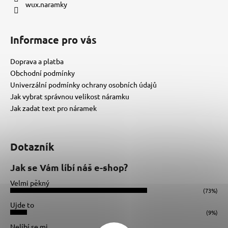
wux.naramky
Informace pro vás
Doprava a platba
Obchodní podmínky
Univerzální podmínky ochrany osobních údajů
Jak vybrat správnou velikost náramku
Jak zadat text pro náramek
Dotazník
Jak se Vám líbí náš e-shop?
Velmi pěkný
(73%)
Ujde to
(9%)
Nelíbí se mi