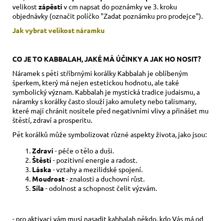
velikost
zápěstí
v cm napsat do poznámky ve 3. kroku
objednávky (označit políčko "Zadat poznámku pro prodejce").
Jak vybrat velikost
náramku
CO JE TO KABBALAH, JAKÉ MÁ ÚČINKY A JAK HO NOSIT?
Náramek s pěti stříbrnými korálky Kabbalah je oblíbeným
šperkem, který má nejen estetickou hodnotu, ale také
symbolický význam. Kabbalah je mystická tradice judaismu, a
náramky s korálky často slouží jako amulety nebo talismany,
které mají chránit nositele před negativními vlivy a přinášet mu
štěstí, zdraví a prosperitu.
Pět korálků může symbolizovat různé aspekty života, jako jsou:
Zdraví
- péče o tělo a duši.
Štěstí
- pozitivní energie a radost.
Láska
- vztahy a mezilidské spojení.
Moudrost
- znalosti a duchovní růst.
Síla
- odolnost a schopnost čelit výzvám.
- pro aktivaci vám musí nasadit kabbalah někdo, kdo Vás má od