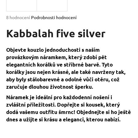
a
j
Průměrné
8 hodnocení
Podrobnosti hodnocení
í
hodnocení
produktu
Kabbalah five silver
t
je
?
5,0
z
Objevte kouzlo jednoduchosti s naším
5
provázkovým náramkem, který zdobí pět
hvězdiček.
elegantních korálků ve stříbrné barvě. Tyto
korálky jsou nejen krásné, ale také navrženy tak,
HLEDAT
aby byly stálobarevné a odolné vůči otěru, což
zaručuje dlouhou životnost šperku.
Náramek je ideální pro každodenní nošení i
D
o
zvláštní příležitosti. Dopřejte si kousek, který
p
dodá vašemu outfitu šmrnc! Objednejte si ho ještě
o
dnes a užijte si krásu a eleganci, kterou nabízí.
r
u