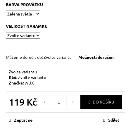
č
BARVA PROVÁZKU
u
j
e
m
VELIKOST NÁRAMKU
e
KABBALAH
FIVE
Můžeme doručit do:
Zvolte variantu
Možnosti doručení
SILVER
119
Zvolte variantu
Kč
Kód:
Zvolte variantu
Původně:
149
Značka:
WUX
Kč
119 Kč
DO KOŠÍKU
Měrná
cena:
Zeptat se
Sdílet