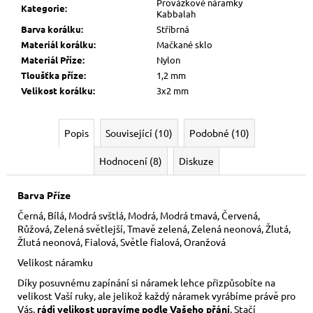
Provázkové náramky
Kategorie
:
Kabbalah
Barva korálku
:
Stříbrná
Materiál korálku
:
Mačkané sklo
Materiál Příze
:
Nylon
Tloušťka příze
:
1,2 mm
Velikost korálku
:
3x2 mm
Popis
Související (10)
Podobné (10)
Hodnocení (8)
Diskuze
Barva Příze
Černá, Bílá, Modrá svštlá, Modrá, Modrá tmavá, Červená,
Růžová, Zelená světlejší, Tmavě zelená, Zelená neonová, Žlutá,
Žlutá neonová, Fialová, Světle fialová, Oranžová
Velikost náramku
Díky posuvnému zapínání si náramek lehce přizpůsobíte na
velikost Vaší ruky,
ale jelikož každý náramek vyrábíme právě pro
Vás,
rádi velikost upravíme podle Vašeho přání
. Stačí