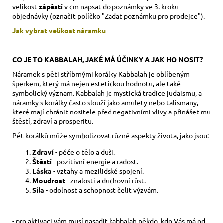
velikost
zápěstí
v cm napsat do poznámky ve 3. kroku
objednávky (označit políčko "Zadat poznámku pro prodejce").
Jak vybrat velikost
náramku
CO JE TO KABBALAH, JAKÉ MÁ ÚČINKY A JAK HO NOSIT?
Náramek s pěti stříbrnými korálky Kabbalah je oblíbeným
šperkem, který má nejen estetickou hodnotu, ale také
symbolický význam. Kabbalah je mystická tradice judaismu, a
náramky s korálky často slouží jako amulety nebo talismany,
které mají chránit nositele před negativními vlivy a přinášet mu
štěstí, zdraví a prosperitu.
Pět korálků může symbolizovat různé aspekty života, jako jsou:
Zdraví
- péče o tělo a duši.
Štěstí
- pozitivní energie a radost.
Láska
- vztahy a mezilidské spojení.
Moudrost
- znalosti a duchovní růst.
Síla
- odolnost a schopnost čelit výzvám.
- pro aktivaci vám musí nasadit kabbalah někdo, kdo Vás má od