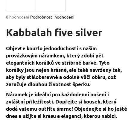
a
j
Průměrné
8 hodnocení
Podrobnosti hodnocení
í
hodnocení
produktu
Kabbalah five silver
t
je
?
5,0
z
Objevte kouzlo jednoduchosti s naším
5
provázkovým náramkem, který zdobí pět
hvězdiček.
elegantních korálků ve stříbrné barvě. Tyto
korálky jsou nejen krásné, ale také navrženy tak,
HLEDAT
aby byly stálobarevné a odolné vůči otěru, což
zaručuje dlouhou životnost šperku.
Náramek je ideální pro každodenní nošení i
D
o
zvláštní příležitosti. Dopřejte si kousek, který
p
dodá vašemu outfitu šmrnc! Objednejte si ho ještě
o
dnes a užijte si krásu a eleganci, kterou nabízí.
r
u