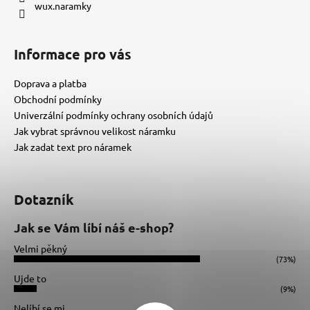
wux.naramky
Informace pro vás
Doprava a platba
Obchodní podmínky
Univerzální podmínky ochrany osobních údajů
Jak vybrat správnou velikost náramku
Jak zadat text pro náramek
Dotazník
Jak se Vám líbí náš e-shop?
Velmi pěkný
(73%)
Ujde to
(9%)
Nelíbí se mi