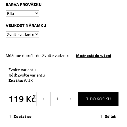
č
BARVA PROVÁZKU
u
j
e
m
VELIKOST NÁRAMKU
e
KABBALAH
ČERVENÝ
Můžeme doručit do:
Zvolte variantu
Možnosti doručení
NÁRAMEK
73
Zvolte variantu
Kč
Kód:
Zvolte variantu
Původně:
89
Značka:
WUX
Kč
119 Kč
DO KOŠÍKU
Měrná
cena:
Zeptat se
Sdílet