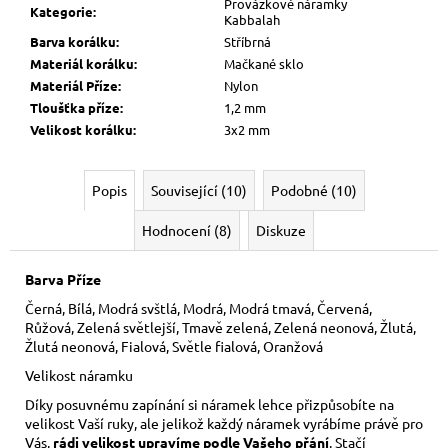
Provázkové náramky
Kategorie
:
Kabbalah
Barva korálku
:
Stříbrná
Materiál korálku
:
Mačkané sklo
Materiál Příze
:
Nylon
Tloušťka příze
:
1,2 mm
Velikost korálku
:
3x2 mm
Popis
Související (10)
Podobné (10)
Hodnocení (8)
Diskuze
Barva Příze
Černá, Bílá, Modrá svštlá, Modrá, Modrá tmavá, Červená,
Růžová, Zelená světlejší, Tmavě zelená, Zelená neonová, Žlutá,
Žlutá neonová, Fialová, Světle fialová, Oranžová
Velikost náramku
Díky posuvnému zapínání si náramek lehce přizpůsobíte na
velikost Vaší ruky,
ale jelikož každý náramek vyrábíme právě pro
Vás,
rádi velikost upravíme podle Vašeho přání
. Stačí