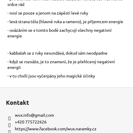
srdce rád
- nosí se pouze a jenom na zápěstí levé ruky
- levá strana těla (hlavně ruka a rameno), je příjemcem energie
- uvázáním se v tomto bodě zachycují všechny negativní
energie
- kabbalah se z ruky nesundává, dokud sám neodpadne
- když se rozváže, je to znamení, že je přehlcený negativní
energii
- v tu chvíli jsou vyčerpány jeho magické účinky
Z
á
Kontakt
p
a
wux.info
@
gmail.com
t
+420 775722626
í
https://www.facebook.com/wux.naramky.cz