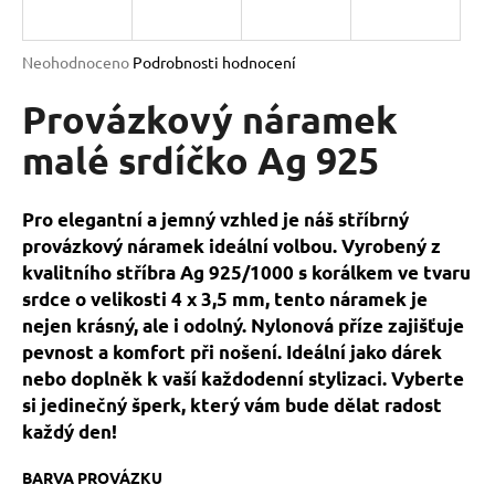
a
j
Průměrné
Neohodnoceno
Podrobnosti hodnocení
í
hodnocení
produktu
Provázkový náramek
t
je
?
0,0
malé srdíčko Ag 925
z
5
hvězdiček.
Pro elegantní a jemný vzhled je náš stříbrný
provázkový náramek ideální volbou. Vyrobený z
HLEDAT
kvalitního stříbra Ag 925/1000 s korálkem ve tvaru
srdce o velikosti 4 x 3,5 mm, tento náramek je
nejen krásný, ale i odolný. Nylonová příze zajišťuje
D
pevnost a komfort při nošení. Ideální jako dárek
o
nebo doplněk k vaší každodenní stylizaci. Vyberte
p
si jedinečný šperk, který vám bude dělat radost
o
každý den!
r
u
BARVA PROVÁZKU