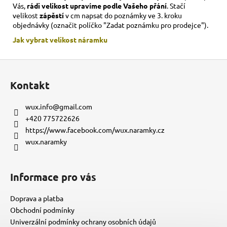
Vás,
rádi velikost upravíme podle Vašeho přání
. Stačí
velikost
zápěstí
v cm napsat do poznámky ve 3. kroku
objednávky (označit políčko "Zadat poznámku pro prodejce").
Jak vybrat velikost
náramku
Z
á
Kontakt
p
a
wux.info
@
gmail.com
t
+420 775722626
í
https://www.facebook.com/wux.naramky.cz
wux.naramky
Informace pro vás
Doprava a platba
Obchodní podmínky
Univerzální podmínky ochrany osobních údajů