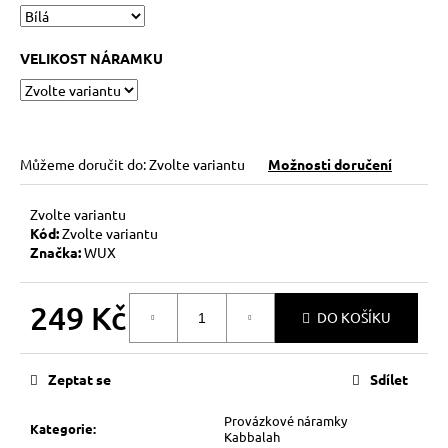
č
u
j
VELIKOST NÁRAMKU
e
m
e
Můžeme doručit do:
Zvolte variantu
Možnosti doručení
KABBALAH
FIVE
SILVER
Zvolte variantu
119
Kód:
Zvolte variantu
Kč
Značka:
WUX
Původně:
149
Kč
249 Kč
DO KOŠÍKU
Měrná
cena:
Zeptat se
Sdílet
Provázkové náramky
Kategorie
:
Kabbalah