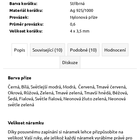
Barva korálku
:
Stříbrná
Materiál korálku
:
Ag 925/1000
Provázek
:
Nylonová příze
Průměr provázku
:
0,6
Velikost korálku
:
4 x 3,5 mm
Popis
Související (10)
Podobné (10)
Hodnocení
Diskuze
Barva příze
Černá, Bílá, Světlejší modrá, Modrá, Červená, Tmavě červená,
Okrová, Růžová, Zelená, Tmavě zelená, Tmavší hnědá, Béžová,
Šedá, Fialová, Světle fialová, Neonová žluto zelená, Neonová
světle zelená
Velikost náramku
Díky posuvnému zapínání si náramek lehce přizpůsobíte na
velikost Vaší ruky,
ale jelikož každý náramek vyrábíme právě pro