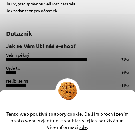
Jak vybrat správnou velikost náramku
Jak zadat text pro náramek
Dotazník
Jak se Vám líbí náš e-shop?
Velmi pěkný
(73%)
Ujde to
(9%)
Nelíbí se mi
(18%)
Počet hlasů:
34
Instagram
Tento web používá soubory cookie. Dalším procházením
tohoto webu vyjadřujete souhlas s jejich používáním..
Více informací
zde
.
Vytvořil Shoptet