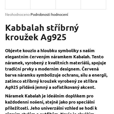
a
j
Průměrné
Neohodnoceno
Podrobnosti hodnocení
í
hodnocení
produktu
Kabbalah stříbrný
t
je
?
0,0
kroužek Ag925
z
5
hvězdiček.
Objevte kouzlo a hloubku symboliky s naším
elegantním červeným náramkem Kabalah. Tento
HLEDAT
náramek, vyrobený z kvalitních materiálů, spojuje
tradiční prvky s moderním designem. Červená
barva náramku symbolizuje ochranu, sílu a energii,
D
zatímco stříbrný kroužek vyrobený ze stříbra
o
Ag925 přidává jemný a sofistikovaný akcent.
p
Náramek Kabalah je ideálním doplňkem pro
o
každodenní nošení, stejně jako pro speciální
r
příležitosti. Jeho univerzální vzhled se hodí k
u