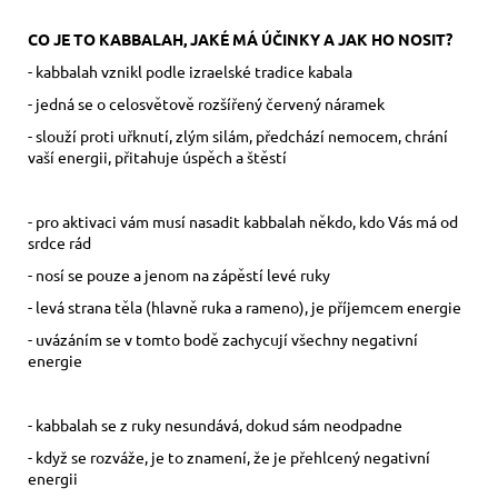
CO JE TO KABBALAH, JAKÉ MÁ ÚČINKY A JAK HO NOSIT?
- kabbalah vznikl podle izraelské tradice kabala
- jedná se o celosvětově rozšířený červený náramek
- slouží proti uřknutí, zlým silám, předchází nemocem, chrání
vaší energii, přitahuje úspěch a štěstí
- pro aktivaci vám musí nasadit kabbalah někdo, kdo Vás má od
srdce rád
- nosí se pouze a jenom na zápěstí levé ruky
- levá strana těla (hlavně ruka a rameno), je příjemcem energie
- uvázáním se v tomto bodě zachycují všechny negativní
energie
- kabbalah se z ruky nesundává, dokud sám neodpadne
- když se rozváže, je to znamení, že je přehlcený negativní
energii