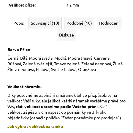
Velikost příze
:
1,2 mm
Popis
Související (10)
Podobné (10)
Hodnocení
Diskuze
Barva Příze
Černá, Bílá, Modrá svštlá, Modrá, Modrá tmavá, Červená,
Růžová, Zelená světlejší, Tmavě zelená, Zelená neonová, Žlutá,
Žlutá neonová, Fialová, Světle fialová, Oranžová
Velikost náramku
Díky posuvnému zapínání si náramek lehce přizpůsobíte na
velikost Vaší ruky,
ale jelikož každý náramek vyrábíme právě pro
Vás,
rádi velikost upravíme podle Vašeho přání
. Stačí
velikost
zápěstí
v cm napsat do poznámky ve 3. kroku
objednávky (označit políčko "Zadat poznámku pro prodejce").
Jak vybrat velikost
náramku