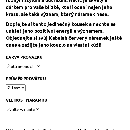
různým stylům a outfitům. Navíc je skvělým
č
u
dárkem pro vaše blízké, kteří ocení nejen jeho
j
krásu, ale také význam, který náramek nese.
e
Dopřejte si tento jedinečný kousek a nechte se
m
unášet jeho pozitivní energií a významem.
e
Objednejte si svůj Kabalah červený náramek ještě
dnes a zažijte jeho kouzlo na vlastní kůži!
KABBALAH
ČERVENÝ
BARVA PROVÁZKU
NÁRAMEK
73
Kč
Původně:
PRŮMĚR PROVÁZKU
89
Kč
VELIKOST NÁRAMKU