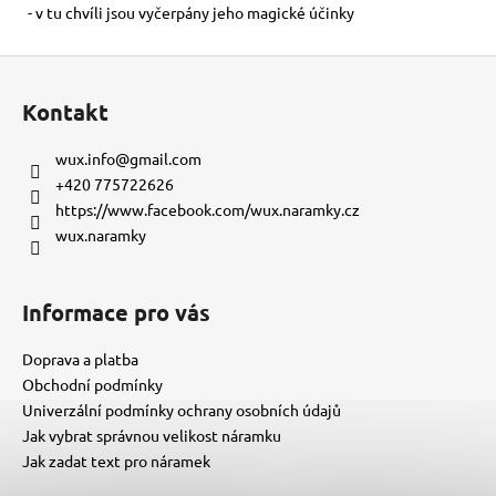
- v tu chvíli jsou vyčerpány jeho magické účinky
Z
á
Kontakt
p
a
wux.info
@
gmail.com
t
+420 775722626
í
https://www.facebook.com/wux.naramky.cz
wux.naramky
Informace pro vás
Doprava a platba
Obchodní podmínky
Univerzální podmínky ochrany osobních údajů
Jak vybrat správnou velikost náramku
Jak zadat text pro náramek