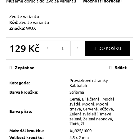
Můžeme doručit do:
Zvolte variantu
Možnosti doručení
Zvolte variantu
Kód:
Zvolte variantu
Značka:
WUX
129 Kč
DO KOŠÍKU
Měrná
cena:
Zeptat se
Sdílet
Provázkové náramky
Kategorie
:
Kabbalah
Barva kroužku
:
Stříbrná
Černá, Bílá,černá, Modrá
svštlá, Modrá, Modrá
tmavá, Červená, Růžová,
Barva příze
:
Zelená světlejší, Tmavě
zelená, Zelená neonová,
Žlutá, Žl
Materiál kroužku
:
Ag925/1000
Velikost kroužku
:
4,5 x 2 mm