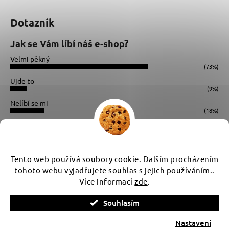
Dotazník
Jak se Vám líbí náš e-shop?
Velmi pěkný
(73%)
Ujde to
(9%)
Nelíbí se mi
(18%)
Počet hlasů:
34
Instagram
Tento web používá soubory cookie. Dalším procházením
tohoto webu vyjadřujete souhlas s jejich používáním..
Více informací
zde
.
Vytvořil Shoptet
Souhlasím
Copyright 2026
WUX
. Všechna práva vyhrazena.
Upravit
nastavení cookies
Nastavení