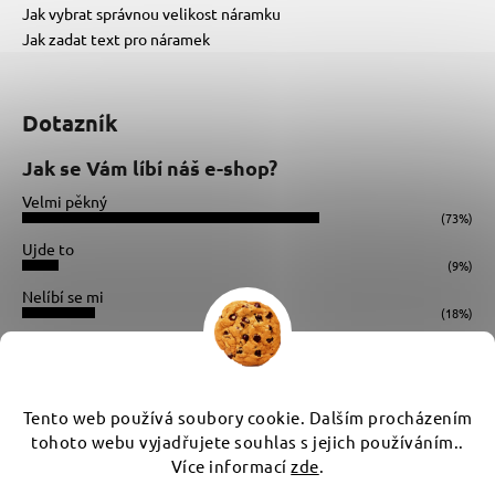
Jak vybrat správnou velikost náramku
Jak zadat text pro náramek
Dotazník
Jak se Vám líbí náš e-shop?
Velmi pěkný
(73%)
Ujde to
(9%)
Nelíbí se mi
(18%)
Počet hlasů:
34
Instagram
Tento web používá soubory cookie. Dalším procházením
tohoto webu vyjadřujete souhlas s jejich používáním..
Více informací
zde
.
Vytvořil Shoptet