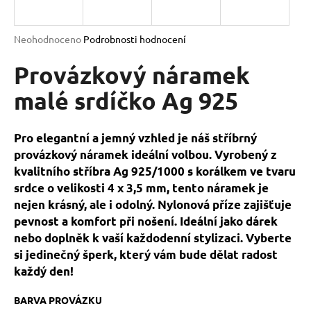
a
j
Průměrné
Neohodnoceno
Podrobnosti hodnocení
í
hodnocení
produktu
Provázkový náramek
t
je
?
0,0
malé srdíčko Ag 925
z
5
hvězdiček.
Pro elegantní a jemný vzhled je náš stříbrný
provázkový náramek ideální volbou. Vyrobený z
HLEDAT
kvalitního stříbra Ag 925/1000 s korálkem ve tvaru
srdce o velikosti 4 x 3,5 mm, tento náramek je
nejen krásný, ale i odolný. Nylonová příze zajišťuje
D
pevnost a komfort při nošení. Ideální jako dárek
o
nebo doplněk k vaší každodenní stylizaci. Vyberte
p
si jedinečný šperk, který vám bude dělat radost
o
každý den!
r
u
BARVA PROVÁZKU