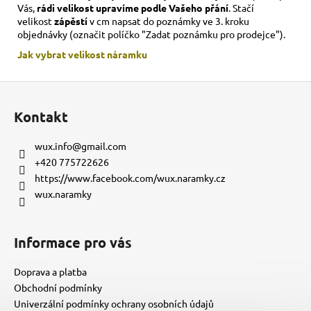
Vás,
rádi velikost upravíme podle Vašeho přání
. Stačí
velikost
zápěstí
v cm napsat do poznámky ve 3. kroku
objednávky (označit políčko "Zadat poznámku pro prodejce").
Jak vybrat velikost
náramku
Z
á
Kontakt
p
a
wux.info
@
gmail.com
t
+420 775722626
í
https://www.facebook.com/wux.naramky.cz
wux.naramky
Informace pro vás
Doprava a platba
Obchodní podmínky
Univerzální podmínky ochrany osobních údajů