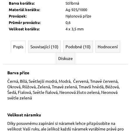
Barva korálku
:
Stříbrná
Materiál korálku
:
Ag 925/1000
Provázek
:
Nylonová příze
Průměr provázku
:
0,6
Velikost korálku
:
4 x 3,5 mm
Popis
Související (10)
Podobné (10)
Hodnocení
Diskuze
Barva příze
Černá, Bílá, Světlejší modrá, Modrá, Červená, Tmavě červená,
Okrová, Růžová, Zelená, Tmavě zelená, Tmavší hnědá, Béžová,
Šedá, Fialová, Světle fialová, Neonová žluto zelená, Neonová
světle zelená
Velikost náramku
Díky posuvnému zapínání si náramek lehce přizpůsobíte na
velikost Vaší ruky,
ale jelikož každý náramek vyrábíme právě pro