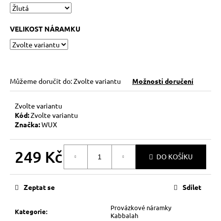
č
u
j
VELIKOST NÁRAMKU
e
m
e
Můžeme doručit do:
Zvolte variantu
Možnosti doručení
KABBALAH
STŘÍBRNÝ
KROUŽEK
Zvolte variantu
AG925
Kód:
Zvolte variantu
129
Značka:
WUX
Kč
249 Kč
DO KOŠÍKU
Měrná
cena:
Zeptat se
Sdílet
Provázkové náramky
Kategorie
:
Kabbalah