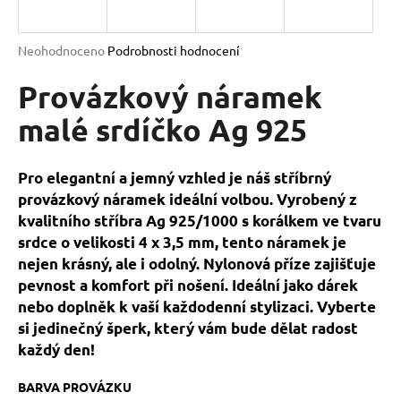
a
j
Průměrné
Neohodnoceno
Podrobnosti hodnocení
í
hodnocení
produktu
Provázkový náramek
t
je
?
0,0
malé srdíčko Ag 925
z
5
hvězdiček.
Pro elegantní a jemný vzhled je náš stříbrný
provázkový náramek ideální volbou. Vyrobený z
HLEDAT
kvalitního stříbra Ag 925/1000 s korálkem ve tvaru
srdce o velikosti 4 x 3,5 mm, tento náramek je
nejen krásný, ale i odolný. Nylonová příze zajišťuje
D
pevnost a komfort při nošení. Ideální jako dárek
o
nebo doplněk k vaší každodenní stylizaci. Vyberte
p
si jedinečný šperk, který vám bude dělat radost
o
každý den!
r
u
BARVA PROVÁZKU