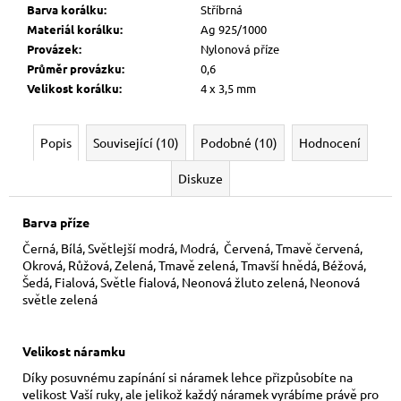
Barva korálku
:
Stříbrná
Materiál korálku
:
Ag 925/1000
Provázek
:
Nylonová příze
Průměr provázku
:
0,6
Velikost korálku
:
4 x 3,5 mm
Popis
Související (10)
Podobné (10)
Hodnocení
Diskuze
Barva příze
Černá, Bílá, Světlejší modrá, Modrá, Červená, Tmavě červená,
Okrová, Růžová, Zelená, Tmavě zelená, Tmavší hnědá, Béžová,
Šedá, Fialová, Světle fialová, Neonová žluto zelená, Neonová
světle zelená
Velikost náramku
Díky posuvnému zapínání si náramek lehce přizpůsobíte na
velikost Vaší ruky,
ale jelikož každý náramek vyrábíme právě pro