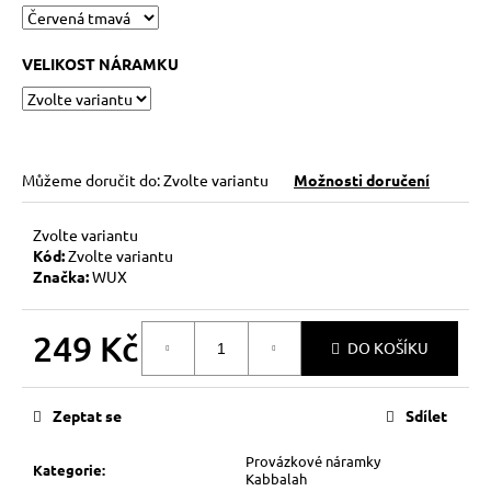
č
u
j
VELIKOST NÁRAMKU
e
m
e
Můžeme doručit do:
Zvolte variantu
Možnosti doručení
NÁRAMEK
BLÍŽENCI
Zvolte variantu
269
Kč
Kód:
Zvolte variantu
Značka:
WUX
249 Kč
DO KOŠÍKU
Měrná
cena:
Zeptat se
Sdílet
Provázkové náramky
Kategorie
:
Kabbalah