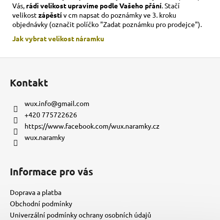
Vás,
rádi velikost upravíme podle Vašeho přání
. Stačí
velikost
zápěstí
v cm napsat do poznámky ve 3. kroku
objednávky (označit políčko "Zadat poznámku pro prodejce").
Jak vybrat velikost
náramku
Z
á
Kontakt
p
a
wux.info
@
gmail.com
t
+420 775722626
í
https://www.facebook.com/wux.naramky.cz
wux.naramky
Informace pro vás
Doprava a platba
Obchodní podmínky
Univerzální podmínky ochrany osobních údajů