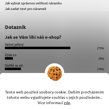
Jak vybrat správnou velikost náramku
Jak zadat text pro náramek
Dotazník
Jak se Vám líbí náš e-shop?
Velmi pěkný
(73%)
Ujde to
(9%)
Nelíbí se mi
(18%)
Počet hlasů:
34
Instagram
Tento web používá soubory cookie. Dalším procházením
tohoto webu vyjadřujete souhlas s jejich používáním..
Více informací
zde
.
Vytvořil Shoptet