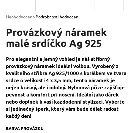
a
j
Průměrné
Neohodnoceno
Podrobnosti hodnocení
í
hodnocení
produktu
Provázkový náramek
t
je
?
0,0
malé srdíčko Ag 925
z
5
hvězdiček.
Pro elegantní a jemný vzhled je náš stříbrný
provázkový náramek ideální volbou. Vyrobený z
HLEDAT
kvalitního stříbra Ag 925/1000 s korálkem ve tvaru
srdce o velikosti 4 x 3,5 mm, tento náramek je
nejen krásný, ale i odolný. Nylonová příze zajišťuje
D
pevnost a komfort při nošení. Ideální jako dárek
o
nebo doplněk k vaší každodenní stylizaci. Vyberte
p
si jedinečný šperk, který vám bude dělat radost
o
každý den!
r
u
BARVA PROVÁZKU