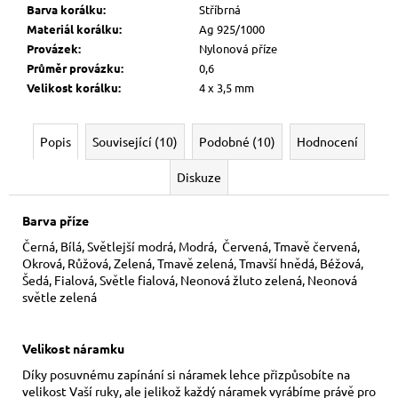
Barva korálku
:
Stříbrná
Materiál korálku
:
Ag 925/1000
Provázek
:
Nylonová příze
Průměr provázku
:
0,6
Velikost korálku
:
4 x 3,5 mm
Popis
Související (10)
Podobné (10)
Hodnocení
Diskuze
Barva příze
Černá, Bílá, Světlejší modrá, Modrá, Červená, Tmavě červená,
Okrová, Růžová, Zelená, Tmavě zelená, Tmavší hnědá, Béžová,
Šedá, Fialová, Světle fialová, Neonová žluto zelená, Neonová
světle zelená
Velikost náramku
Díky posuvnému zapínání si náramek lehce přizpůsobíte na
velikost Vaší ruky,
ale jelikož každý náramek vyrábíme právě pro