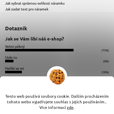
Jak vybrat správnou velikost náramku
Jak zadat text pro náramek
Dotazník
Jak se Vám líbí náš e-shop?
Velmi pěkný
(73%)
Ujde to
(9%)
Nelíbí se mi
(18%)
Počet hlasů:
34
Instagram
Tento web používá soubory cookie. Dalším procházením
tohoto webu vyjadřujete souhlas s jejich používáním..
Více informací
zde
.
Vytvořil Shoptet