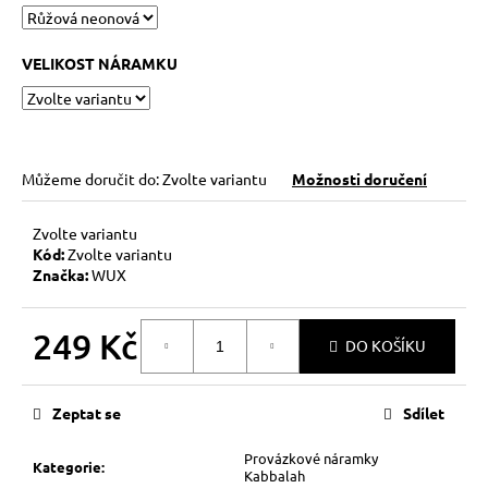
č
u
j
VELIKOST NÁRAMKU
e
m
e
Můžeme doručit do:
Zvolte variantu
Možnosti doručení
KABBALAH
STŘÍBRNÝ
KROUŽEK
Zvolte variantu
AG925
Kód:
Zvolte variantu
129
Značka:
WUX
Kč
249 Kč
DO KOŠÍKU
Měrná
cena:
Zeptat se
Sdílet
Provázkové náramky
Kategorie
:
Kabbalah