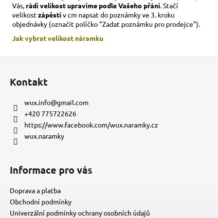
Vás,
rádi velikost upravíme podle Vašeho přání
. Stačí
velikost
zápěstí
v cm napsat do poznámky ve 3. kroku
objednávky (označit políčko "Zadat poznámku pro prodejce").
Jak vybrat velikost
náramku
Z
á
Kontakt
p
a
wux.info
@
gmail.com
t
+420 775722626
í
https://www.facebook.com/wux.naramky.cz
wux.naramky
Informace pro vás
Doprava a platba
Obchodní podmínky
Univerzální podmínky ochrany osobních údajů