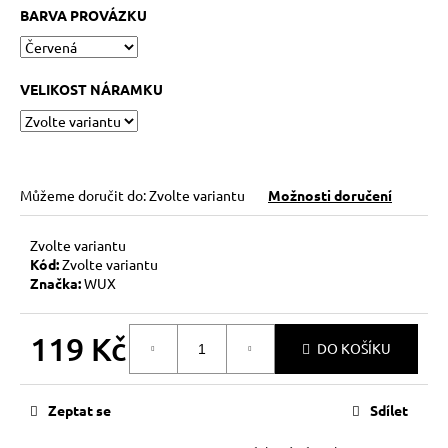
č
BARVA PROVÁZKU
u
j
e
m
VELIKOST NÁRAMKU
e
KABBALAH
ONE
Můžeme doručit do:
Zvolte variantu
Možnosti doručení
SILVER
89
Zvolte variantu
Kč
Kód:
Zvolte variantu
Značka:
WUX
119 Kč
DO KOŠÍKU
Měrná
cena:
Zeptat se
Sdílet