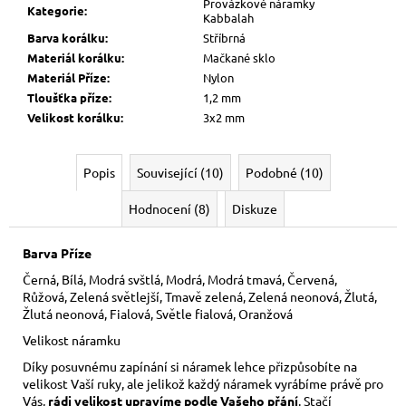
Provázkové náramky
Kategorie
:
Kabbalah
Barva korálku
:
Stříbrná
Materiál korálku
:
Mačkané sklo
Materiál Příze
:
Nylon
Tloušťka příze
:
1,2 mm
Velikost korálku
:
3x2 mm
Popis
Související (10)
Podobné (10)
Hodnocení (8)
Diskuze
Barva Příze
Černá, Bílá, Modrá svštlá, Modrá, Modrá tmavá, Červená,
Růžová, Zelená světlejší, Tmavě zelená, Zelená neonová, Žlutá,
Žlutá neonová, Fialová, Světle fialová, Oranžová
Velikost náramku
Díky posuvnému zapínání si náramek lehce přizpůsobíte na
velikost Vaší ruky,
ale jelikož každý náramek vyrábíme právě pro
Vás,
rádi velikost upravíme podle Vašeho přání
. Stačí