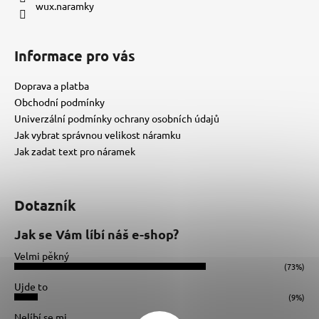
wux.naramky
Informace pro vás
Doprava a platba
Obchodní podmínky
Univerzální podmínky ochrany osobních údajů
Jak vybrat správnou velikost náramku
Jak zadat text pro náramek
Dotazník
Jak se Vám líbí náš e-shop?
Velmi pěkný
(73%)
Ujde to
(9%)
Nelíbí se mi