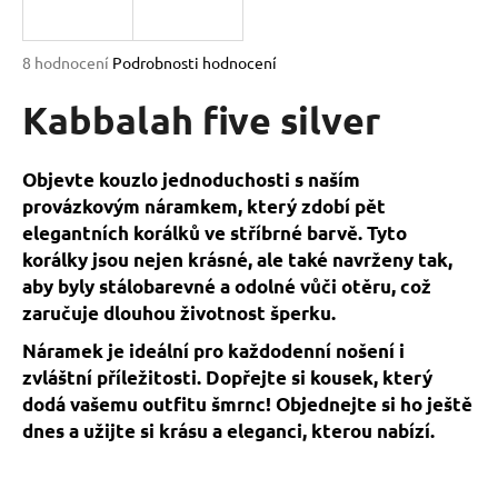
a
j
Průměrné
8 hodnocení
Podrobnosti hodnocení
í
hodnocení
produktu
Kabbalah five silver
t
je
?
5,0
z
Objevte kouzlo jednoduchosti s naším
5
provázkovým náramkem, který zdobí pět
hvězdiček.
elegantních korálků ve stříbrné barvě. Tyto
korálky jsou nejen krásné, ale také navrženy tak,
HLEDAT
aby byly stálobarevné a odolné vůči otěru, což
zaručuje dlouhou životnost šperku.
Náramek je ideální pro každodenní nošení i
D
o
zvláštní příležitosti. Dopřejte si kousek, který
p
dodá vašemu outfitu šmrnc! Objednejte si ho ještě
o
dnes a užijte si krásu a eleganci, kterou nabízí.
r
u