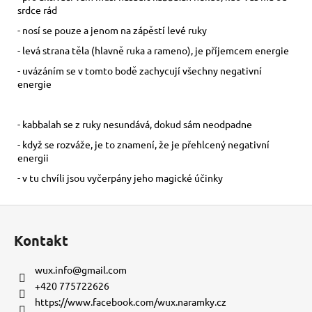
srdce rád
- nosí se pouze a jenom na zápěstí levé ruky
- levá strana těla (hlavně ruka a rameno), je příjemcem energie
- uvázáním se v tomto bodě zachycují všechny negativní
energie
- kabbalah se z ruky nesundává, dokud sám neodpadne
- když se rozváže, je to znamení, že je přehlcený negativní
energii
- v tu chvíli jsou vyčerpány jeho magické účinky
Z
á
Kontakt
p
a
wux.info
@
gmail.com
t
+420 775722626
í
https://www.facebook.com/wux.naramky.cz