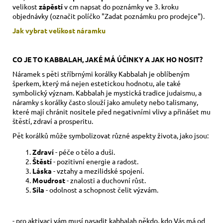
velikost
zápěstí
v cm napsat do poznámky ve 3. kroku
objednávky (označit políčko "Zadat poznámku pro prodejce").
Jak vybrat velikost
náramku
CO JE TO KABBALAH, JAKÉ MÁ ÚČINKY A JAK HO NOSIT?
Náramek s pěti stříbrnými korálky Kabbalah je oblíbeným
šperkem, který má nejen estetickou hodnotu, ale také
symbolický význam. Kabbalah je mystická tradice judaismu, a
náramky s korálky často slouží jako amulety nebo talismany,
které mají chránit nositele před negativními vlivy a přinášet mu
štěstí, zdraví a prosperitu.
Pět korálků může symbolizovat různé aspekty života, jako jsou:
Zdraví
- péče o tělo a duši.
Štěstí
- pozitivní energie a radost.
Láska
- vztahy a mezilidské spojení.
Moudrost
- znalosti a duchovní růst.
Síla
- odolnost a schopnost čelit výzvám.
- pro aktivaci vám musí nasadit kabbalah někdo, kdo Vás má od