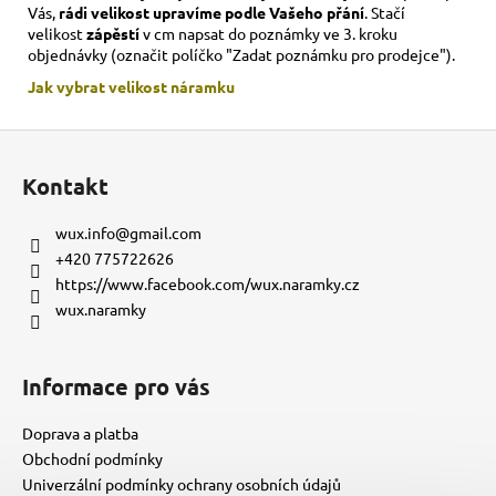
Vás,
rádi velikost upravíme podle Vašeho přání
. Stačí
velikost
zápěstí
v cm napsat do poznámky ve 3. kroku
objednávky (označit políčko "Zadat poznámku pro prodejce").
Jak vybrat velikost
náramku
Z
á
Kontakt
p
a
wux.info
@
gmail.com
t
+420 775722626
í
https://www.facebook.com/wux.naramky.cz
wux.naramky
Informace pro vás
Doprava a platba
Obchodní podmínky
Univerzální podmínky ochrany osobních údajů