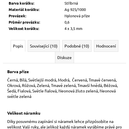
Barva korálku
:
Stříbrná
Materiál korálku
:
Ag 925/1000
Provázek
:
Nylonová příze
Průměr provázku
:
0,6
Velikost korálku
:
4 x 3,5 mm
Popis
Související (10)
Podobné (10)
Hodnocení
Diskuze
Barva příze
Černá, Bílá, Světlejší modrá, Modrá, Červená, Tmavě červená,
Okrová, Růžová, Zelená, Tmavě zelená, Tmavší hnědá, Béžová,
Šedá, Fialová, Světle fialová, Neonová žluto zelená, Neonová
světle zelená
Velikost náramku
Díky posuvnému zapínání si náramek lehce přizpůsobíte na
velikost Vaší ruky,
ale jelikož každý náramek vyrábíme právě pro