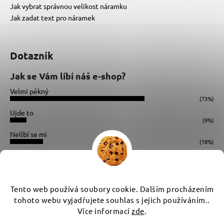
Jak vybrat správnou velikost náramku
Jak zadat text pro náramek
Dotazník
Jak se Vám líbí náš e-shop?
Velmi pěkný
(73%)
Ujde to
(9%)
Nelíbí se mi
(18%)
Počet hlasů:
34
Instagram
Tento web používá soubory cookie. Dalším procházením
tohoto webu vyjadřujete souhlas s jejich používáním..
Více informací
zde
.
Vytvořil Shoptet