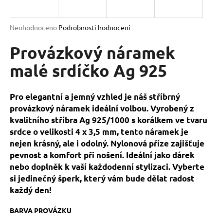
a
j
Průměrné
Neohodnoceno
Podrobnosti hodnocení
í
hodnocení
produktu
Provázkový náramek
t
je
?
0,0
malé srdíčko Ag 925
z
5
hvězdiček.
Pro elegantní a jemný vzhled je náš stříbrný
provázkový náramek ideální volbou. Vyrobený z
HLEDAT
kvalitního stříbra Ag 925/1000 s korálkem ve tvaru
srdce o velikosti 4 x 3,5 mm, tento náramek je
nejen krásný, ale i odolný. Nylonová příze zajišťuje
D
pevnost a komfort při nošení. Ideální jako dárek
o
nebo doplněk k vaší každodenní stylizaci. Vyberte
p
si jedinečný šperk, který vám bude dělat radost
o
každý den!
r
u
BARVA PROVÁZKU