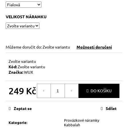
č
u
j
VELIKOST NÁRAMKU
e
m
e
Můžeme doručit do:
Zvolte variantu
Možnosti doručení
KABBALAH
FIVE
SILVER
Zvolte variantu
119
Kód:
Zvolte variantu
Kč
Značka:
WUX
Původně:
149
Kč
249 Kč
DO KOŠÍKU
Měrná
cena:
Zeptat se
Sdílet
Provázkové náramky
Kategorie
:
Kabbalah