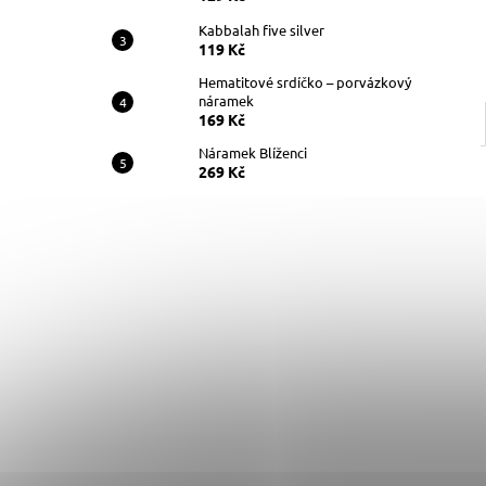
Kabbalah five silver
119 Kč
Hematitové srdíčko – porvázkový
náramek
169 Kč
Náramek Blíženci
269 Kč