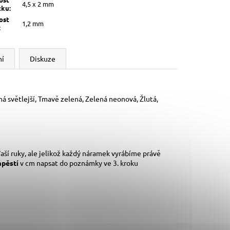
4,5 x 2 mm
žku
:
ost
1,2 mm
:
ní
Diskuze
ná světlejší, Tmavě zelená, Zelená neonová, Žlutá,
aší ruky,
ale jelikož každý náramek vyrábíme právě
ápěstí
v cm napsat do poznámky ve 3. kroku