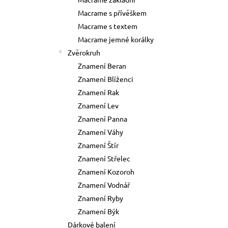
73 Kč
l
Macrame s přívěškem
Původně:
89 Kč
Macrame s textem
Macrame jemné korálky
Zvěrokruh
Znamení Beran
Znamení Blíženci
Znamení Rak
Znamení Lev
Znamení Panna
Znamení Váhy
Znamení Štír
Znamení Střelec
Znamení Kozoroh
Znamení Vodnář
Znamení Ryby
Znamení Býk
Dárkové balení