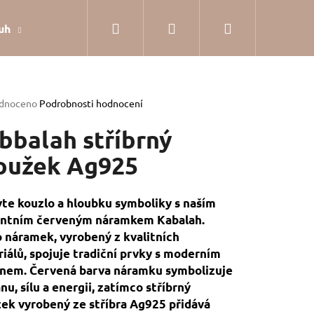
Hledat
Přihlášení
Nákupní
uh
Dárkové balení
Hodnocení obchodu
Jak
košík
rné
dnoceno
Podrobnosti hodnocení
cení
tu
bbalah stříbrný
oužek Ag925
ček.
te kouzlo a hloubku symboliky s naším
antním červeným náramkem Kabalah.
 náramek, vyrobený z kvalitních
iálů, spojuje tradiční prvky s moderním
nem. Červená barva náramku symbolizuje
nu, sílu a energii, zatímco stříbrný
SILVER
ek vyrobený ze stříbra Ag925 přidává