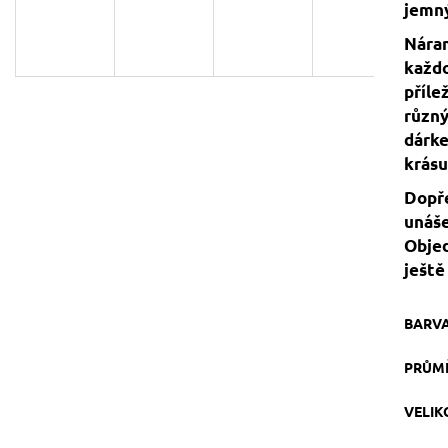
jemný
129 Kč
119 Kč
Původně:
149 Kč
Náram
každo
příle
různý
dárke
krásu
Dopře
unáše
Objed
ještě
BARV
PRŮM
VELI