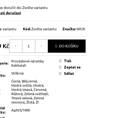
 doručit do:
Zvolte variantu
ti doručení
e variantu
Kód:
Zvolte variantu
Značka:
WUX
9 Kč
DO KOŠÍKU
á
Tisk
Provázkové náramky
gorie
:
Kabbalah
Zeptat se
a
Stříbrná
Sdílet
žku
:
Černá, Bílá,černá,
Modrá svštlá, Modrá,
a
Modrá tmavá, Červená,
:
Růžová, Zelená světlejší,
Tmavě zelená, Zelená
neonová, Žlutá, Žl
iál
Ag925/1000
žku
:
ost