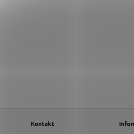
Z
á
Kontakt
Infor
p