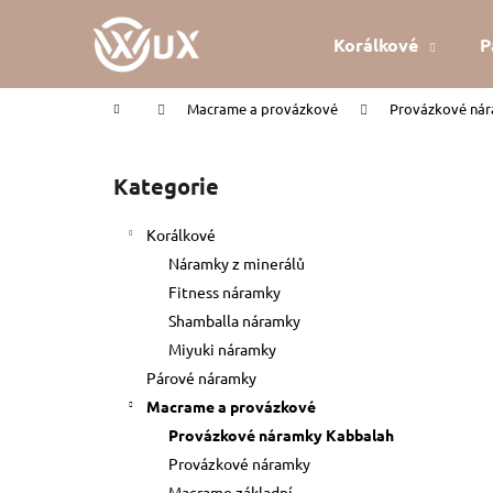
K
Přejít
na
o
Korálkové
P
obsah
Zpět
Zpět
š
do
do
í
Domů
Macrame a provázkové
Provázkové ná
k
obchodu
obchodu
P
o
Kategorie
Přeskočit
s
kategorie
t
Korálkové
r
Náramky z minerálů
a
Fitness náramky
n
Shamballa náramky
n
Miyuki náramky
í
Párové náramky
p
Macrame a provázkové
a
Provázkové náramky Kabbalah
n
Provázkové náramky
KABBALAH ČERVENÝ NÁRAMEK
e
Macrame základní