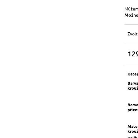
Můžeme
Možnos
Zvolt
12
Měrn
cena:
Kate
Barv
krou
Barv
příze
Mater
krou
Velik