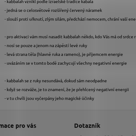
- kabbalah vznikl podle izraelské tradice kabala
- jedná se o celosvětově rozšířený červený náramek
- slouží proti uřknutí, zlým silám, předchází nemocem, chrání vaší ener
- pro aktivaci vám musí nasadit kabbalah někdo, kdo Vás má od srdce 
- nosí se pouze a jenom na zápěstí levé ruky
- levá strana těla (hlavně ruka a rameno), je příjemcem energie
- uvázáním se v tomto bodě zachycují všechny negativní energie
- kabbalah se z ruky nesundává, dokud sám neodpadne
- když se rozváže, je to znamení, že je přehlcený negativní energii
- v tu chvíli jsou vyčerpány jeho magické účinky
mace pro vás
Dotazník