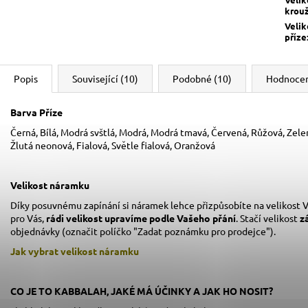
krou
Velik
příze
Popis
Související (10)
Podobné (10)
Hodnoce
Barva Příze
Černá, Bílá, Modrá svštlá, Modrá, Modrá tmavá, Červená, Růžová, Zele
Žlutá neonová, Fialová, Světle fialová, Oranžová
Velikost náramku
Díky posuvnému zapínání si náramek lehce přizpůsobíte na velikost V
pro Vás,
rádi velikost upravíme podle Vašeho přání
. Stačí velikost
z
objednávky (označit políčko "Zadat poznámku pro prodejce").
Jak vybrat velikost
náramku
CO JE TO KABBALAH, JAKÉ MÁ ÚČINKY A JAK HO NOSIT?