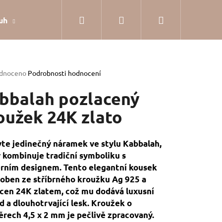
Hledat
Přihlášení
Nákupní
uh
Dárkové balení
Hodnocení obchodu
Jak
košík
rné
dnoceno
Podrobnosti hodnocení
cení
tu
bbalah pozlacený
oužek 24K zlato
ček.
te jedinečný náramek ve stylu Kabbalah,
 kombinuje tradiční symboliku s
rním designem. Tento elegantní kousek
roben ze stříbrného kroužku Ag 925 a
cen 24K zlatem, což mu dodává luxusní
d a dlouhotrvající lesk. Kroužek o
SILVER
rech 4,5 x 2 mm je pečlivě zpracovaný.