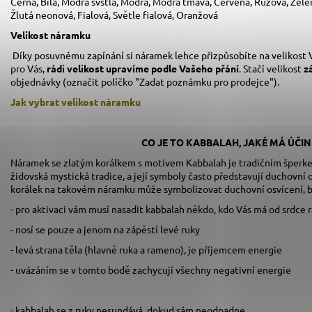
Černá, Bílá, Modrá svštlá, Modrá, Modrá tmavá, Červená, Růžová, Zele
Žlutá neonová, Fialová, Světle fialová, Oranžová
Velikost náramku
Díky posuvnému zapínání si náramek lehce přizpůsobíte na velikost V
pro Vás,
rádi velikost upravíme podle Vašeho přání
. Stačí velikost
z
objednávky (označit políčko "Zadat poznámku pro prodejce").
Jak vybrat velikost
náramku
CO JE TO KABBALAH, JAKÉ MÁ ÚČIN
Náramek se zlatým korálkem s motivem Kabbalah je tradičním šperkem
židovská mystická tradice, a její symboly často představují duchovní o
korálek na takovém náramku může symbolizovat duchovní osvícení, b
- pro aktivaci vám musí nasadit kabbalah někdo, kdo Vás má od srdce 
- nosí se pouze a jenom na zápěstí levé ruky
- levá strana těla (hlavně ruka a rameno), je příjemcem energie
- uvázáním se v tomto bodě zachycují všechny negativní energie
- kabbalah se z ruky nesundává, dokud sám neodpadne