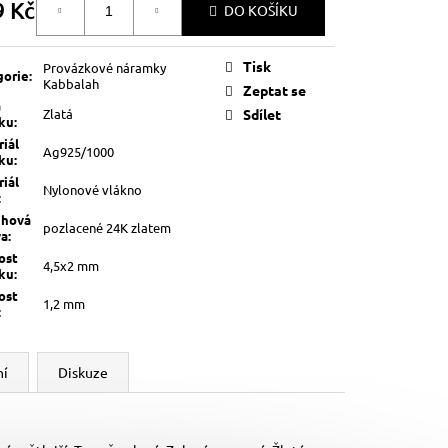
9 Kč
DO KOŠÍKU
á
Tisk
Provázkové náramky
gorie
:
Kabbalah
Zeptat se
a
Zlatá
Sdílet
lku
:
iál
Ag925/1000
lku
:
iál
Nylonové vlákno
:
chová
pozlacené 24K zlatem
va
:
ost
4,5x2 mm
lku
:
ost
1,2 mm
:
ní
Diskuze