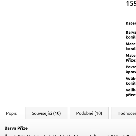
15
Měrn
cena:
Kate
Barv
korá
Mater
korá
Mater
Příze
Povr
úpra
Velik
korá
Velik
příze
Popis
Související (10)
Podobné (10)
Hodnoce
Barva Příze