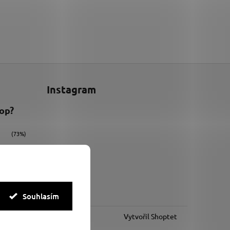
Instagram
hop?
(73%)
(9%)
(18%)
Souhlasím
Vytvořil Shoptet