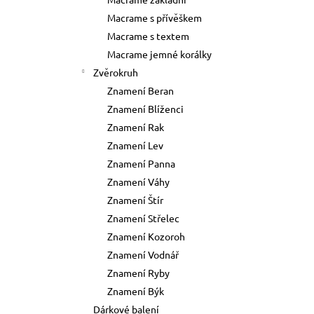
73 Kč
l
Macrame s přívěškem
Původně:
89 Kč
Macrame s textem
Macrame jemné korálky
Zvěrokruh
Znamení Beran
Znamení Blíženci
Znamení Rak
Znamení Lev
Znamení Panna
Znamení Váhy
Znamení Štír
Znamení Střelec
Znamení Kozoroh
Znamení Vodnář
Znamení Ryby
Znamení Býk
Dárkové balení