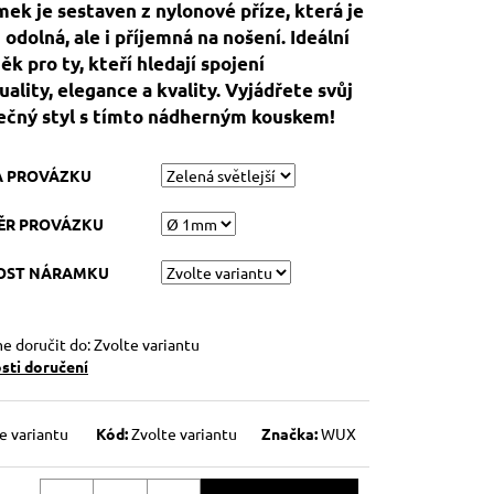
ek je sestaven z nylonové příze, která je
 odolná, ale i příjemná na nošení. Ideální
ěk pro ty, kteří hledají spojení
tuality, elegance a kvality. Vyjádřete svůj
ečný styl s tímto nádherným kouskem!
A PROVÁZKU
ĚR PROVÁZKU
KOST NÁRAMKU
 doručit do:
Zvolte variantu
ti doručení
e variantu
Kód:
Zvolte variantu
Značka:
WUX