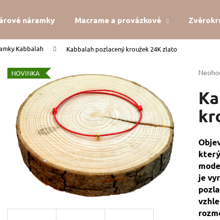
árové náramky
Macrame a provázkové
Zvěrokr
ramky Kabbalah
Kabbalah pozlacený kroužek 24K zlato
Co potřebujete najít?
Průmě
Neoho
NOVINKA
hodno
produk
Ka
HLEDAT
je
0,0
kr
z
5
Doporučujeme
hvězdi
Objev
který
mode
je vy
pozla
vzhle
KABBALAH STŘÍBRNÝ KROUŽEK AG925
KABBALAH FIVE 
rozmě