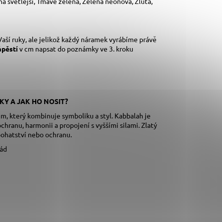
ná světlejší, Tmavě zelená, Zelená neonová, Žlutá,
aší ruky,
ale jelikož každý náramek vyrábíme právě
ápěstí
v cm napsat do poznámky ve 3. kroku
KY A JAK HO NOSIT?
, který kombinuje symboliku a styl. Kabbalah je
chranu, harmonii a propojení s vyššími silami. Zlatý
ohatství nebo ochranu.
rád