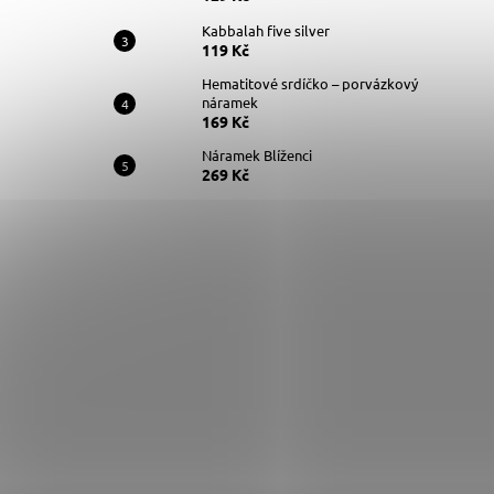
Kabbalah five silver
119 Kč
Hematitové srdíčko – porvázkový
náramek
169 Kč
Náramek Blíženci
269 Kč