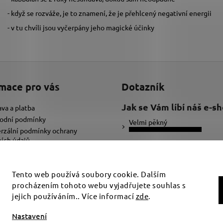
- když se rozváže, je to znamení, že je přehlcený negativní energii
- v tu chvíli jsou vyčerpány jeho magické účinky
mace pro vás
Dotazník
Jak se Vám líbí náš e-s
va a platba
odní podmínky
Velmi pěkný
rzální podmínky ochrany
ích údajů
Ujde to
ybrat správnou velikost náramku
adat text pro náramek
Nelíbí se mi
Tento web používá soubory cookie. Dalším
procházením tohoto webu vyjadřujete souhlas s
Počet hlasů:
34
jejich používáním.. Více informací
zde
.
t nastavení cookies
Nastavení