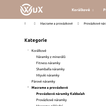
K
Přejít
na
o
Korálkové
P
obsah
Zpět
Zpět
š
do
do
í
Domů
Macrame a provázkové
Provázkové ná
k
obchodu
obchodu
P
o
Kategorie
Přeskočit
s
kategorie
t
Korálkové
r
Náramky z minerálů
a
Fitness náramky
n
Shamballa náramky
n
Miyuki náramky
í
Párové náramky
p
Macrame a provázkové
a
Provázkové náramky Kabbalah
n
Provázkové náramky
KABBALAH ČERVENÝ NÁRAMEK
e
Macrame základní