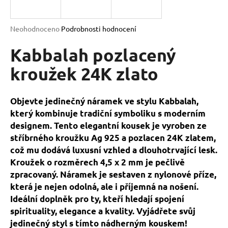
a
j
Průměrné
Neohodnoceno
Podrobnosti hodnocení
í
hodnocení
produktu
Kabbalah pozlacený
t
je
?
0,0
kroužek 24K zlato
z
5
hvězdiček.
Objevte jedinečný náramek ve stylu Kabbalah,
který kombinuje tradiční symboliku s moderním
HLEDAT
designem. Tento elegantní kousek je vyroben ze
stříbrného kroužku Ag 925 a pozlacen 24K zlatem,
což mu dodává luxusní vzhled a dlouhotrvající lesk.
D
Kroužek o rozměrech 4,5 x 2 mm je pečlivě
o
zpracovaný. Náramek je sestaven z nylonové příze,
p
která je nejen odolná, ale i příjemná na nošení.
o
Ideální doplněk pro ty, kteří hledají spojení
r
spirituality, elegance a kvality. Vyjádřete svůj
u
jedinečný styl s tímto nádherným kouskem!