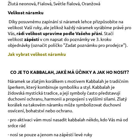
Žlutá neonová, Fialová, Světle fialová, Oranžová
Velikost náramku
Díky posuvnému zapínání si náramek lehce přizpůsobíte na
velikost Vaší ruky,
ale jelikož každý náramek vyrábíme právě pro
Vás,
rádi velikost upravíme podle Vašeho přání
. Stačí
velikost
zápěstí
v cm napsat do poznámky ve 3. kroku
objednávky (označit políčko "Zadat poznámku pro prodejce").
Jak vybrat velikost
náramku
CO JE TO KABBALAH, JAKÉ MÁ ÚČINKY A JAK HO NOSIT?
Náramek se zlatým korálkem s motivem Kabbalah je tradičním
šperkem, který kombinuje symboliku a styl. Kabbalah je
židovská mystická tradice, a její symboly často představují
duchovní ochranu, harmonii a propojení s vyššími silami. Zlatý
korálek na takovém náramku může symbolizovat duchovní
osvícení, bohatství nebo ochranu.
- pro aktivaci vám musí nasadit kabbalah někdo, kdo Vás má od
srdce rád
- nosí se pouze a jenom na zápěstí levé ruky