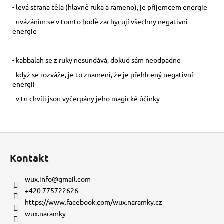
- levá strana těla (hlavně ruka a rameno), je příjemcem energie
- uvázáním se v tomto bodě zachycují všechny negativní
energie
- kabbalah se z ruky nesundává, dokud sám neodpadne
- když se rozváže, je to znamení, že je přehlcený negativní
energii
- v tu chvíli jsou vyčerpány jeho magické účinky
Z
á
Kontakt
p
a
wux.info
@
gmail.com
t
+420 775722626
í
https://www.facebook.com/wux.naramky.cz
wux.naramky