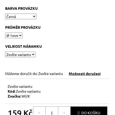
č
u
BARVA PROVÁZKU
j
e
m
PRŮMĚR PROVÁZKU
e
KABBALAH
VELIKOST NÁRAMKU
ČERVENÝ
NÁRAMEK
73
Kč
Původně:
89
Můžeme doručit do:
Zvolte variantu
Možnosti doručení
Kč
Zvolte variantu
Kód:
Zvolte variantu
Značka:
WUX
159 Kč
DO KOŠÍKU