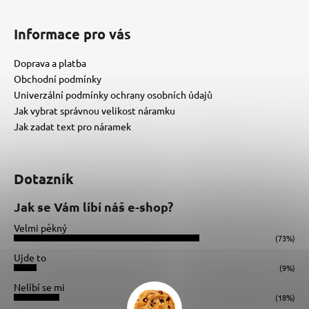
Informace pro vás
Doprava a platba
Obchodní podmínky
Univerzální podmínky ochrany osobních údajů
Jak vybrat správnou velikost náramku
Jak zadat text pro náramek
Dotazník
Jak se Vám líbí náš e-shop?
Velmi pěkný
(73%)
Ujde to
(9%)
Nelíbí se mi
(18%)