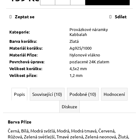
Měrná
cena:
Zeptat se
Sdílet
Provázkové náramky
Kategorie
:
Kabbalah
Barva korálku
:
Zlatá
Materiál korálku
:
Ag925/1000
Materiál Příze
:
Nylonové vlákno
Povrchová úprava
:
pozlacené 24K zlatem
Velikost korálku
:
4,5x2 mm
Velikost příze
:
1,2 mm
Popis
Související (10)
Podobné (10)
Hodnocení
Diskuze
Barva Příze
Černá, Bílá, Modrá svštlá, Modrá, Modrá tmavá, Červená,
Růžová, Zelená světlejší, Tmavě zelená, Zelená neonová, Žlutá,