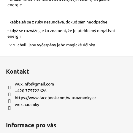
energie
- kabbalah se z ruky nesundává, dokud sám neodpadne
- když se rozváže, je to znamení, že je přehlcený negativní
energii
- v tu chvíli jsou vyčerpány jeho magické účinky
Z
á
Kontakt
p
a
wux.info
@
gmail.com
t
+420 775722626
í
https://www.facebook.com/wux.naramky.cz
wux.naramky
Informace pro vás