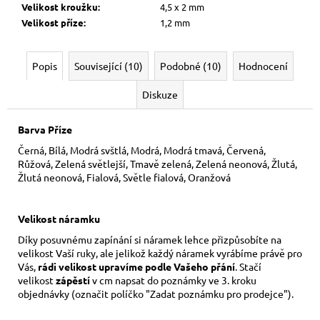
Velikost kroužku
:
4,5 x 2 mm
Velikost příze
:
1,2 mm
Popis
Související (10)
Podobné (10)
Hodnocení
Diskuze
Barva Příze
Černá, Bílá, Modrá svštlá, Modrá, Modrá tmavá, Červená,
Růžová, Zelená světlejší, Tmavě zelená, Zelená neonová, Žlutá,
Žlutá neonová, Fialová, Světle fialová, Oranžová
Velikost náramku
Díky posuvnému zapínání si náramek lehce přizpůsobíte na
velikost Vaší ruky,
ale jelikož každý náramek vyrábíme právě pro
Vás,
rádi velikost upravíme podle Vašeho přání
. Stačí
velikost
zápěstí
v cm napsat do poznámky ve 3. kroku
objednávky (označit políčko "Zadat poznámku pro prodejce").