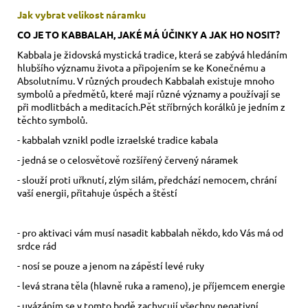
Jak vybrat velikost
náramku
CO JE TO KABBALAH, JAKÉ MÁ ÚČINKY A JAK HO NOSIT?
Kabbala je židovská mystická tradice, která se zabývá hledáním
hlubšího významu života a připojením se ke Konečnému a
Absolutnímu. V různých proudech Kabbalah existuje mnoho
symbolů a předmětů, které mají různé významy a používají se
při modlitbách a meditacích.
Pět stříbrných korálků je jedním z
těchto symbolů.
- kabbalah vznikl podle izraelské tradice kabala
- jedná se o celosvětově rozšířený červený náramek
- slouží proti uřknutí, zlým silám, předchází nemocem, chrání
vaší energii, přitahuje úspěch a štěstí
- pro aktivaci vám musí nasadit kabbalah někdo, kdo Vás má od
srdce rád
- nosí se pouze a jenom na zápěstí levé ruky
- levá strana těla (hlavně ruka a rameno), je příjemcem energie
- uvázáním se v tomto bodě zachycují všechny negativní