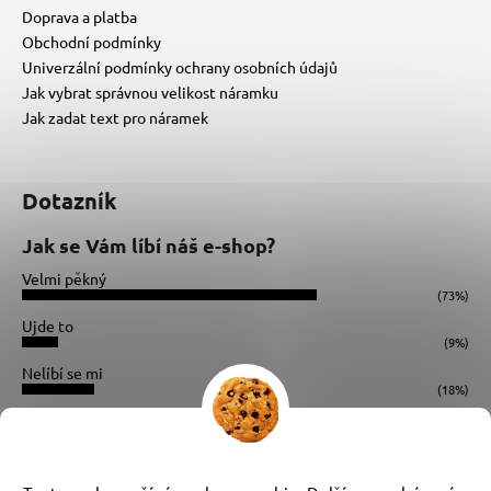
Doprava a platba
Obchodní podmínky
Univerzální podmínky ochrany osobních údajů
Jak vybrat správnou velikost náramku
Jak zadat text pro náramek
Dotazník
Jak se Vám líbí náš e-shop?
Velmi pěkný
(73%)
Ujde to
(9%)
Nelíbí se mi
(18%)
Počet hlasů:
34
Instagram