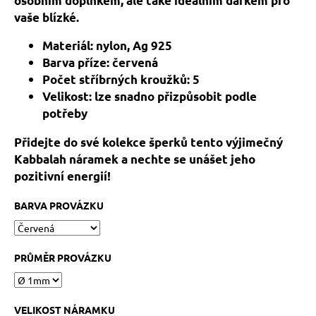
osobním doplňkem, ale také ideálním dárkem pro
č
u
vaše blízké.
j
Materiál: nylon, Ag 925
e
m
Barva příze: červená
e
Počet stříbrných kroužků: 5
Velikost: lze snadno přizpůsobit podle
potřeby
HEMATITOVÉ
SRDÍČKO
Přidejte do své kolekce šperků tento výjimečný
–
PORVÁZKOVÝ
Kabbalah náramek a nechte se unášet jeho
NÁRAMEK
pozitivní energií!
169
Kč
BARVA PROVÁZKU
Původně:
210
Kč
PRŮMĚR PROVÁZKU
VELIKOST NÁRAMKU