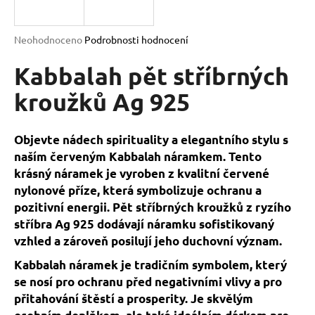
a
j
Průměrné
Neohodnoceno
Podrobnosti hodnocení
í
hodnocení
produktu
Kabbalah pět stříbrných
t
je
?
0,0
kroužků Ag 925
z
5
hvězdiček.
Objevte nádech spirituality a elegantního stylu s
naším červeným Kabbalah náramkem. Tento
HLEDAT
krásný náramek je vyroben z kvalitní červené
nylonové příze, která symbolizuje ochranu a
pozitivní energii. Pět stříbrných kroužků z ryzího
D
stříbra Ag 925 dodávají náramku sofistikovaný
o
vzhled a zároveň posilují jeho duchovní význam.
p
Kabbalah náramek je tradičním symbolem, který
o
se nosí pro ochranu před negativními vlivy a pro
r
přitahování štěstí a prosperity. Je skvělým
u