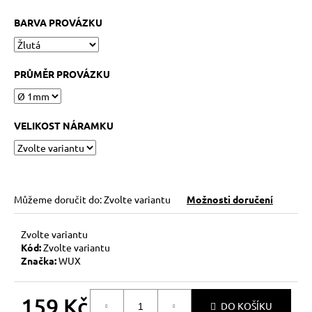
č
u
BARVA PROVÁZKU
j
e
m
PRŮMĚR PROVÁZKU
e
HEMATITOVÉ
VELIKOST NÁRAMKU
SRDÍČKO
–
PORVÁZKOVÝ
NÁRAMEK
169
Kč
Můžeme doručit do:
Zvolte variantu
Možnosti doručení
Původně:
210
Kč
Zvolte variantu
Kód:
Zvolte variantu
Značka:
WUX
159 Kč
DO KOŠÍKU