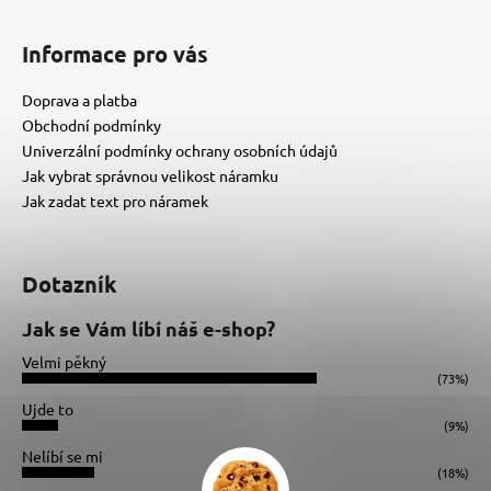
Informace pro vás
Doprava a platba
Obchodní podmínky
Univerzální podmínky ochrany osobních údajů
Jak vybrat správnou velikost náramku
Jak zadat text pro náramek
Dotazník
Jak se Vám líbí náš e-shop?
Velmi pěkný
(73%)
Ujde to
(9%)
Nelíbí se mi
(18%)