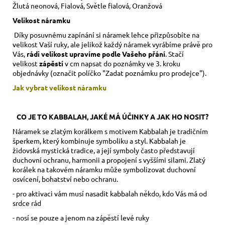
Žlutá neonová, Fialová, Světle fialová, Oranžová
Velikost náramku
Díky posuvnému zapínání si náramek lehce přizpůsobíte na
velikost Vaší ruky,
ale jelikož každý náramek vyrábíme právě pro
Vás,
rádi velikost upravíme podle Vašeho přání
. Stačí
velikost
zápěstí
v cm napsat do poznámky ve 3. kroku
objednávky (označit políčko "Zadat poznámku pro prodejce").
Jak vybrat velikost
náramku
CO JE TO KABBALAH, JAKÉ MÁ ÚČINKY A JAK HO NOSIT?
Náramek se zlatým korálkem s motivem Kabbalah je tradičním
šperkem, který kombinuje symboliku a styl. Kabbalah je
židovská mystická tradice, a její symboly často představují
duchovní ochranu, harmonii a propojení s vyššími silami. Zlatý
korálek na takovém náramku může symbolizovat duchovní
osvícení, bohatství nebo ochranu.
- pro aktivaci vám musí nasadit kabbalah někdo, kdo Vás má od
srdce rád
- nosí se pouze a jenom na zápěstí levé ruky