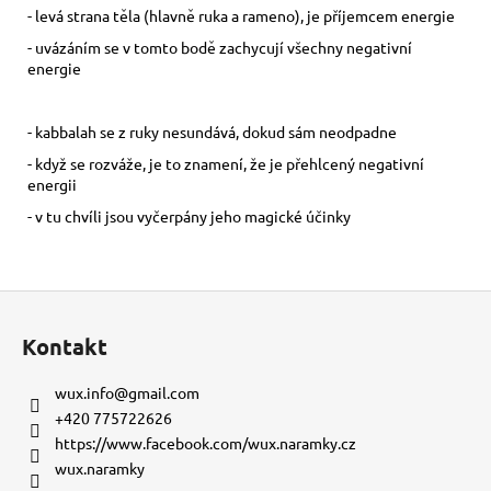
- levá strana těla (hlavně ruka a rameno), je příjemcem energie
- uvázáním se v tomto bodě zachycují všechny negativní
energie
- kabbalah se z ruky nesundává, dokud sám neodpadne
- když se rozváže, je to znamení, že je přehlcený negativní
energii
- v tu chvíli jsou vyčerpány jeho magické účinky
Z
á
Kontakt
p
a
wux.info
@
gmail.com
t
+420 775722626
í
https://www.facebook.com/wux.naramky.cz
wux.naramky