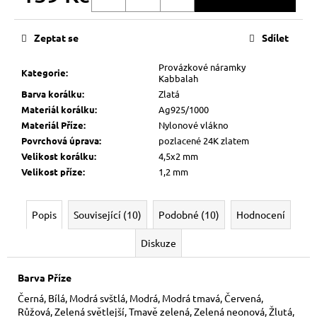
Měrná
cena:
Zeptat se
Sdílet
Provázkové náramky
Kategorie
:
Kabbalah
Barva korálku
:
Zlatá
Materiál korálku
:
Ag925/1000
Materiál Příze
:
Nylonové vlákno
Povrchová úprava
:
pozlacené 24K zlatem
Velikost korálku
:
4,5x2 mm
Velikost příze
:
1,2 mm
Popis
Související (10)
Podobné (10)
Hodnocení
Diskuze
Barva Příze
Černá, Bílá, Modrá svštlá, Modrá, Modrá tmavá, Červená,
Růžová, Zelená světlejší, Tmavě zelená, Zelená neonová, Žlutá,