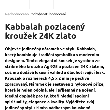
a
j
Průměrné
Neohodnoceno
Podrobnosti hodnocení
í
hodnocení
produktu
Kabbalah pozlacený
t
je
?
0,0
kroužek 24K zlato
z
5
hvězdiček.
Objevte jedinečný náramek ve stylu Kabbalah,
který kombinuje tradiční symboliku s moderním
HLEDAT
designem. Tento elegantní kousek je vyroben ze
stříbrného kroužku Ag 925 a pozlacen 24K zlatem,
což mu dodává luxusní vzhled a dlouhotrvající lesk.
D
Kroužek o rozměrech 4,5 x 2 mm je pečlivě
o
zpracovaný. Náramek je sestaven z nylonové příze,
p
která je nejen odolná, ale i příjemná na nošení.
o
Ideální doplněk pro ty, kteří hledají spojení
r
spirituality, elegance a kvality. Vyjádřete svůj
u
jedinečný styl s tímto nádherným kouskem!