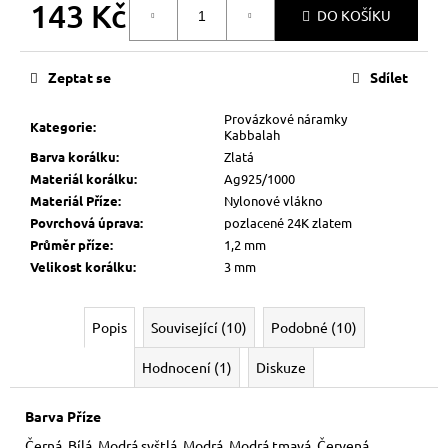
143 Kč
DO KOŠÍKU
Měrná
cena:
Zeptat se
Sdílet
Provázkové náramky
Kategorie
:
Kabbalah
Barva korálku
:
Zlatá
Materiál korálku
:
Ag925/1000
Materiál Příze
:
Nylonové vlákno
Povrchová úprava
:
pozlacené 24K zlatem
Průměr příze
:
1,2 mm
Velikost korálku
:
3 mm
Popis
Související (10)
Podobné (10)
Hodnocení (1)
Diskuze
Barva Příze
Černá, Bílá, Modrá svštlá, Modrá, Modrá tmavá, Červená,