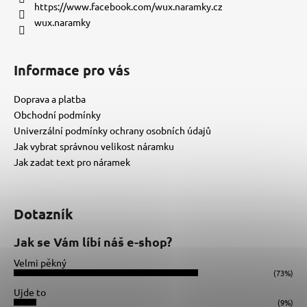
í
https://www.facebook.com/wux.naramky.cz
wux.naramky
Informace pro vás
Doprava a platba
Obchodní podmínky
Univerzální podmínky ochrany osobních údajů
Jak vybrat správnou velikost náramku
Jak zadat text pro náramek
Dotazník
Jak se Vám líbí náš e-shop?
Velmi pěkný
(73%)
Ujde to
(9%)