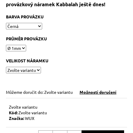
č
provázkový náramek Kabbalah ještě dnes!
u
j
BARVA PROVÁZKU
e
m
e
PRŮMĚR PROVÁZKU
KABBALAH
STŘÍBRNÝ
KROUŽEK
VELIKOST NÁRAMKU
AG925
129
Kč
Můžeme doručit do:
Zvolte variantu
Možnosti doručení
Zvolte variantu
Kód:
Zvolte variantu
Značka:
WUX