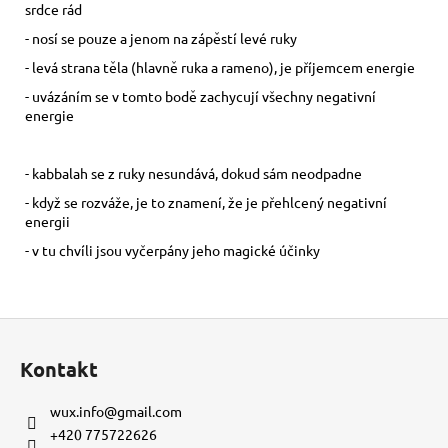
srdce rád
- nosí se pouze a jenom na zápěstí levé ruky
- levá strana těla (hlavně ruka a rameno), je příjemcem energie
- uvázáním se v tomto bodě zachycují všechny negativní
energie
- kabbalah se z ruky nesundává, dokud sám neodpadne
- když se rozváže, je to znamení, že je přehlcený negativní
energii
- v tu chvíli jsou vyčerpány jeho magické účinky
Z
á
Kontakt
p
a
wux.info
@
gmail.com
t
+420 775722626