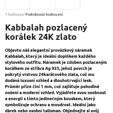
a
j
Průměrné
1 hodnocení
Podrobnosti hodnocení
í
hodnocení
produktu
Kabbalah pozlacený
t
je
?
5,0
korálek 24K zlato
z
5
hvězdiček.
Objevte náš elegantní provázkový náramek
Kabbalah, který je ideální doplňkem každého
HLEDAT
stylového outfitu. Náramek je zdoben pozlaceným
korálkem ze stříbra Ag 925, jehož povrch je
pokrytý vrstvou 24karátového zlata, což mu
D
dodává luxusní vzhled a dlouhotrvající lesk.
o
Průměr příze činí 1 mm, což zajišťuje pohodlné
p
nošení a moderní vzhled. Vyjádřete svou osobnost
o
a energii s tímto jedinečným kouskem, který
r
symbolizuje ochranu a moudrost. Ideální jako
u
dárek nebo osobní talisman. Objednejte si svůj