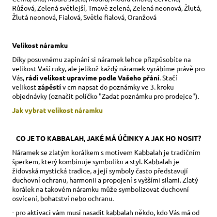
Růžová, Zelená světlejší, Tmavě zelená, Zelená neonová, Žlutá,
Žlutá neonová, Fialová, Světle fialová, Oranžová
Velikost náramku
Díky posuvnému zapínání si náramek lehce přizpůsobíte na
velikost Vaší ruky,
ale jelikož každý náramek vyrábíme právě pro
Vás,
rádi velikost upravíme podle Vašeho přání
. Stačí
velikost
zápěstí
v cm napsat do poznámky ve 3. kroku
objednávky (označit políčko "Zadat poznámku pro prodejce").
Jak vybrat velikost
náramku
CO JE TO KABBALAH, JAKÉ MÁ ÚČINKY A JAK HO NOSIT?
Náramek se zlatým korálkem s motivem Kabbalah je tradičním
šperkem, který kombinuje symboliku a styl. Kabbalah je
židovská mystická tradice, a její symboly často představují
duchovní ochranu, harmonii a propojení s vyššími silami. Zlatý
korálek na takovém náramku může symbolizovat duchovní
osvícení, bohatství nebo ochranu.
- pro aktivaci vám musí nasadit kabbalah někdo, kdo Vás má od