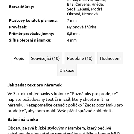
Bílá, Červená, Hnědá,
Barva šňůrky
:
Šedá, Zelená, Modrá,
Okrová, Neonová
Plastový korálek písmena
:
7 mm
Provázek
:
Nylonová šňůrka
Průměr provázku jemný
:
0,8 mm
Šířka pletení náramku
:
4 mm
Popis
Související (10)
Podobné (10)
Hodnocení
Diskuze
Jak zadat text pro náramek
Ve 3. kroku objednávky v kolonce "Poznámky pro prodejce"
napište požadovaný text či iniciál, který chcete mít na
náramku. Nezapomeňte označit políčko "Zadat poznámku pro
prodejce", abychom mohli Vaše přání správně zohlednit.
Balení náramku
Obdarujte své blízké stylovým náramkem, který pečlivě
zabalíme do elegantního sametového pytlíčku s logem WUX.