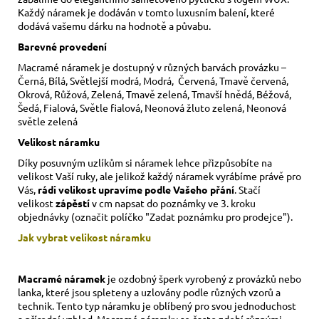
Každý náramek je dodáván v tomto luxusním balení, které
dodává vašemu dárku na hodnotě a půvabu.
Barevné provedení
Macramé náramek je dostupný v různých barvách provázku –
Černá, Bílá, Světlejší modrá, Modrá, Červená, Tmavě červená,
Okrová, Růžová, Zelená, Tmavě zelená, Tmavší hnědá, Béžová,
Šedá, Fialová, Světle fialová, Neonová žluto zelená, Neonová
světle zelená
Velikost náramku
Díky posuvným uzlíkům si náramek lehce přizpůsobíte na
velikost Vaší ruky,
ale jelikož každý náramek vyrábíme právě pro
Vás,
rádi velikost upravíme podle Vašeho přání
. Stačí
velikost
zápěstí
v cm napsat do poznámky ve 3. kroku
objednávky (označit políčko "Zadat poznámku pro prodejce").
Jak vybrat velikost
náramku
Macramé náramek
je ozdobný šperk vyrobený z provázků nebo
lanka, které jsou spleteny a uzlovány podle různých vzorů a
technik. Tento typ náramku je oblíbený pro svou jednoduchost
a přírodní vzhled. Macramé náramky se často zdobí různými