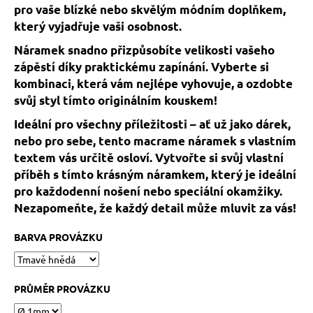
č
pro vaše blízké nebo skvělým módním doplňkem,
u
který vyjadřuje vaši osobnost.
j
e
Náramek snadno přizpůsobíte velikosti vašeho
m
zápěstí díky praktickému zapínání. Vyberte si
e
kombinaci, která vám nejlépe vyhovuje, a ozdobte
svůj styl tímto originálním kouskem!
KABBALAH
Ideální pro všechny příležitosti – ať už jako dárek,
ČERVENÝ
nebo pro sebe, tento macrame náramek s vlastním
NÁRAMEK
textem vás určitě osloví. Vytvořte si svůj vlastní
73
příběh s tímto krásným náramkem, který je ideální
Kč
Původně:
pro každodenní nošení nebo speciální okamžiky.
89
Nezapomeňte, že každý detail může mluvit za vás!
Kč
BARVA PROVÁZKU
PRŮMĚR PROVÁZKU