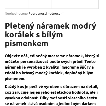
a
j
Průměrné
Neohodnoceno
Podrobnosti hodnocení
í
hodnocení
produktu
Pletený náramek modrý
t
je
?
0,0
korálek s bílým
z
písmenkem
5
hvězdiček.
HLEDAT
Objevte náš jedinečný macrame náramek, který si
můžete personalizovat podle svých přání! Tento
náramek je vyroben z kvalitní macrame šňůry a
zdobí ho krásný modrý korálek, doplněný bílým
D
písmenem.
o
p
Každý kus je pečlivě vyroben s důrazem na detail,
o
což zaručuje nejen jeho estetickou hodnotu, ale i
r
vysokou odolnost. Díky možnosti vlastního textu
u
se náramek stává osobním a jedinečným dárkem