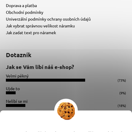
Doprava a platba
Obchodní podmínky
Univerzální podmínky ochrany osobních údajů
Jak vybrat správnou velikost náramku
Jak zadat text pro náramek
Dotazník
Jak se Vám líbí náš e-shop?
Velmi pěkný
(73%)
Ujde to
(9%)
Nelíbí se mi
(18%)
Počet hlasů:
34
Instagram