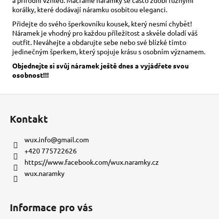
korálky, které dodávají náramku osobitou eleganci.
Přidejte do svého šperkovníku kousek, který nesmí chybět!
Náramek je vhodný pro každou příležitost a skvěle doladí váš
outfit. Neváhejte a obdarujte sebe nebo své blízké tímto
jedinečným šperkem, který spojuje krásu s osobním významem.
Objednejte si svůj náramek ještě dnes a vyjádřete svou
osobnost!!!
Z
á
Kontakt
p
a
wux.info
@
gmail.com
t
+420 775722626
í
https://www.facebook.com/wux.naramky.cz
wux.naramky
Informace pro vás