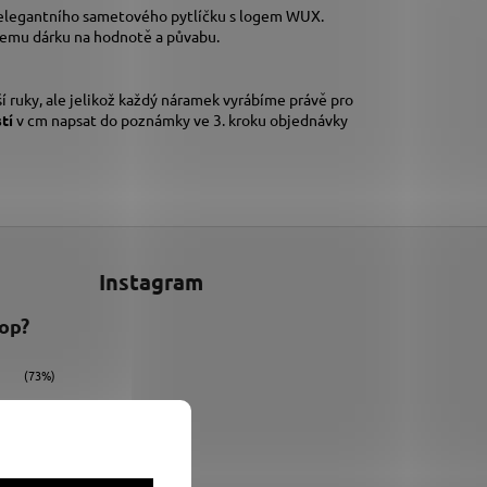
 elegantního sametového pytlíčku s logem WUX.
šemu dárku na hodnotě a půvabu.
í ruky,
ale jelikož každý náramek vyrábíme právě pro
stí
v cm napsat do poznámky ve 3. kroku objednávky
Instagram
hop?
(73%)
(9%)
(18%)