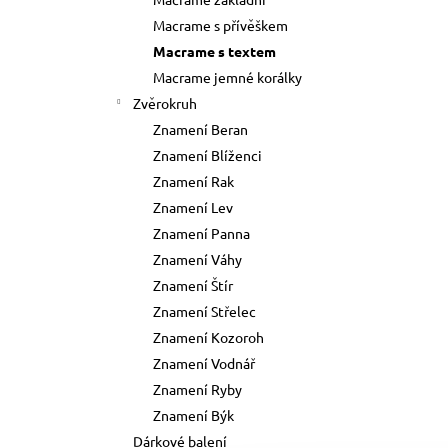
73 Kč
l
Macrame s přívěškem
Původně:
89 Kč
Macrame s textem
Macrame jemné korálky
Zvěrokruh
Znamení Beran
Znamení Blíženci
Znamení Rak
Znamení Lev
Znamení Panna
Znamení Váhy
Znamení Štír
Znamení Střelec
Znamení Kozoroh
Znamení Vodnář
Znamení Ryby
Znamení Býk
Dárkové balení