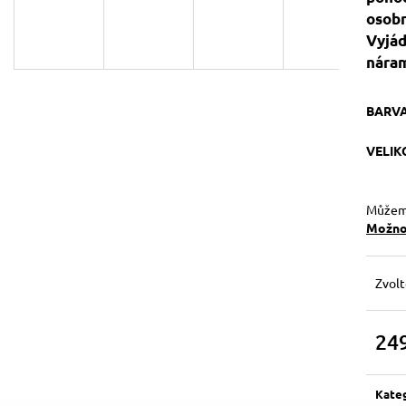
129 Kč
119 Kč
osobn
Původně:
149 Kč
Vyjád
nára
BARV
VELI
Můžeme
Možnos
Zvolt
24
Měrn
cena:
Kate