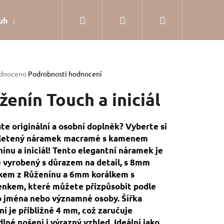
Hledat
Přihlášení
Nákupní
uh
Dárkové balení
Hodnocení obchodu
Jak
košík
rné
dnoceno
Podrobnosti hodnocení
cení
tu
ženín Touch a iniciál
te originální a osobní doplněk? Vyberte si
pletený náramek macramé s kamenem
ček.
ínu a iniciál! Tento elegantní náramek je
 vyrobený s důrazem na detail, s 8mm
kem z Růženínu a 6mm korálkem s
nkem, které můžete přizpůsobit podle
 jména nebo významné osoby. Šířka
ní je přibližně 4 mm, což zaručuje
SILVER
lné nošení i výrazný vzhled. Ideální jako