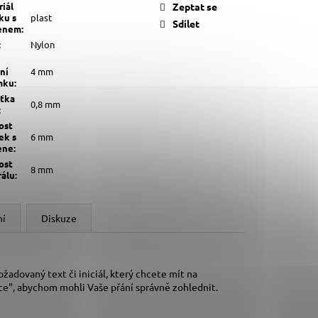
iál
Zeptat se
ku s
plast
Sdílet
enem
:
:
Nylon
ní
4 mm
mku
:
šťka
0,8 mm
:
ost
ek s
6 mm
ene
:
ost
8 mm
rálu
:
ní
Diskuze
adovaný text či iniciál, který chcete mít na
e", abychom mohli Vaše přání správně zohlednit.