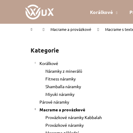
K
Přejít
na
o
Korálkové
P
obsah
Zpět
Zpět
š
do
do
í
Domů
Macrame a provázkové
Macrame s tex
k
obchodu
obchodu
P
o
Kategorie
Přeskočit
s
kategorie
t
Korálkové
r
Náramky z minerálů
a
Fitness náramky
n
Shamballa náramky
n
Miyuki náramky
í
Párové náramky
p
Macrame a provázkové
a
Provázkové náramky Kabbalah
n
Provázkové náramky
KABBALAH ČERVENÝ NÁRAMEK
e
Macrame základní