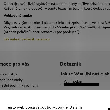
Obdarujte své blízké stylovým náramkem, který pečlivě zabalíme do
Každý náramek je dodáván v tomto luxusním balení, které dodává va
Velikost náramku
Díky posuvným uzlíkům si náramek lehce přizpůsobíte na velikost Vaš
Vás,
rádi velikost upravíme podle Vašeho přání
. Stačí velikost
zápě
(označit políčko "Zadat poznámku pro prodejce").
Jak vybrat velikost
náramku
mace pro vás
Dotazník
Jak se Vám líbí náš e-s
va a platba
odní podmínky
Velmi pěkný
rzální podmínky ochrany
ích údajů
Ujde to
ybrat správnou velikost náramku
adat text pro náramek
Nelíbí se mi
Tento web používá soubory cookie. Dalším