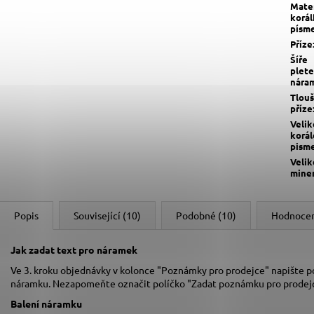
Mater
korál
písm
Příze
Šíře
plete
nára
Tlou
příze
Velik
korál
pism
Velik
mine
Popis
Související (10)
Podobné (10)
Hodnoce
Jak zadat text pro náramek
Ve 3. kroku objednávky v kolonce "Poznámky pro prodejce" napište pož
náramku. Nezapomeňte označit políčko "Zadat poznámku pro prodejc
Balení náramku