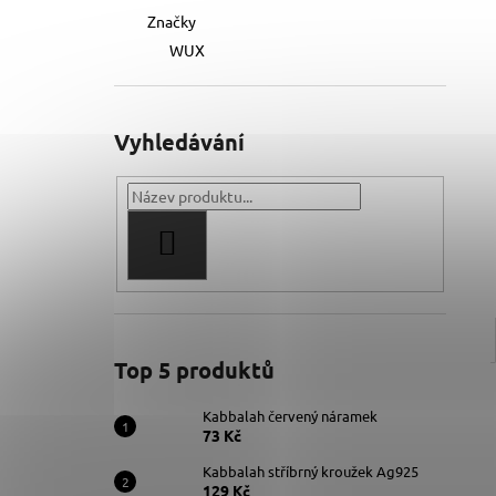
Značky
WUX
Vyhledávání
HLEDAT
Top 5 produktů
Kabbalah červený náramek
73 Kč
Kabbalah stříbrný kroužek Ag925
129 Kč