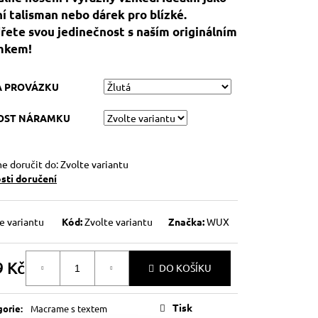
í talisman nebo dárek pro blízké.
řete svou jedinečnost s naším originálním
mkem!
A PROVÁZKU
KOST NÁRAMKU
 doručit do:
Zvolte variantu
ti doručení
e variantu
Kód:
Zvolte variantu
Značka:
WUX
9 Kč
DO KOŠÍKU
á
Tisk
gorie
:
Macrame s textem