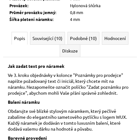
Provázek
:
Nylonová šňůrka
Průměr provázku jemný
:
0,8 mm
Šířka pletení náramku
:
4 mm
Popis
Související (10)
Podobné (10)
Hodnocení
Diskuze
Jak zadat text pro náramek
Ve 3. kroku objednávky v kolonce "Poznámky pro prodejce"
napište požadovaný text či iniciál, který chcete mít na
náramku. Nezapomeňte označit políčko "Zadat poznámku pro
prodejce", abychom mohli Vaše přání správně zohlednit.
Balení náramku
Obdarujte své blízké stylovým náramkem, který pečlivě
zabalíme do elegantního sametového pytlíčku s logem WUX.
Každý náramek je dodáván v tomto luxusním balení, které
dodává vašemu dárku na hodnotě a půvabu.
Barevné provedení