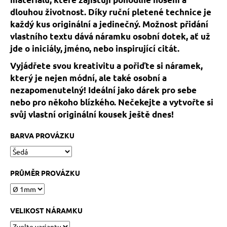
č
u
dlouhou životnost. Díky ruční pletené technice je
j
každý kus originální a jedinečný. Možnost přidání
e
vlastního textu dává náramku osobní dotek, ať už
m
jde o iniciály, jméno, nebo inspirující citát.
e
Vyjádřete svou kreativitu a pořiďte si náramek,
který je nejen módní, ale také osobní a
KABBALAH
nezapomenutelný! Ideální jako dárek pro sebe
STŘÍBRNÝ
nebo pro někoho blízkého. Nečekejte a vytvořte si
KROUŽEK
AG925
svůj vlastní originální kousek ještě dnes!
129
Kč
BARVA PROVÁZKU
PRŮMĚR PROVÁZKU
VELIKOST NÁRAMKU