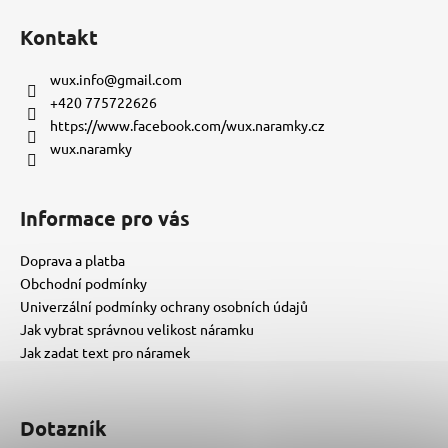
á
Kontakt
p
a
wux.info
@
gmail.com
t
+420 775722626
í
https://www.facebook.com/wux.naramky.cz
wux.naramky
Informace pro vás
Doprava a platba
Obchodní podmínky
Univerzální podmínky ochrany osobních údajů
Jak vybrat správnou velikost náramku
Jak zadat text pro náramek
Dotazník