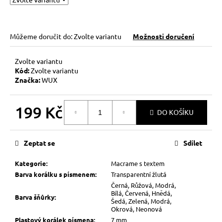
Můžeme doručit do:
Zvolte variantu
Možnosti doručení
Zvolte variantu
Kód:
Zvolte variantu
Značka:
WUX
199 Kč
DO KOŠÍKU
Měrná
cena:
Zeptat se
Sdílet
Kategorie
:
Macrame s textem
Barva korálku s písmenem
:
Transparentní žlutá
Černá, Růžová, Modrá,
Bílá, Červená, Hnědá,
Barva šňůrky
:
Šedá, Zelená, Modrá,
Okrová, Neonová
Plastový korálek písmena
:
7 mm