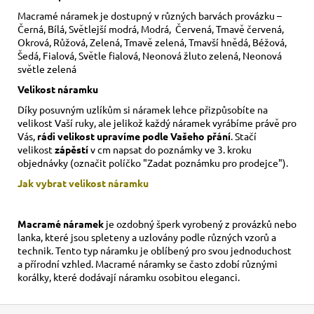
Macramé náramek je dostupný v různých barvách provázku –
Černá, Bílá, Světlejší modrá, Modrá, Červená, Tmavě červená,
Okrová, Růžová, Zelená, Tmavě zelená, Tmavší hnědá, Béžová,
Šedá, Fialová, Světle fialová, Neonová žluto zelená, Neonová
světle zelená
Velikost náramku
Díky posuvným uzlíkům si náramek lehce přizpůsobíte na
velikost Vaší ruky,
ale jelikož každý náramek vyrábíme právě pro
Vás,
rádi velikost upravíme podle Vašeho přání
. Stačí
velikost
zápěstí
v cm napsat do poznámky ve 3. kroku
objednávky (označit políčko "Zadat poznámku pro prodejce").
Jak vybrat velikost
náramku
Macramé náramek
je ozdobný šperk vyrobený z provázků nebo
lanka, které jsou spleteny a uzlovány podle různých vzorů a
technik. Tento typ náramku je oblíbený pro svou jednoduchost
a přírodní vzhled. Macramé náramky se často zdobí různými
korálky, které dodávají náramku osobitou eleganci.
Z