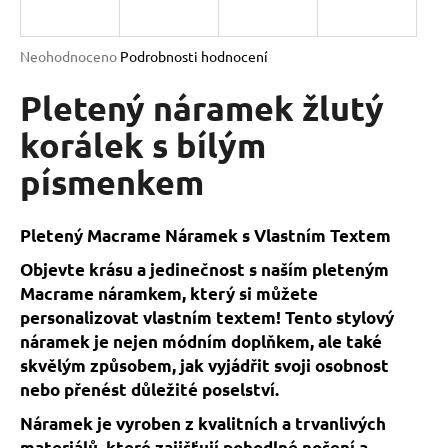
a
j
Průměrné
Neohodnoceno
Podrobnosti hodnocení
í
hodnocení
produktu
Pletený náramek žlutý
t
je
?
0,0
korálek s bílým
z
písmenkem
5
hvězdiček.
HLEDAT
Pletený Macrame Náramek s Vlastním Textem
Objevte krásu a jedinečnost s naším pleteným
Macrame náramkem, který si můžete
D
personalizovat vlastním textem! Tento stylový
o
náramek je nejen módním doplňkem, ale také
p
skvělým způsobem, jak vyjádřit svoji osobnost
o
nebo přenést důležité poselství.
r
Náramek je vyroben z kvalitních a trvanlivých
u
materiálů, které zajišťují pohodlné nošení a