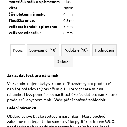
Materiál korálku s písmenem
:
plast
Příze
:
Nylon
Šíře pletení náramku
:
4 mm
Tloušťka příze
:
0,8 mm
Velikost korálek s pismene
:
6 mm
Velikost minerálu
:
8 mm
Popis
Související (10)
Podobné (10)
Hodnocení
Diskuze
Jak zadat text pro náramek
Ve 3. kroku objednávky v kolonce "Poznámky pro prodejce"
napište požadovaný text či iniciál, který chcete mít na
náramku. Nezapomeňte označit políčko "Zadat poznámku pro
prodejce", abychom mohli Vaše přání správně zohlednit.
Balení náramku
Obdarujte své blízké stylovým náramkem, který pečlivě
zabalíme do elegantního sametového pytlíčku s logem WUX.
Každý náramek je dodáván v tomto luxusním balení, které