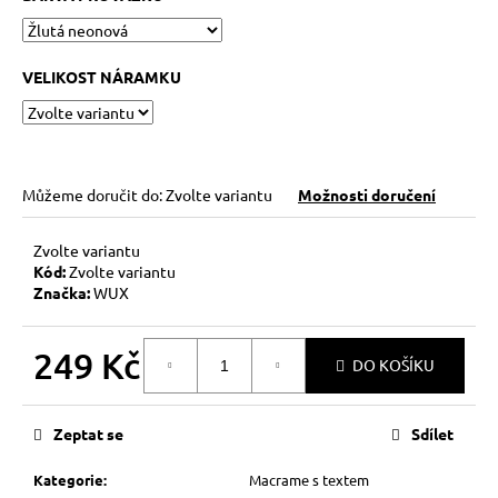
č
u
j
e
VELIKOST NÁRAMKU
m
e
KABBALAH
Můžeme doručit do:
Zvolte variantu
Možnosti doručení
ONE
SILVER
Zvolte variantu
89
Kód:
Zvolte variantu
Kč
Značka:
WUX
249 Kč
DO KOŠÍKU
Měrná
cena:
Zeptat se
Sdílet
Kategorie
:
Macrame s textem