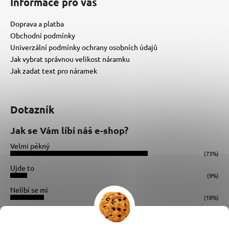
Informace pro vás
Doprava a platba
Obchodní podmínky
Univerzální podmínky ochrany osobních údajů
Jak vybrat správnou velikost náramku
Jak zadat text pro náramek
Dotazník
Jak se Vám líbí náš e-shop?
Velmi pěkný
(73%)
Ujde to
(9%)
Nelíbí se mi
(18%)
Počet hlasů:
34