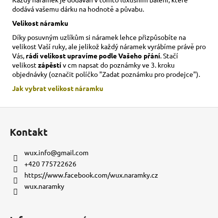
dodává vašemu dárku na hodnotě a půvabu.
Velikost náramku
Díky posuvným uzlíkům si náramek lehce přizpůsobíte na
velikost Vaší ruky,
ale jelikož každý náramek vyrábíme právě pro
Vás,
rádi velikost upravíme podle Vašeho přání
. Stačí
velikost
zápěstí
v cm napsat do poznámky ve 3. kroku
objednávky (označit políčko "Zadat poznámku pro prodejce").
Jak vybrat velikost
náramku
Z
á
Kontakt
p
a
wux.info
@
gmail.com
t
+420 775722626
í
https://www.facebook.com/wux.naramky.cz
wux.naramky