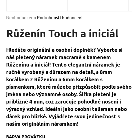
a
j
Průměrné
Neohodnoceno
Podrobnosti hodnocení
í
hodnocení
produktu
Růženín Touch a iniciál
t
je
?
0,0
z
Hledáte originální a osobní doplněk? Vyberte si
5
náš pletený náramek macramé s kamenem
hvězdiček.
Růženínu a iniciál! Tento elegantní náramek je
ručně vyrobený s důrazem na detail, s 8mm
HLEDAT
korálkem z Růženínu a 6mm korálkem s
písmenkem, které můžete přizpůsobit podle svého
jména nebo významné osoby. Šířka pletení je
D
přibližně 4 mm, což zaručuje pohodlné nošení i
o
výrazný vzhled. Ideální jako osobní talisman nebo
p
dárek pro blízké. Vyjádřete svou jedinečnost s
o
naším originálním náramkem!
r
u
BARVA PROVÁZKU