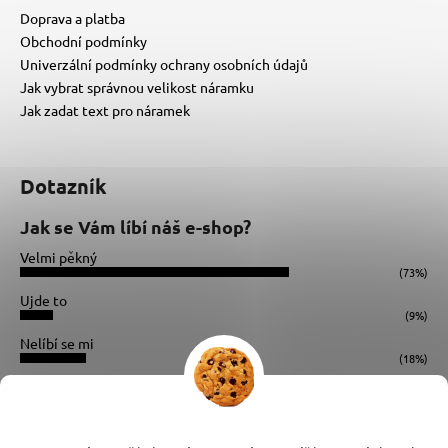
Doprava a platba
Obchodní podmínky
Univerzální podmínky ochrany osobních údajů
Jak vybrat správnou velikost náramku
Jak zadat text pro náramek
Dotazník
Jak se Vám líbí náš e-shop?
Velmi pěkný
(73%)
Ujde to
(9%)
Nelíbí se mi
(18%)
Počet hlasů:
34
Instagram