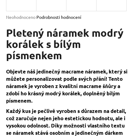
a
j
Průměrné
Neohodnoceno
Podrobnosti hodnocení
í
hodnocení
produktu
Pletený náramek modrý
t
je
?
0,0
korálek s bílým
z
písmenkem
5
hvězdiček.
HLEDAT
Objevte náš jedinečný macrame náramek, který si
můžete personalizovat podle svých přání! Tento
náramek je vyroben z kvalitní macrame šňůry a
zdobí ho krásný modrý korálek, doplněný bílým
D
písmenem.
o
p
Každý kus je pečlivě vyroben s důrazem na detail,
o
což zaručuje nejen jeho estetickou hodnotu, ale i
r
vysokou odolnost. Díky možnosti vlastního textu
u
se náramek stává osobním a jedinečným dárkem