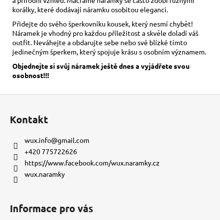
korálky, které dodávají náramku osobitou eleganci.
Přidejte do svého šperkovníku kousek, který nesmí chybět!
Náramek je vhodný pro každou příležitost a skvěle doladí váš
outfit. Neváhejte a obdarujte sebe nebo své blízké tímto
jedinečným šperkem, který spojuje krásu s osobním významem.
Objednejte si svůj náramek ještě dnes a vyjádřete svou
osobnost!!!
Z
á
Kontakt
p
a
wux.info
@
gmail.com
t
+420 775722626
í
https://www.facebook.com/wux.naramky.cz
wux.naramky
Informace pro vás