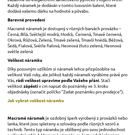
Každý náramek je dodáván v tomto luxusním balení, které
dodává vašemu dárku na hodnotě a půvabu.
Barevné provedení
Macramé náramek je dostupný v různých barvách provázku –
Černá, Bílá, Světlejší modrá, Modrá, Červená, Tmavě červená,
Okrová, Růžová, Zelená, Tmavě zelená, Tmavší hnědá, Béžová,
Šedá, Fialová, Světle fialová, Neonová žluto zelená, Neonová
světle zelená
Velikost náramku
Díky posuvným uzlíkům si náramek lehce přizpůsobíte na
velikost Vaší ruky,
ale jelikož každý náramek vyrábíme právě pro
Vás,
rádi velikost upravíme podle Vašeho přání
. Stačí
velikost
zápěstí
v cm napsat do poznámky ve 3. kroku
objednávky (označit políčko "Zadat poznámku pro prodejce").
Jak vybrat velikost
náramku
Macramé náramek
je ozdobný šperk vyrobený z provázků nebo
lanka, které jsou spleteny a uzlovány podle různých vzorů a
technik. Tento typ náramku je oblíbený pro svou jednoduchost
a přírodní vzhled. Macramé náramky se často zdobí různými