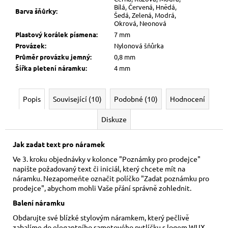
Bílá, Červená, Hnědá,
Barva šňůrky
:
Šedá, Zelená, Modrá,
Okrová, Neonová
Plastový korálek písmena
:
7 mm
Provázek
:
Nylonová šňůrka
Průměr provázku jemný
:
0,8 mm
Šířka pletení náramku
:
4 mm
Popis
Související (10)
Podobné (10)
Hodnocení
Diskuze
Jak zadat text pro náramek
Ve 3. kroku objednávky v kolonce "Poznámky pro prodejce"
napište požadovaný text či iniciál, který chcete mít na
náramku. Nezapomeňte označit políčko "Zadat poznámku pro
prodejce", abychom mohli Vaše přání správně zohlednit.
Balení náramku
Obdarujte své blízké stylovým náramkem, který pečlivě
zabalíme do elegantního sametového pytlíčku s logem WUX.