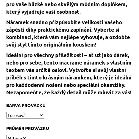
č
pro vaše blízké nebo skvělým módním doplňkem,
u
který vyjadřuje vaši osobnost.
j
e
Náramek snadno přizpůsobíte velikosti vašeho
m
zápěstí díky praktickému zapínání. Vyberte si
e
kombinaci, která vám nejlépe vyhovuje, a ozdobte
svůj styl tímto originálním kouskem!
HEMATITOVÉ
Ideální pro všechny příležitosti – ať už jako dárek,
SRDÍČKO
nebo pro sebe, tento macrame náramek s vlastním
–
PORVÁZKOVÝ
textem vás určitě osloví. Vytvořte si svůj vlastní
NÁRAMEK
příběh s tímto krásným náramkem, který je ideální
169
pro každodenní nošení nebo speciální okamžiky.
Kč
Nezapomeňte, že každý detail může mluvit za vás!
Původně:
210
Kč
BARVA PROVÁZKU
PRŮMĚR PROVÁZKU