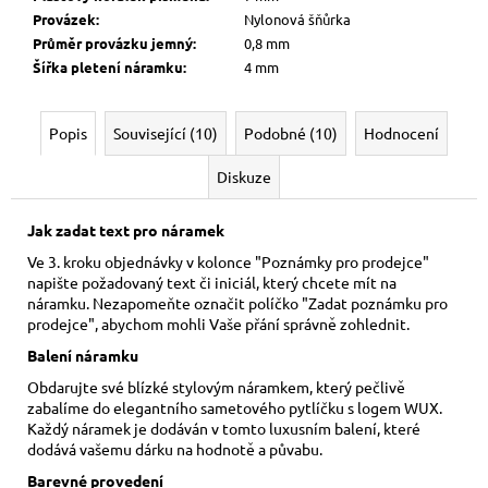
Provázek
:
Nylonová šňůrka
Průměr provázku jemný
:
0,8 mm
Šířka pletení náramku
:
4 mm
Popis
Související (10)
Podobné (10)
Hodnocení
Diskuze
Jak zadat text pro náramek
Ve 3. kroku objednávky v kolonce "Poznámky pro prodejce"
napište požadovaný text či iniciál, který chcete mít na
náramku. Nezapomeňte označit políčko "Zadat poznámku pro
prodejce", abychom mohli Vaše přání správně zohlednit.
Balení náramku
Obdarujte své blízké stylovým náramkem, který pečlivě
zabalíme do elegantního sametového pytlíčku s logem WUX.
Každý náramek je dodáván v tomto luxusním balení, které
dodává vašemu dárku na hodnotě a půvabu.
Barevné provedení