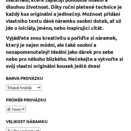
č
u
dlouhou životnost. Díky ruční pletené technice je
j
každý kus originální a jedinečný. Možnost přidání
e
vlastního textu dává náramku osobní dotek, ať už
m
jde o iniciály, jméno, nebo inspirující citát.
e
Vyjádřete svou kreativitu a pořiďte si náramek,
který je nejen módní, ale také osobní a
KABBALAH
nezapomenutelný! Ideální jako dárek pro sebe
STŘÍBRNÝ
nebo pro někoho blízkého. Nečekejte a vytvořte si
KROUŽEK
AG925
svůj vlastní originální kousek ještě dnes!
129
Kč
BARVA PROVÁZKU
PRŮMĚR PROVÁZKU
VELIKOST NÁRAMKU