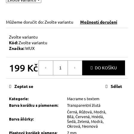
Můžeme doručit do:
Zvolte variantu
Možnosti doručení
Zvolte variantu
Kód:
Zvolte variantu
Značka:
WUX
199 Kč
DO KOŠÍKU
Měrná
cena:
Zeptat se
Sdílet
Kategorie
:
Macrame s textem
Barva korálku s písmenem
:
Transparentní žlutá
Černá, Růžová, Modrá,
Bílá, Červená, Hnědá,
Barva šňůrky
:
Šedá, Zelená, Modrá,
Okrová, Neonová
Plastový korálek písmena
:
7 mm