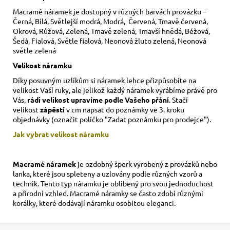
Macramé náramek je dostupný v různých barvách provázku –
Černá, Bílá, Světlejší modrá, Modrá, Červená, Tmavě červená,
Okrová, Růžová, Zelená, Tmavě zelená, Tmavší hnědá, Béžová,
Šedá, Fialová, Světle fialová, Neonová žluto zelená, Neonová
světle zelená
Velikost náramku
Díky posuvným uzlíkům si náramek lehce přizpůsobíte na
velikost Vaší ruky,
ale jelikož každý náramek vyrábíme právě pro
Vás,
rádi velikost upravíme podle Vašeho přání
. Stačí
velikost
zápěstí
v cm napsat do poznámky ve 3. kroku
objednávky (označit políčko "Zadat poznámku pro prodejce").
Jak vybrat velikost
náramku
Macramé náramek
je ozdobný šperk vyrobený z provázků nebo
lanka, které jsou spleteny a uzlovány podle různých vzorů a
technik. Tento typ náramku je oblíbený pro svou jednoduchost
a přírodní vzhled. Macramé náramky se často zdobí různými
korálky, které dodávají náramku osobitou eleganci.
Z