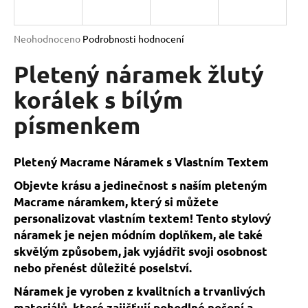
a
j
Průměrné
Neohodnoceno
Podrobnosti hodnocení
í
hodnocení
produktu
Pletený náramek žlutý
t
je
?
0,0
korálek s bílým
z
písmenkem
5
hvězdiček.
HLEDAT
Pletený Macrame Náramek s Vlastním Textem
Objevte krásu a jedinečnost s naším pleteným
Macrame náramkem, který si můžete
D
personalizovat vlastním textem! Tento stylový
o
náramek je nejen módním doplňkem, ale také
p
skvělým způsobem, jak vyjádřit svoji osobnost
o
nebo přenést důležité poselství.
r
Náramek je vyroben z kvalitních a trvanlivých
u
materiálů, které zajišťují pohodlné nošení a