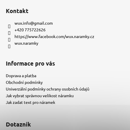
á
Kontakt
p
a
wux.info
@
gmail.com
t
+420 775722626
í
https://www.facebook.com/wux.naramky.cz
wux.naramky
Informace pro vás
Doprava a platba
Obchodní podmínky
Univerzální podmínky ochrany osobních údajů
Jak vybrat správnou velikost náramku
Jak zadat text pro náramek
Dotazník