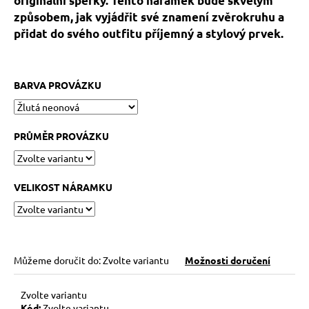
originální šperky. Tento náramek bude skvělým
č
u
způsobem, jak vyjádřit své znamení zvěrokruhu a
j
přidat do svého outfitu příjemný a stylový prvek.
e
m
e
BARVA PROVÁZKU
HEMATITOVÉ
SRDÍČKO
PRŮMĚR PROVÁZKU
–
PORVÁZKOVÝ
NÁRAMEK
169
VELIKOST NÁRAMKU
Kč
Původně:
210
Kč
Můžeme doručit do:
Zvolte variantu
Možnosti doručení
Zvolte variantu
Kód:
Zvolte variantu