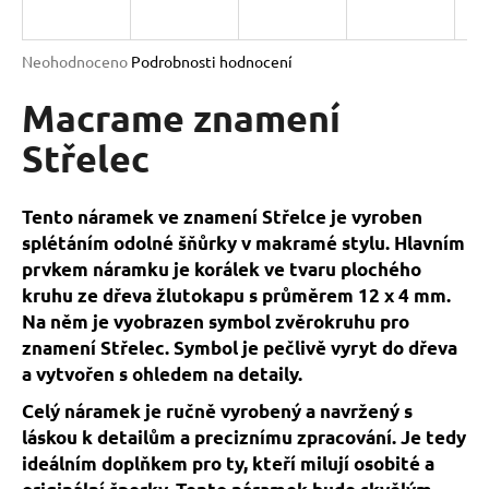
a
j
Průměrné
Neohodnoceno
Podrobnosti hodnocení
í
hodnocení
produktu
Macrame znamení
t
je
?
0,0
Střelec
z
5
hvězdiček.
Tento náramek ve znamení Střelce je vyroben
splétáním odolné šňůrky v makramé stylu. Hlavním
HLEDAT
prvkem náramku je korálek ve tvaru plochého
kruhu ze dřeva žlutokapu s průměrem 12 x 4 mm.
Na něm je vyobrazen symbol zvěrokruhu pro
D
znamení Střelec. Symbol je pečlivě vyryt do dřeva
o
a vytvořen s ohledem na detaily.
p
Celý náramek je ručně vyrobený a navržený s
o
láskou k detailům a preciznímu zpracování. Je tedy
r
ideálním doplňkem pro ty, kteří milují osobité a
u