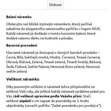
Diskuze
Balení náramku
Obdarujte své blízké stylovým náramkem, který pečlivě
zabalíme do elegantního sametového pytlíčku s logem WUX.
Každý náramek je dodáván v tomto luxusním balení, které
dodává vašemu dárku na hodnotě a půvabu.
Barevné provedení
Macramé náramek je dostupný v různých barvách provázku –
Černá, Bílá, Světlejší modrá, Modrá, Červená, Tmavě červená,
Okrová, Růžová, Zelená, Tmavě zelená, Tmavší hnědá, Béžová,
Šedá, Fialová, Světle fialová, Neonová žluto zelená, Neonová
světle zelená
Velikost náramku
Díky posuvným uzlíkům si náramek lehce přizpůsobíte na
velikost Vaší ruky,
ale jelikož každý náramek vyrábíme právě pro
Vás,
rádi velikost upravíme podle Vašeho přání
. Stačí
velikost
zápěstí
v cm napsat do poznámky ve 3. kroku
objednávky (označit políčko "Zadat poznámku pro prodejce").