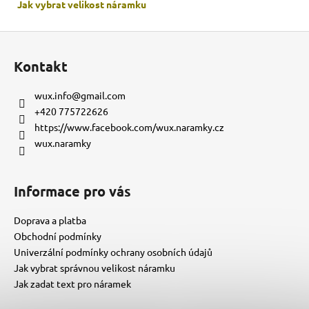
Jak vybrat velikost
náramku
Z
á
Kontakt
p
a
wux.info
@
gmail.com
t
+420 775722626
í
https://www.facebook.com/wux.naramky.cz
wux.naramky
Informace pro vás
Doprava a platba
Obchodní podmínky
Univerzální podmínky ochrany osobních údajů
Jak vybrat správnou velikost náramku
Jak zadat text pro náramek