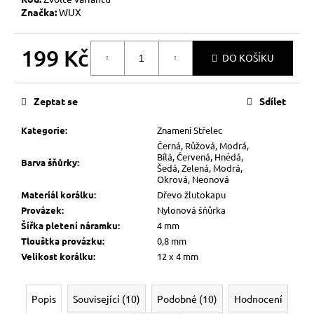
Značka:
WUX
199 Kč
DO KOŠÍKU
Měrná
cena:
Zeptat se
Sdílet
Kategorie
:
Znamení Střelec
Černá, Růžová, Modrá,
Bílá, Červená, Hnědá,
Barva šňůrky
:
Šedá, Zelená, Modrá,
Okrová, Neonová
Materiál korálku
:
Dřevo žlutokapu
Provázek
:
Nylonová šňůrka
Šířka pletení náramku
:
4 mm
Tlouštka provázku
:
0,8 mm
Velikost korálku
:
12 x 4 mm
Popis
Související (10)
Podobné (10)
Hodnocení