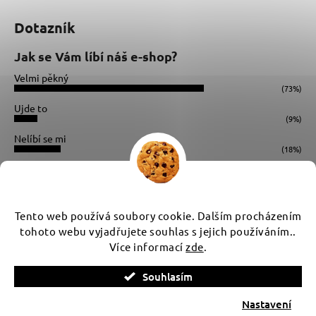
Dotazník
Jak se Vám líbí náš e-shop?
Velmi pěkný
(73%)
Ujde to
(9%)
Nelíbí se mi
(18%)
Počet hlasů:
34
Instagram
Tento web používá soubory cookie. Dalším procházením
tohoto webu vyjadřujete souhlas s jejich používáním..
Více informací
zde
.
Vytvořil Shoptet
Souhlasím
Copyright 2026
WUX
. Všechna práva vyhrazena.
Upravit
nastavení cookies
Nastavení