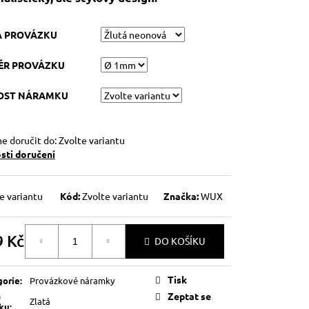
A PROVÁZKU
ĚR PROVÁZKU
KOST NÁRAMKU
 doručit do:
Zvolte variantu
ti doručení
e variantu
Kód:
Zvolte variantu
Značka:
WUX
9 Kč
DO KOŠÍKU
á
Tisk
gorie
:
Provázkové náramky
a
Zeptat se
Zlatá
lku
: