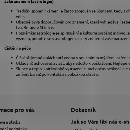
Jaké znamení (astrologie)
Tradiční spojení: kámen je často spojován se Sluncem, tedy s 
vůle.
Obecně bývá doporučován pro znamení, která vyhledávají sebedů
Lva, Berana a Střelce.
Poznámka: astrologie je spirituální a kulturní systém; individu
význam, poraďte se s astrologem, který zohlední vaše narozen
Čištění a péče
Čištění: jemné opláchnutí vodou s neutrálním mýdlem, otření
Ukládání: uchovávat zvlášť, aby nedošlo k poškrábání. Nejlépe
Slunce a teplo: krátkodobé vystavení slunci občas neškodí, a
změnit barvu; po kontaktu s pokožkou otřete.
mace pro vás
Dotazník
Jak se Vám líbí náš e-s
va a platba
odní podmínky