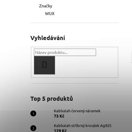
Značky
WUX
Vyhledávání
HLEDAT
Top 5 produktů
Kabbalah červený náramek
73 Kč
Kabbalah stříbrný kroužek Ag925
129 Kč