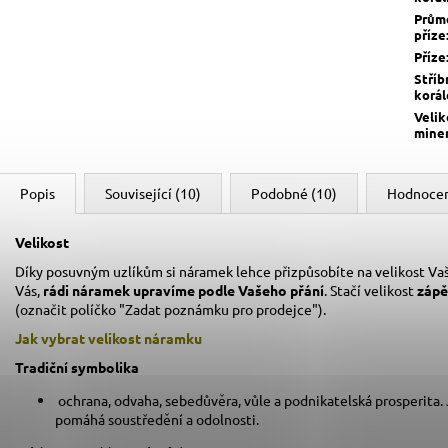
Prům
příze
Příze
Stříb
korá
Velik
mine
Popis
Související (10)
Podobné (10)
Hodnocen
Velikost
Díky posuvným uzlíkům si náramek lehce přizpůsobíte na velikost Vaš
Vás,
rádi náramek upravíme podle Vašeho přání
. Stačí velikost
zápě
(označit políčko "Zadat poznámku pro prodejce").
Jak vybrat velikost
náramku
Tradiční symbolika
ochrana, odvaha, sebedůvěra, vůle a podnikatelská prosperita.
pomáhá soustředění a odolnosti.