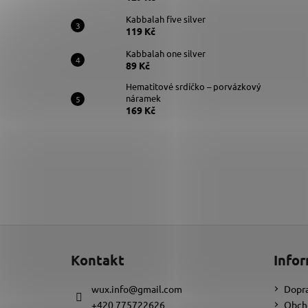
Kabbalah five silver
119 Kč
Kabbalah one silver
89 Kč
Hematitové srdíčko – porvázkový
náramek
169 Kč
Z
á
Kontakt
Infor
p
a
wux.info
@
gmail.com
Dopra
t
+420 775722626
Obch