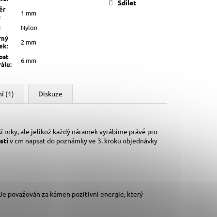
Sdílet
ěr
1 mm
:
:
Nylon
rný
2 mm
lek
:
ost
6 mm
rálu
:
í (1)
Diskuze
í ruky,
ale jelikož každý náramek vyrábíme právě pro
stí
v cm napsat do poznámky ve 3. kroku objednávky
 Je považován za kámen pozitivní energie, který