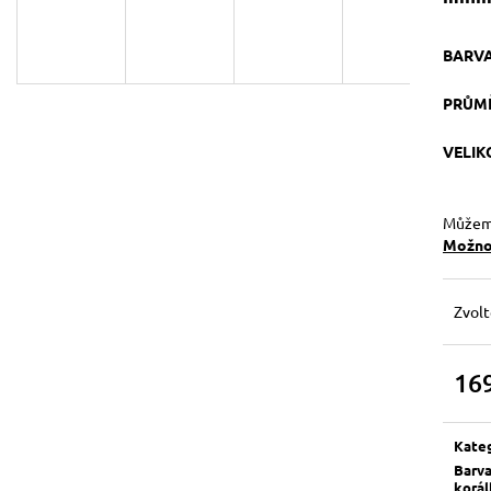
129 Kč
119 Kč
Původně:
149 Kč
BARV
PRŮM
VELI
Můžeme
Možnos
Zvolt
16
Měrn
cena:
Kate
Barv
korá