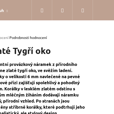
Hledat
Přihlášení
Nákupní
uh
Dárkové balení
Hodnocení obchodu
Jak
košík
rné
ocení
Podrobnosti hodnocení
cení
tu
até Tygří oko
ntní provázkový náramek z přírodního
e zlaté tygří oko, ve svěžím ladení.
ček.
ky o velikosti 6 mm navlečené na pevné
ové přízi zajišťují spolehlivý a pohodlný
n. Korálky v lesklém zlatém odstínu s
ým mléčným žíháním dodávají náramku
, přírodní vzhled. Po stranách jsou
ěny stříbrné korálky, které podtrhují jeho
SILVER
alistický, ale stylový design.