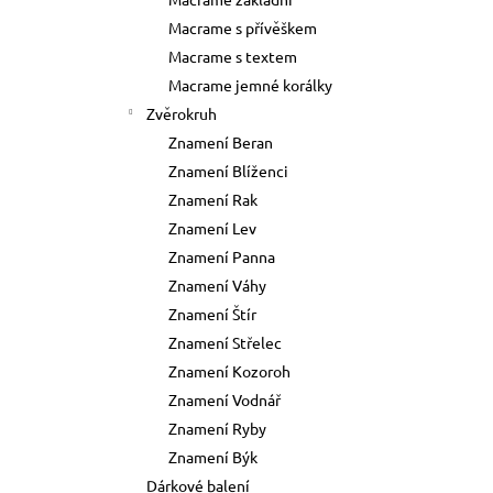
73 Kč
l
Macrame s přívěškem
Původně:
89 Kč
Macrame s textem
Macrame jemné korálky
Zvěrokruh
Znamení Beran
Znamení Blíženci
Znamení Rak
Znamení Lev
Znamení Panna
Znamení Váhy
Znamení Štír
Znamení Střelec
Znamení Kozoroh
Znamení Vodnář
Znamení Ryby
Znamení Býk
Dárkové balení