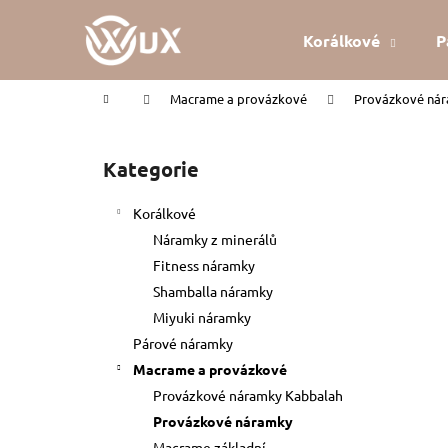
K
Přejít
na
o
Korálkové
P
obsah
Zpět
Zpět
š
do
do
í
Domů
Macrame a provázkové
Provázkové ná
k
obchodu
obchodu
P
o
Kategorie
Přeskočit
s
kategorie
t
Korálkové
r
Náramky z minerálů
a
Fitness náramky
n
Shamballa náramky
n
Miyuki náramky
í
Párové náramky
p
Macrame a provázkové
a
Provázkové náramky Kabbalah
n
Provázkové náramky
KABBALAH ČERVENÝ NÁRAMEK
e
Macrame základní