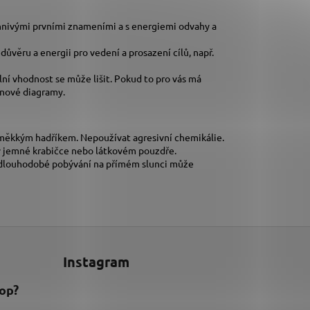
ohnivými prvními znameními a s energiemi odvahy a
věru a energii pro vedení a prosazení cílů, např.
ální vhodnost se může lišit. Pokud to pro vás má
inové diagramy.
 měkkým hadříkem. Nepoužívat agresivní chemikálie.
 v jemné krabičce nebo látkovém pouzdře.
le dlouhodobé pobývání na přímém slunci může
Instagram
hop?