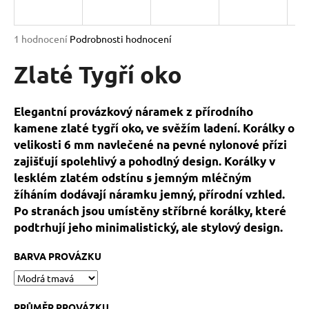
a
j
Průměrné
1 hodnocení
Podrobnosti hodnocení
í
hodnocení
produktu
Zlaté Tygří oko
t
je
?
5,0
z
Elegantní provázkový náramek z přírodního
5
kamene zlaté tygří oko, ve svěžím ladení. Korálky o
hvězdiček.
velikosti 6 mm navlečené na pevné nylonové přízi
zajišťují spolehlivý a pohodlný design. Korálky v
HLEDAT
lesklém zlatém odstínu s jemným mléčným
žíháním dodávají náramku jemný, přírodní vzhled.
Po stranách jsou umístěny stříbrné korálky, které
D
podtrhují jeho minimalistický, ale stylový design.
o
p
BARVA PROVÁZKU
o
r
u
PRŮMĚR PROVÁZKU