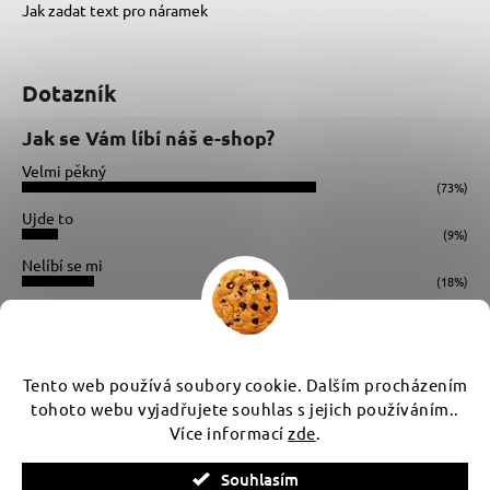
Jak zadat text pro náramek
Dotazník
Jak se Vám líbí náš e-shop?
Velmi pěkný
(73%)
Ujde to
(9%)
Nelíbí se mi
(18%)
Počet hlasů:
34
Instagram
Tento web používá soubory cookie. Dalším procházením
tohoto webu vyjadřujete souhlas s jejich používáním..
Více informací
zde
.
Vytvořil Shoptet
Souhlasím
Copyright 2026
WUX
. Všechna práva vyhrazena.
Upravit