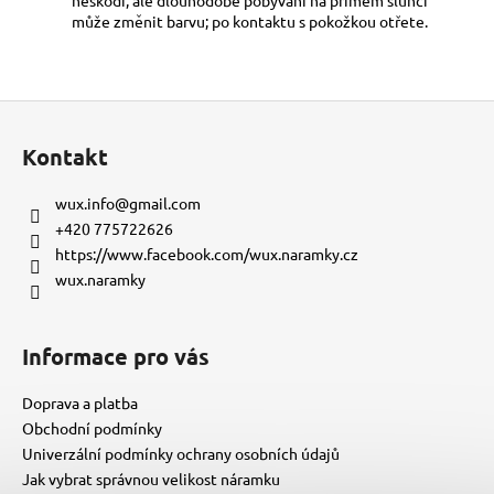
může změnit barvu; po kontaktu s pokožkou otřete.
Z
á
Kontakt
p
a
wux.info
@
gmail.com
t
+420 775722626
í
https://www.facebook.com/wux.naramky.cz
wux.naramky
Informace pro vás
Doprava a platba
Obchodní podmínky
Univerzální podmínky ochrany osobních údajů
Jak vybrat správnou velikost náramku