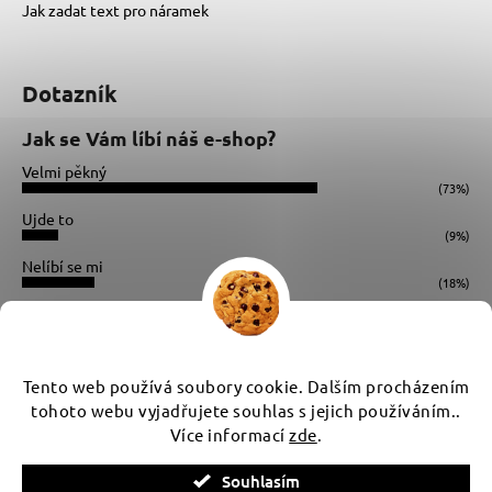
Jak zadat text pro náramek
Dotazník
Jak se Vám líbí náš e-shop?
Velmi pěkný
(73%)
Ujde to
(9%)
Nelíbí se mi
(18%)
Počet hlasů:
34
Instagram
Tento web používá soubory cookie. Dalším procházením
tohoto webu vyjadřujete souhlas s jejich používáním..
Více informací
zde
.
Vytvořil Shoptet
Souhlasím
Copyright 2026
WUX
. Všechna práva vyhrazena.
Upravit