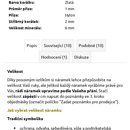
Barva korálku
:
Zlatá
Průměr příze
:
1 mm
Příze
:
Nylon
Stříbrný korálek
:
2 mm
Velikost minerálu
:
6 mm
Popis
Související (10)
Podobné (10)
Hodnocení (1)
Diskuze
Velikost
Díky posuvným uzlíkům si náramek lehce přizpůsobíte na
velikost Vaší ruky,
ale jelikož každý náramek vyrábíme právě pro
Vás,
rádi náramek upravíme podle Vašeho přání
. Stačí
velikost
zápěstí
v cm napsat do poznámky ve 3. kroku
objednávky (označit políčko "Zadat poznámku pro prodejce").
Jak vybrat velikost
náramku
Tradiční symbolika
ochrana, odvaha, sebedůvěra, vůle a podnikatelská