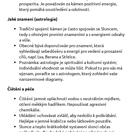
prosperita. Je považován za kámen pozitivní energie,
který pomáhá soustředění a odolnosti.
Jaké znamení (astrologie)
Tradiční spojení: kámen je často spojován se Sluncem,
tedy s ohnivými prvními znameními a s energiemi odvahy
a vůle.
Obecně bývá doporučován pro znamení, která
vyhledávají sebedůvěru a energii pro vedení a prosazení
cílů, např. Lva, Berana a Střelce.
Poznámka: astrologie je spirituální a kulturní systém;
individuální vhodnost se může lišit. Pokud to pro vás má
význam, poraďte se s astrologem, který zohlední vaše
narozeninové diagramy.
Čištění a péče
Čištění: jemné opláchnutí vodou s neutrálním mýdlem,
otření měkkým hadříkem. Nepoužívat agresivní
chemikálie.
Ukládání: uchovávat zvlášť, aby nedošlo k poškrábání.
Nejlépe v jemné krabičce nebo látkovém pouzdře.
Slunce a teplo: krátkodobé vystavení slunci občas
neškodí, ale dlouhodobé pobývání na přímém slunci