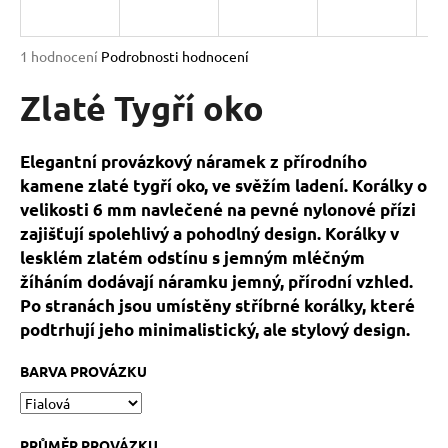
a
j
Průměrné
1 hodnocení
Podrobnosti hodnocení
í
hodnocení
produktu
Zlaté Tygří oko
t
je
?
5,0
z
Elegantní provázkový náramek z přírodního
5
kamene zlaté tygří oko, ve svěžím ladení. Korálky o
hvězdiček.
velikosti 6 mm navlečené na pevné nylonové přízi
zajišťují spolehlivý a pohodlný design. Korálky v
HLEDAT
lesklém zlatém odstínu s jemným mléčným
žíháním dodávají náramku jemný, přírodní vzhled.
Po stranách jsou umístěny stříbrné korálky, které
D
podtrhují jeho minimalistický, ale stylový design.
o
p
BARVA PROVÁZKU
o
r
u
PRŮMĚR PROVÁZKU