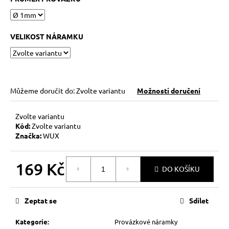
č
u
j
e
VELIKOST NÁRAMKU
m
e
KABBALAH
Můžeme doručit do:
Zvolte variantu
Možnosti doručení
ONE
SILVER
Zvolte variantu
89
Kód:
Zvolte variantu
Kč
Značka:
WUX
169 Kč
DO KOŠÍKU
Měrná
cena:
Zeptat se
Sdílet
Kategorie
:
Provázkové náramky